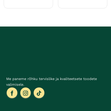
Sellel
tootel
on
mitu
varianti.
Valikuid
saab
teha
tootelehel.
Me paneme rõhku tervislike ja kvaliteetsete toodete
valimisele.