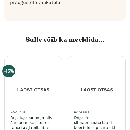
praegustele valikutele
Sulle võib ka meeldida...
-15%
LAOST OTSAS
LAOST OTSAS
HOOLDUS
HOOLDUS
Bugalugs aaloe ja kiivi
Dogslife
šampoon koertele –
silmapuhastuslapid
rahustav ja niisutav
koertele – pisarpleki