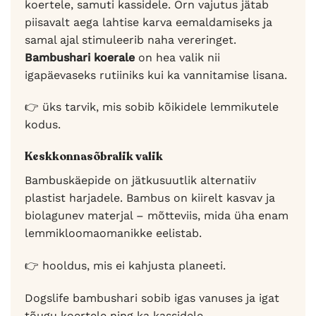
koertele, samuti kassidele. Õrn vajutus jätab
piisavalt aega lahtise karva eemaldamiseks ja
samal ajal stimuleerib naha vereringet.
Bambushari koerale
on hea valik nii
igapäevaseks rutiiniks kui ka vannitamise lisana.
👉 üks tarvik, mis sobib kõikidele lemmikutele
kodus.
Keskkonnasõbralik valik
Bambuskäepide on jätkusuutlik alternatiiv
plastist harjadele. Bambus on kiirelt kasvav ja
biolagunev materjal – mõtteviis, mida üha enam
lemmikloomaomanikke eelistab.
👉 hooldus, mis ei kahjusta planeeti.
Dogslife bambushari sobib igas vanuses ja igat
tõugu koertele ning ka kassidele.