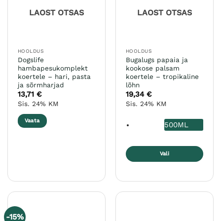
teha
LAOST OTSAS
LAOST OTSAS
tootelehel.
HOOLDUS
HOOLDUS
Dogslife
Bugalugs papaia ja
hambapesukomplekt
kookose palsam
koertele – hari, pasta
koertele – tropikaline
ja sõrmharjad
lõhn
13,71
€
19,34
€
Sis. 24% KM
Sis. 24% KM
Vaata
500ML
Vali
Sellel
tootel
on
mitu
varianti.
-15%
Valikuid