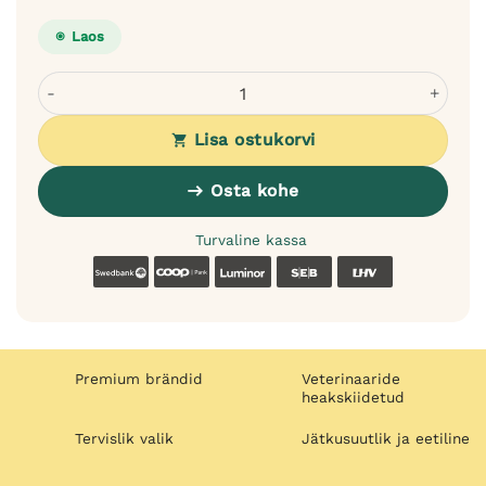
Laos
Dogslife bambusest kahepoolne koerahari - silikoon ja l
Lisa ostukorvi
Osta kohe
Turvaline kassa
Swedbank
Coop
Luminor
SEB
LHV
Premium brändid
Veterinaaride
heakskiidetud
Tervislik valik
Jätkusuutlik ja eetiline