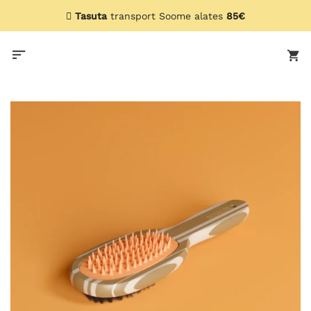
Skip
Tasuta
transport Soome alates
85€
to
content