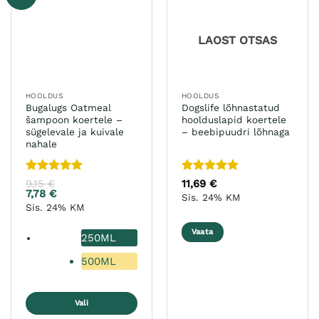
saab
teha
LAOST OTSAS
tootelehel.
HOOLDUS
HOOLDUS
Bugalugs Oatmeal
Dogslife lõhnastatud
šampoon koertele –
hoolduslapid koertele
sügelevale ja kuivale
– beebipuudri lõhnaga
nahale
Hinnanguga
Hinnanguga
9,15
€
11,69
€
5
/ 5
5
/ 5
7,78
€
Sis. 24% KM
Sis. 24% KM
Vaata
250ML
500ML
Vali