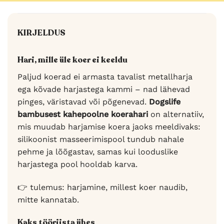
KIRJELDUS
Hari, mille üle koer ei keeldu
Paljud koerad ei armasta tavalist metallharja
ega kõvade harjastega kammi – nad lähevad
pinges, väristavad või põgenevad.
Dogslife
bambusest kahepoolne koerahari
on alternatiiv,
mis muudab harjamise koera jaoks meeldivaks:
silikoonist masseerimispool tundub naha­le
pehme ja lõõgastav, samas kui looduslike
harjastega pool hooldab karva.
👉 tulemus: harjamine, millest koer naudib,
mitte kannatab.
Kaks tööriista ühes