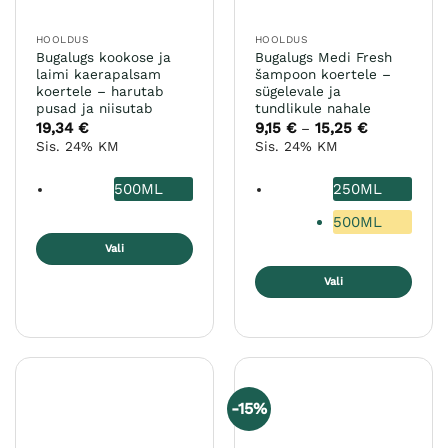
HOOLDUS
HOOLDUS
Bugalugs kookose ja
Bugalugs Medi Fresh
laimi kaerapalsam
šampoon koertele –
koertele – harutab
sügelevale ja
pusad ja niisutab
tundlikule nahale
19,34
€
9,15
€
15,25
€
Hinnavahem
–
9,15 €
Sis. 24% KM
Sis. 24% KM
kuni
15,25 €
500ML
250ML
500ML
Vali
Sellel
Vali
tootel
Sellel
on
tootel
mitu
on
varianti.
mitu
Valikuid
varianti.
saab
-15%
Valikuid
teha
saab
tootelehel.