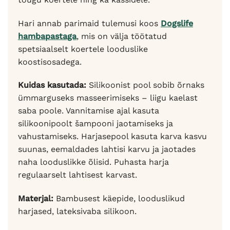
Hari annab parimaid tulemusi koos
Dogslife
hambapastaga
, mis on välja töötatud
spetsiaalselt koertele looduslike
koostisosadega.
Kuidas kasutada:
Silikoonist pool sobib õrnaks
ümmarguseks masseerimiseks – liigu kaelast
saba poole. Vannitamise ajal kasuta
silikoonipoolt šampooni jaotamiseks ja
vahustamiseks. Harjasepool kasuta karva kasvu
suunas, eemaldades lahtisi karvu ja jaotades
naha looduslikke õlisid. Puhasta harja
regulaarselt lahtisest karvast.
Materjal:
Bambusest käepide, looduslikud
harjased, lateksivaba silikoon.