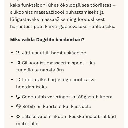
kaks funktsiooni ühes ökoloogilises tööriistas –
silikoonist massaažipool puhastamiseks ja
lõõgastavaks massaažiks ning looduslikest
harjastest pool karva igapäevaseks hoolduseks.
Miks valida Dogslife bambushari?
🎋 Jätkusuutlik bambuskäepide
🤲 Silikoonist masseerimispool – ka
tundlikule nahale õrn
🐶 Looduslike harjastega pool karva
hooldamiseks
💆 Soodustab vereringet ja lõõgastab koera
🐱 Sobib nii koertele kui kassidele
♻️ Lateksivaba silikoon, keskkonnasõbralikud
materjalid