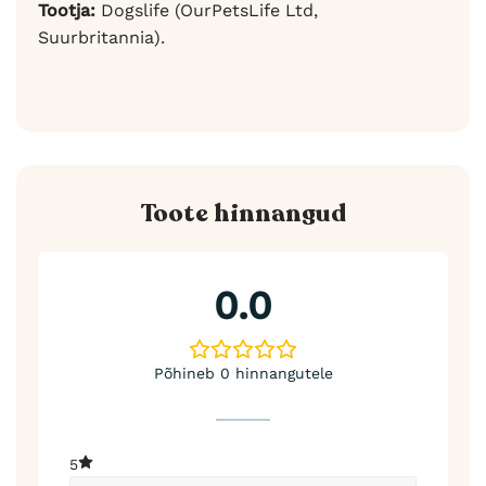
Tootja:
Dogslife (OurPetsLife Ltd,
Suurbritannia).
Toote hinnangud
0.0
Põhineb 0 hinnangutele
5