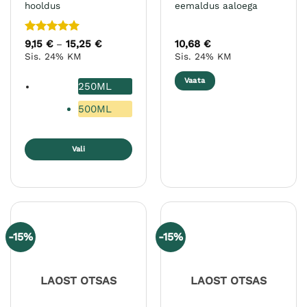
hooldus
eemaldus aaloega
Hinnanguga
9,15
€
15,25
€
Hinnavahemik:
10,68
€
–
9,15 €
5
/ 5
Sis. 24% KM
Sis. 24% KM
kuni
15,25 €
Vaata
250ML
500ML
Vali
Sellel
tootel
on
mitu
varianti.
-15%
-15%
Valikuid
saab
teha
LAOST OTSAS
LAOST OTSAS
tootelehel.