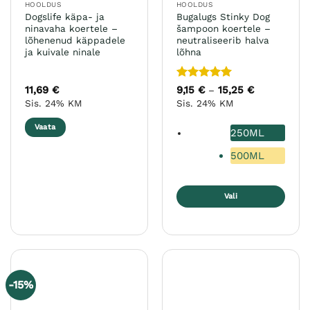
HOOLDUS
HOOLDUS
Dogslife käpa- ja
Bugalugs Stinky Dog
ninavaha koertele –
šampoon koertele –
lõhenenud käppadele
neutraliseerib halva
ja kuivale ninale
lõhna
Hinnanguga
11,69
€
9,15
€
15,25
€
Hinnavahem
–
9,15 €
5
/ 5
Sis. 24% KM
Sis. 24% KM
kuni
15,25 €
Vaata
250ML
500ML
Vali
Sellel
tootel
on
mitu
varianti.
-15%
Valikuid
saab