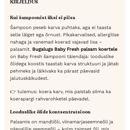
KIRJELDUS
Kui šampoonist üksi ei piisa
Šampoon peseb karva puhtaks, aga ei taasta
selle läiget ega õrnust. Pikakarvalised, allergilise
nahaga ja vanemad koerad vajavad lisa –
palsamit.
Bugalugs Baby Fresh palsam koertele
on Baby Fresh šampooni täiendaja: looduslike
õlidega koostis taastab karva struktuuri ja jätab
pehmeks ja läikivaks ka pärast päevasid
jalutuskäikudest.
👉 tulemus: koera karv, mis paistab silma ka
koerapargi rahvarohketel päevadel.
Looduslike õlide kontsentratsioon
Palsamis on mandliõli, viinamarjaseemneõli ja
päevalille seemneõli – kolm taimset õli, mis