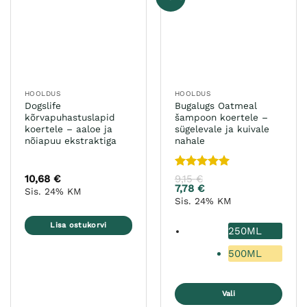
saab
teha
tootelehel.
HOOLDUS
HOOLDUS
Dogslife
Bugalugs Oatmeal
kõrvapuhastuslapid
šampoon koertele –
koertele – aaloe ja
sügelevale ja kuivale
nõiapuu ekstraktiga
nahale
Hinnanguga
10,68
€
9,15
€
5
/ 5
7,78
€
Sis. 24% KM
Sis. 24% KM
Lisa ostukorvi
250ML
500ML
Vali