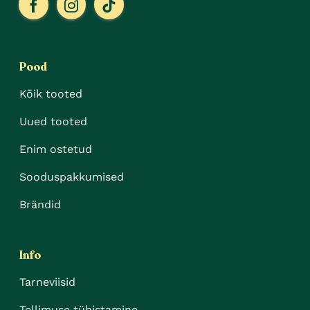
Pood
Kõik tooted
Uued tooted
Enim ostetud
Sooduspakkumised
Brändid
Info
Tarneviisid
Tellimuse tühistamine