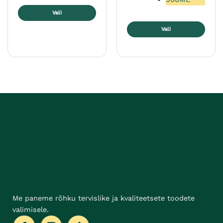
Vali
Sellel
Vali
tootel
Sellel
on
tootel
mitu
on
varianti.
mitu
Valikuid
varianti.
saab
Valikuid
teha
saab
tootelehel.
teha
tootelehel.
Me paneme rõhku tervislike ja kvaliteetsete toodete
valimisele.