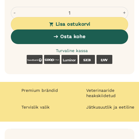
Bugalugs Baby Fresh palsam koertele - niisutab ja annab 
Lisa ostukorvi
Osta kohe
Turvaline kassa
Swedbank
Coop
Luminor
SEB
LHV
Premium brändid
Veterinaaride
heakskiidetud
Tervislik valik
Jätkusuutlik ja eetiline