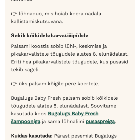
👉 lõhnaduo, mis hoiab koera nädala
kallistamiskutsuvana.
Sobib kõikidele karvatüüpidele
Palsami koostis sobib lühi-, keskmise ja
pikakarvalistele tõugudele alates 8. elunädalast.
Eriti hea pikakarvalistele tõugudele, kus pusasid
tekib sageli.
👉 üks palsam kõigile pere koertele.
Bugalugs Baby Fresh palsam sobib kõikidele
tõugudele alates 8. elunädalast. Soovitame
kasutada koos
Bugalugs Baby Fresh
šampooniga
ja sama lõhnaliini
pusaspreiga
.
Kuidas kasutada:
Pärast pesemist Bugalugs