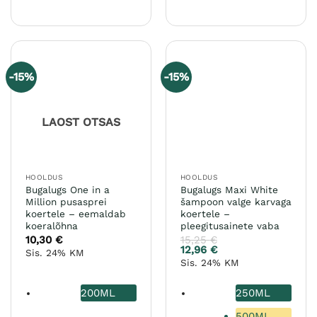
Sellel
tootel
on
mitu
varianti.
-15%
-15%
Valikuid
saab
teha
LAOST OTSAS
tootelehel.
HOOLDUS
HOOLDUS
Bugalugs One in a
Bugalugs Maxi White
Million pusasprei
šampoon valge karvaga
koertele – eemaldab
koertele –
koeralõhna
pleegitusainete vaba
10,30
€
15,25
€
12,96
€
Sis. 24% KM
Sis. 24% KM
200ML
250ML
500ML