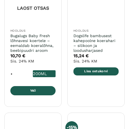
teha
LAOST OTSAS
tootelehel.
HOOLDUS
HOOLDUS
Bugalugs Baby Fresh
Dogslife bambusest
lõhnavesi koertele –
kahepoolne koerahari
eemaldab koeralõhna,
– silikoon ja
beebipuudri aroom
loodusharjased
10,70
€
15,24
€
Sis. 24% KM
Sis. 24% KM
Lisa ostukorvi
200ML
Vali
Sellel
tootel
on
mitu
varianti.
-15%
Valikuid