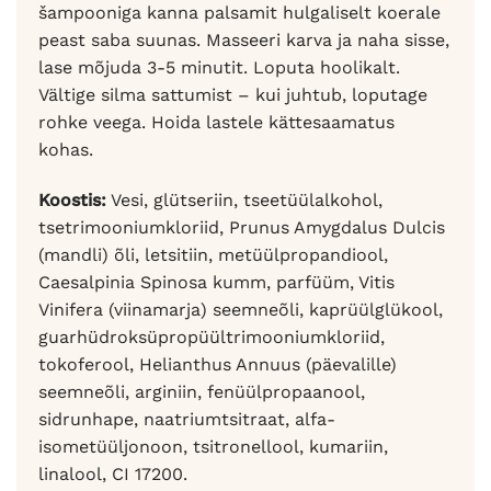
šampooniga kanna palsamit hulgaliselt koerale
peast saba suunas. Masseeri karva ja naha sisse,
lase mõjuda 3-5 minutit. Loputa hoolikalt.
Vältige silma sattumist – kui juhtub, loputage
rohke veega. Hoida lastele kättesaamatus
kohas.
Koostis:
Vesi, glütseriin, tseetüülalkohol,
tsetrimooniumkloriid, Prunus Amygdalus Dulcis
(mandli) õli, letsitiin, metüülpropandiool,
Caesalpinia Spinosa kumm, parfüüm, Vitis
Vinifera (viinamarja) seemneõli, kaprüülglükool,
guarhüdroksüpropüültrimooniumkloriid,
tokoferool, Helianthus Annuus (päevalille)
seemneõli, arginiin, fenüülpropaanool,
sidrunhape, naatriumtsitraat, alfa-
isometüüljonoon, tsitronellool, kumariin,
linalool, CI 17200.