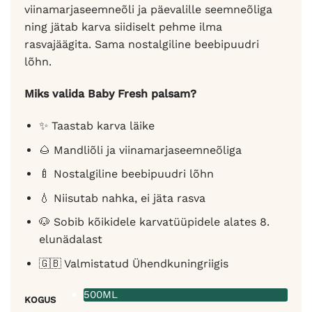
viinamarjaseemneõli ja päevalille seemneõliga
ning jätab karva siidiselt pehme ilma
rasvajäägita. Sama nostalgiline beebipuudri
lõhn.
Miks valida Baby Fresh palsam?
✨ Taastab karva läike
🌰 Mandliõli ja viinamarjaseemneõliga
🍼 Nostalgiline beebipuudri lõhn
💧 Niisutab nahka, ei jäta rasva
🐶 Sobib kõikidele karvatüüpidele alates 8.
elunädalast
🇬🇧 Valmistatud Ühendkuningriigis
500ML
KOGUS