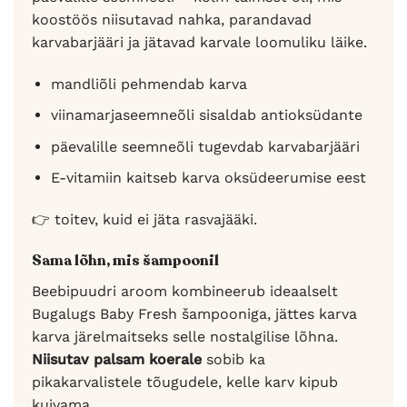
koostöös niisutavad nahka, parandavad
karvabarjääri ja jätavad karvale loomuliku läike.
mandliõli pehmendab karva
viinamarjaseemneõli sisaldab antioksüdante
päevalille seemneõli tugevdab karvabarjääri
E-vitamiin kaitseb karva oksüdeerumise eest
👉 toitev, kuid ei jäta rasvajääki.
Sama lõhn, mis šampoonil
Beebipuudri aroom kombineerub ideaalselt
Bugalugs Baby Fresh šampooniga, jättes karva
karva järelmaitseks selle nostalgilise lõhna.
Niisutav palsam koerale
sobib ka
pikakarvalistele tõugudele, kelle karv kipub
kuivama.