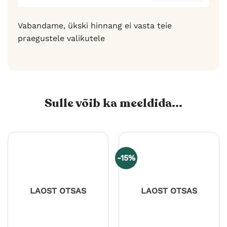
Vabandame, ükski hinnang ei vasta teie
praegustele valikutele
Sulle võib ka meeldida...
-15%
LAOST OTSAS
LAOST OTSAS