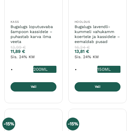
KASS
HOOLDUS
Bugalugs loputusvaba
Bugalugs lavendli-
šampoon kassidele –
kummeli vahukamm
puhastab karva ilma
koertele ja kassidele –
veeta
eemaldab pusad
13,99
€
16,24
€
11,89
€
13,81
€
Sis. 24% KM
Sis. 24% KM
200ML
150ML
Vali
Vali
Sellel
Sellel
tootel
tootel
on
on
mitu
mitu
varianti.
varianti.
-15%
-15%
Valikuid
Valikuid