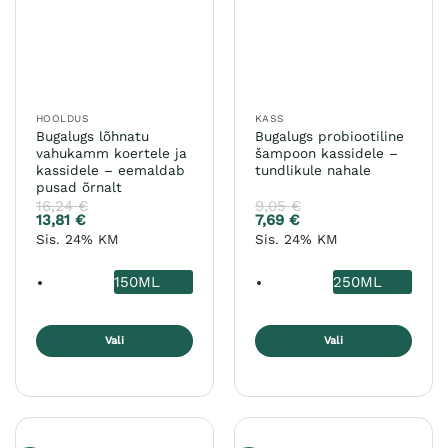
saab
saab
teha
teha
tootelehel.
tootelehel.
HOOLDUS
KASS
Bugalugs lõhnatu
Bugalugs probiootiline
vahukamm koertele ja
šampoon kassidele –
kassidele – eemaldab
tundlikule nahale
pusad õrnalt
16,24
€
9,05
€
13,81
€
7,69
€
Sis. 24% KM
Sis. 24% KM
150ML
250ML
Vali
Vali
Sellel
Sellel
tootel
tootel
on
on
mitu
mitu