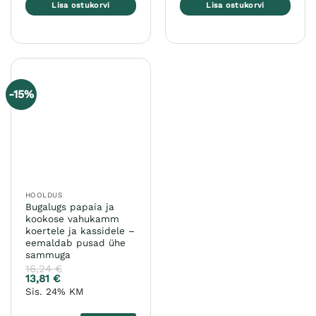
Lisa ostukorvi
Lisa ostukorvi
-15%
HOOLDUS
Bugalugs papaia ja
kookose vahukamm
koertele ja kassidele –
eemaldab pusad ühe
sammuga
16,24
€
13,81
€
Sis. 24% KM