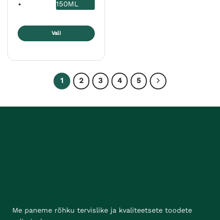
150ML
Vali
Sellel
tootel
on
mitu
1
2
3
4
5
varianti.
Valikuid
saab
teha
tootelehel.
Me paneme rõhku tervislike ja kvaliteetsete toodete