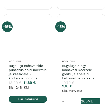
Sellel
tootel
on
mitu
varianti.
-15%
-15%
Valikuid
saab
teha
tootelehel.
HOOLDUS
HOOLDUS
Bugalugs nahavoltide
Bugalugs Zingy
puhastuslapid koertele
lõhnavesi koertele –
ja kassidele –
greibi ja apelsini
kortsude hooldus
tsitruseline värskus
13,99
€
11,89
€
10,70
€
9,10
€
Sis. 24% KM
Sis. 24% KM
Lisa ostukorvi
200ML