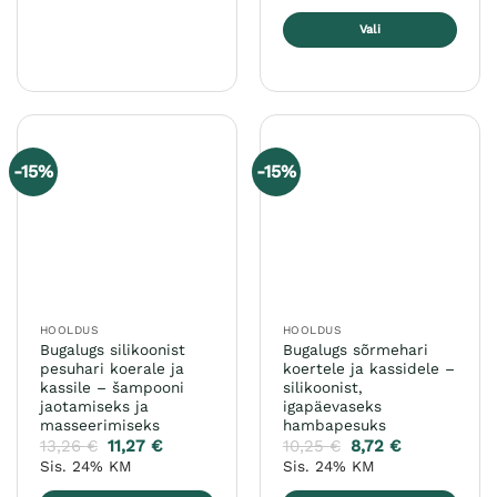
Vali
Sellel
tootel
on
mitu
varianti.
-15%
-15%
Valikuid
saab
teha
tootelehel.
HOOLDUS
HOOLDUS
Bugalugs silikoonist
Bugalugs sõrmehari
pesuhari koerale ja
koertele ja kassidele –
kassile – šampooni
silikoonist,
jaotamiseks ja
igapäevaseks
masseerimiseks
hambapesuks
13,26
€
11,27
€
10,25
€
8,72
€
Sis. 24% KM
Sis. 24% KM