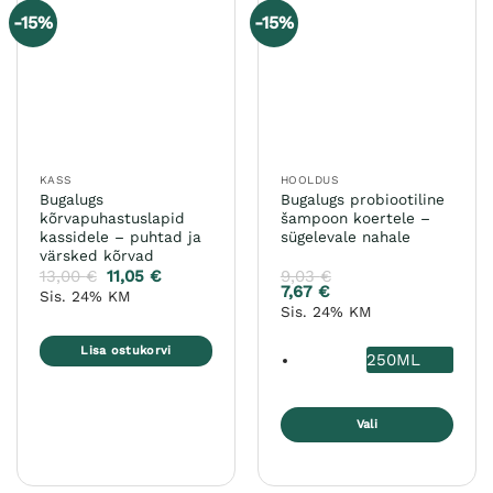
varianti.
varianti.
-15%
-15%
Valikuid
Valikuid
saab
saab
teha
teha
tootelehel.
tootelehel.
KASS
HOOLDUS
Bugalugs
Bugalugs probiootiline
kõrvapuhastuslapid
šampoon koertele –
kassidele – puhtad ja
sügelevale nahale
värsked kõrvad
13,00
€
11,05
€
9,03
€
7,67
€
Sis. 24% KM
Sis. 24% KM
Lisa ostukorvi
250ML
Vali
Sellel
tootel