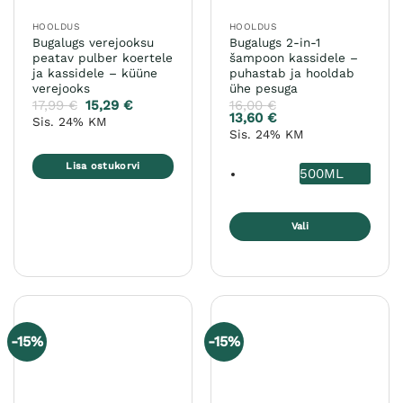
HOOLDUS
HOOLDUS
Bugalugs verejooksu
Bugalugs 2-in-1
peatav pulber koertele
šampoon kassidele –
ja kassidele – küüne
puhastab ja hooldab
verejooks
ühe pesuga
17,99
€
15,29
€
16,00
€
13,60
€
Sis. 24% KM
Sis. 24% KM
Lisa ostukorvi
500ML
Vali
Sellel
tootel
on
mitu
varianti.
-15%
-15%
Valikuid
saab
teha
tootelehel.