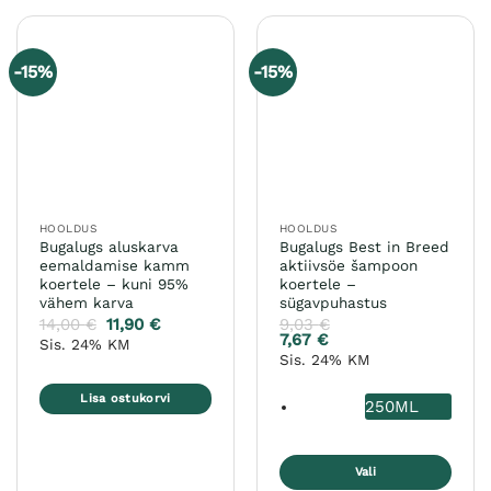
on
mitu
varianti.
-15%
-15%
Valikuid
saab
teha
tootelehel.
HOOLDUS
HOOLDUS
Bugalugs aluskarva
Bugalugs Best in Breed
eemaldamise kamm
aktiivsöe šampoon
koertele – kuni 95%
koertele –
vähem karva
sügavpuhastus
14,00
€
11,90
€
9,03
€
7,67
€
Sis. 24% KM
Sis. 24% KM
Lisa ostukorvi
250ML
Vali