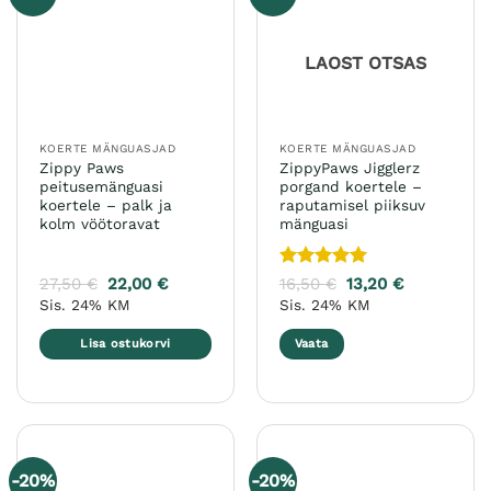
LAOST OTSAS
KOERTE MÄNGUASJAD
KOERTE MÄNGUASJAD
Zippy Paws
ZippyPaws Jigglerz
peitusemänguasi
porgand koertele –
koertele – palk ja
raputamisel piiksuv
kolm vöötoravat
mänguasi
Hinnanguga
27,50
€
22,00
€
16,50
€
13,20
€
5
/ 5
Sis. 24% KM
Sis. 24% KM
Lisa ostukorvi
Vaata
-20%
-20%