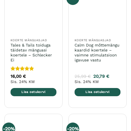
saab
teha
tootelehel.
KOERTE MÄNGUASJAD
KOERTE MÄNGUASJAD
Tales & Tails toiduga
Calm Dog mõttemängu
täidetav mänguasi
kaardid koertele –
koertele – Schlecker
vaimne stimulatsioon
Ei
igavuse vastu
Hinnanguga
16,00
€
25,99
€
20,79
€
5
/ 5
Sis. 24% KM
Sis. 24% KM
Lisa ostukorvi
Lisa ostukorvi
-20%
-20%