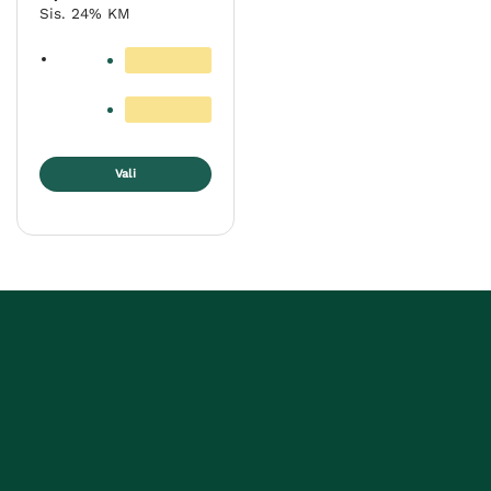
Sis. 24% KM
Vali
Sellel
tootel
on
mitu
varianti.
Valikuid
saab
teha
tootelehel.