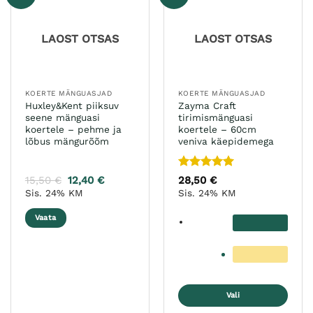
LAOST OTSAS
LAOST OTSAS
KOERTE MÄNGUASJAD
KOERTE MÄNGUASJAD
Huxley&Kent piiksuv
Zayma Craft
seene mänguasi
tirimismänguasi
koertele – pehme ja
koertele – 60cm
lõbus mängurõõm
veniva käepidemega
Hinnanguga
15,50
€
12,40
€
28,50
€
5
/ 5
Sis. 24% KM
Sis. 24% KM
Vaata
Vali