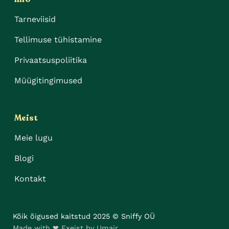
Tarneviisid
Tellimuse tühistamine
Privaatsuspoliitika
Müügitingimused
Meist
Meie lugu
Blogi
Kontakt
Kõik õigused kaitstud 2025 © Sniffy OÜ
Made with ❤ Exeist by Umair