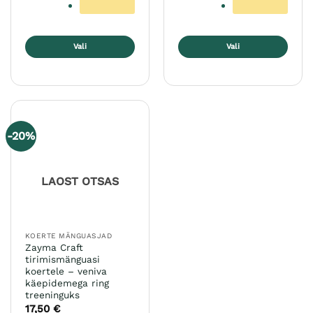
Vali
Vali
Sellel
Sellel
tootel
tootel
on
on
mitu
mitu
varianti.
varianti.
-20%
Valikuid
Valikuid
saab
saab
teha
teha
LAOST OTSAS
tootelehel.
tootelehel.
KOERTE MÄNGUASJAD
Zayma Craft
tirimismänguasi
koertele – veniva
käepidemega ring
treeninguks
17,50
€