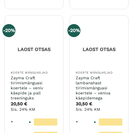
Sellel
tootel
on
mitu
varianti.
-20%
-20%
Valikuid
saab
teha
LAOST OTSAS
LAOST OTSAS
tootelehel.
KOERTE MÄNGUASJAD
KOERTE MÄNGUASJAD
Zayma Craft
Zayma Craft
tirimismänguasi
lambanahast
koertele – veniv
tirimismänguasi
käepide ja pall
koertele – veniva
treeninguks
käepidemega
20,50
€
30,50
€
Sis. 24% KM
Sis. 24% KM