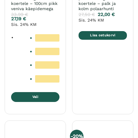
koertele – 100cm pikk
koertele – palk ja
veniva käepidemega
kolm polaarhunti
33,99
€
27,50
€
22,00
€
27,19
€
Sis. 24% KM
Sis. 24% KM
Lisa ostukorvi
Vali
Sellel
tootel
on
mitu
varianti.
-20%
Valikuid