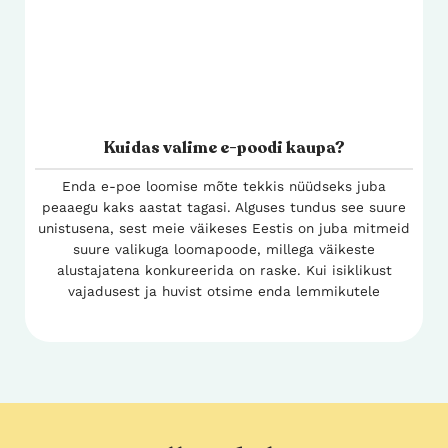
Kuidas valime e-poodi kaupa?
Enda e-poe loomise mõte tekkis nüüdseks juba
peaaegu kaks aastat tagasi. Alguses tundus see suure
unistusena, sest meie väikeses Eestis on juba mitmeid
suure valikuga loomapoode, millega väikeste
alustajatena konkureerida on raske. Kui isiklikust
vajadusest ja huvist otsime enda lemmikutele