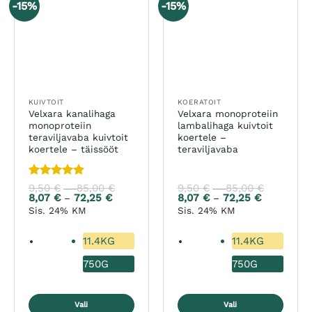
-15%
-15%
KUIVTOIT
KOERATOIT
Velxara kanalihaga
Velxara monoproteiin
monoproteiin
lambalihaga kuivtoit
teraviljavaba kuivtoit
koertele –
koertele – täissööt
teraviljavaba
Hinnanguga
9,50
€
85,00
€
Hinnavahemik:
9,50
€
85,00
€
Hinnavah
–
–
9,50 €
9,50 €
5
/ 5
8,07
€
72,25
€
Hinnavahemik:
8,07
€
72,25
€
Hinnavahe
–
–
kuni
kuni
8,07 €
8,07 €
Sis. 24% KM
Sis. 24% KM
85,00 €
85,00 €
kuni
kuni
72,25 €
72,25 €
11.4KG
11.4KG
750G
750G
Vali
Vali