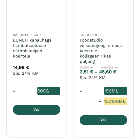
teha
teha
tootelehel.
tootelehel.
NÄRIMISPULGAD
KOERATOIT
BUNCH kanalihaga
Foodstudio
hambahoolduse
veisepuljongi smuuti
närimispulgad
koertele –
koertele
kollageenirikas
puljong
14,99
€
3,70
€
48,00
€
Hinnavah
–
3,70 €
3,51
€
45,60
€
Hinnavahem
–
Sis. 24% KM
kuni
3,51 €
Sis. 24% KM
48,00 €
kuni
45,60 €
500G
150ML
15x150ML
Vali
Sellel
Vali
tootel
Sellel
on
tootel
mitu