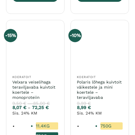
Sellel
Sellel
tootel
tootel
on
on
mitu
mitu
varianti.
varianti.
-15%
-10%
Valikuid
Valikuid
saab
saab
teha
teha
tootelehel.
tootelehel.
KOERATOIT
KOERATOIT
Velxara veiselihaga
Polaris lõhega kuivtoit
teraviljavaba kuivtoit
väikestele ja mini
koertele –
koertele –
monoproteiin
teraviljavaba
9,50
€
85,00
€
Hinnavahemik:
9,99
€
–
9,50 €
8,07
€
72,25
€
Hinnavahemik:
8,99
€
–
kuni
8,07 €
Sis. 24% KM
Sis. 24% KM
85,00 €
kuni
72,25 €
11.4KG
750G