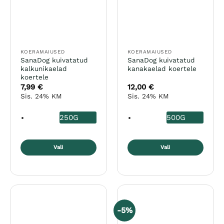
KOERAMAIUSED
KOERAMAIUSED
SanaDog kuivatatud
SanaDog kuivatatud
kalkunikaelad
kanakaelad koertele
koertele
7,99
€
12,00
€
Sis. 24% KM
Sis. 24% KM
250G
500G
Vali
Vali
Sellel
Sellel
tootel
tootel
on
on
mitu
mitu
varianti.
varianti.
-5%
Valikuid
Valikuid
saab
saab