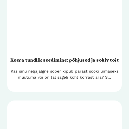
Koera tundlik seedimine: põhjused ja sobiv toit
Kas sinu neljajalgne sõber kipub pärast sööki uimaseks
muutuma või on tal sageli kõht korrast ära? S...