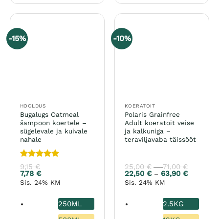
on
on
mitu
mitu
varianti.
varianti.
-15%
-10%
Valikuid
Valikuid
saab
saab
teha
teha
tootelehel.
tootelehel.
HOOLDUS
KOERATOIT
Bugalugs Oatmeal
Polaris Grainfree
šampoon koertele –
Adult koeratoit veise
sügelevale ja kuivale
ja kalkuniga –
nahale
teraviljavaba täissööt
Hinnanguga
9,15
€
25,00
€
71,00
€
Hinnava
–
25,00 €
5
/ 5
7,78
€
22,50
€
63,90
€
Hinnavah
–
kuni
22,50 €
Sis. 24% KM
Sis. 24% KM
71,00 €
kuni
63,90 €
250ML
2.5KG