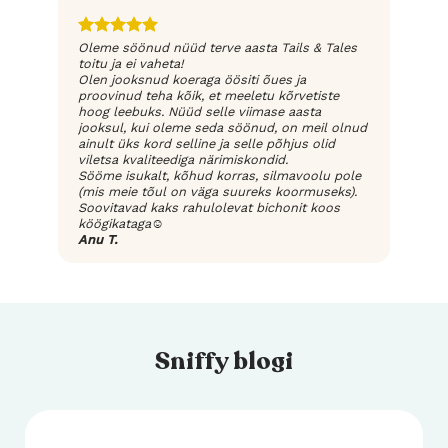
Oleme söönud nüüd terve aasta Tails & Tales
“Veel üks ül
toitu ja ei vaheta!
proovida Tale
Olen jooksnud koeraga öösiti õues ja
ÜLIhea ja tel
proovinud teha kõik, et meeletu kõrvetiste
saadetust oli
hoog leebuks. Nüüd selle viimase aasta
toodetega p
jooksul, kui oleme seda söönud, on meil olnud
omanikule ma
ainult üks kord selline ja selle põhjus olid
lôhnab nii h
viletsa kvaliteediga närimiskondid.
pole nii rika
Sööme isukalt, kõhud korras, silmavoolu pole
on lihaga vô
(mis meie tõul on väga suureks koormuseks).
vahelduseks
Soovitavad kaks rahulolevat bichonit koos
esmapilgul v
köögikataga☺️
Anu T.
Reelika R.
Sniffy blogi