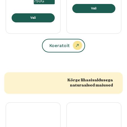
750G
Vali
Sellel
Vali
tootel
Sellel
on
tootel
mitu
on
varianti.
mitu
Koeratoit
Valikuid
varianti.
saab
Valikuid
teha
saab
tootelehel.
teha
tootelehel.
Kõrge lihasisaldusega
naturaalsed maiused