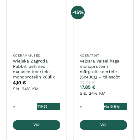
-15%
KOERAMAIUSED
KOERATOIT
Wiejska Zagroda
Velxara veiselihaga
Rabbit pehmed
monoproteiin
maiused koertele –
märgtoit koertele
monoproteiin küülik
(6x400g) – täissööt
4,10
€
21,01
€
17,85
€
Sis. 24% KM
Sis. 24% KM
115G
6x400g
Vali
Vali
Sellel
Sellel
tootel
tootel