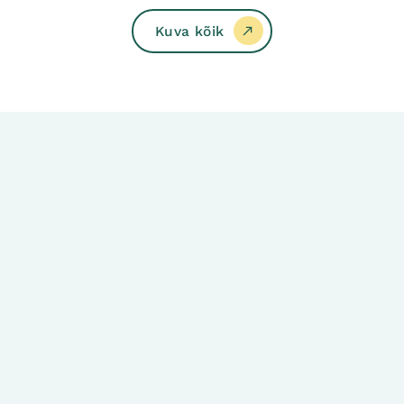
on
varianti.
mitu
Valikuid
Kuva kõik
varianti.
saab
Valikuid
teha
saab
tootelehel.
teha
tootelehel.