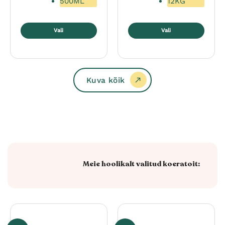
500ML
12KG
Vali
Vali
Sellel
Sellel
tootel
tootel
on
on
mitu
mitu
Kuva kõik
varianti.
varianti.
Valikuid
Valikuid
saab
saab
teha
teha
tootelehel.
tootelehel.
Meie hoolikalt valitud koeratoit: