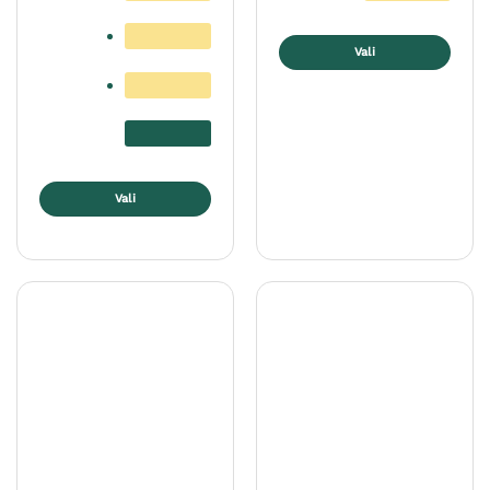
Vali
Sellel
tootel
on
mitu
varianti.
Valikuid
Vali
saab
Sellel
teha
tootel
tootelehel.
on
mitu
varianti.
Valikuid
saab
teha
tootelehel.