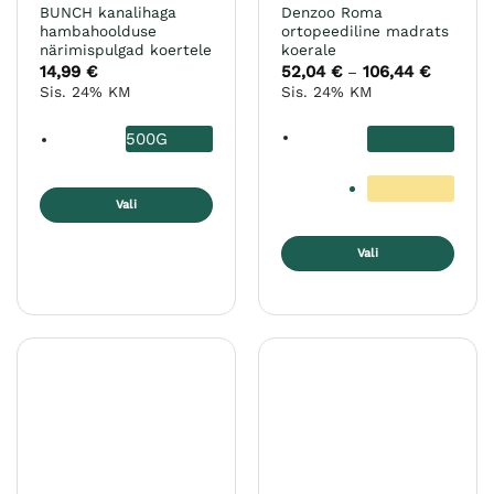
BUNCH kanalihaga
Denzoo Roma
hambahoolduse
ortopeediline madrats
närimispulgad koertele
koerale
14,99
€
52,04
€
106,44
€
Hinnava
–
52,04 €
Sis. 24% KM
Sis. 24% KM
kuni
106,44 €
500G
Vali
Sellel
Vali
tootel
on
Sellel
mitu
tootel
varianti.
on
Valikuid
mitu
saab
varianti.
teha
Valikuid
tootelehel.
saab
teha
tootelehel.