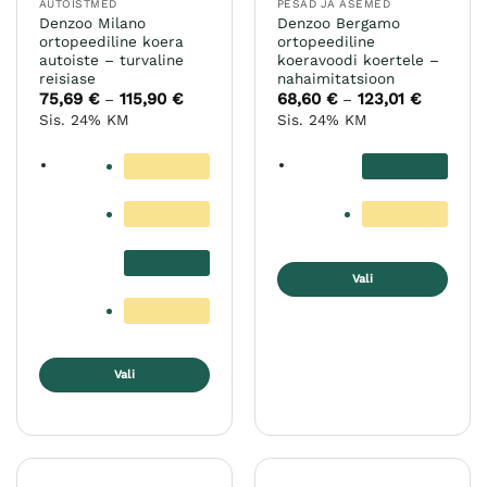
AUTOISTMED
PESAD JA ASEMED
Denzoo Milano
Denzoo Bergamo
ortopeediline koera
ortopeediline
autoiste – turvaline
koeravoodi koertele –
reisiase
nahaimitatsioon
75,69
€
115,90
€
Hinnavahemik:
68,60
€
123,01
€
Hinnavah
–
–
75,69 €
68,60 €
Sis. 24% KM
Sis. 24% KM
kuni
kuni
115,90 €
123,01 €
Vali
Sellel
tootel
on
mitu
Vali
varianti.
Sellel
Valikuid
tootel
saab
on
teha
mitu