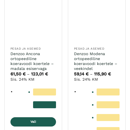
tootelehel.
varianti.
Valikuid
saab
teha
tootelehel.
PESAD JA ASEMED
PESAD JA ASEMED
Denzoo Ancona
Denzoo Modena
ortopeediline
ortopeediline
koeravoodi koertele –
koeravoodi koertele –
madala esiservaga
veekindel
61,50
€
123,01
€
Hinnavahemik:
59,14
€
115,90
€
Hinnavah
–
–
61,50 €
59,14 €
Sis. 24% KM
Sis. 24% KM
kuni
kuni
123,01 €
115,90 €
Vali
Sellel