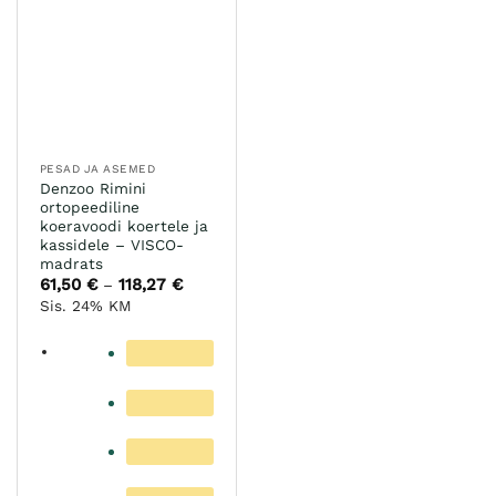
teha
Valikuid
tootelehel.
saab
teha
tootelehel.
PESAD JA ASEMED
Denzoo Rimini
ortopeediline
koeravoodi koertele ja
kassidele – VISCO-
madrats
61,50
€
118,27
€
Hinnavahemik:
–
61,50 €
Sis. 24% KM
kuni
118,27 €