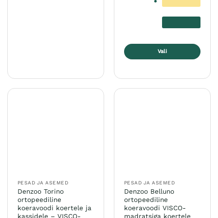
tootel
on
mitu
varianti.
Valikuid
Vali
saab
Sellel
teha
tootel
tootelehel.
on
mitu
varianti.
Valikuid
saab
teha
tootelehel.
PESAD JA ASEMED
PESAD JA ASEMED
Denzoo Torino
Denzoo Belluno
ortopeediline
ortopeediline
koeravoodi koertele ja
koeravoodi VISCO-
kassidele – VISCO-
madratsiga koertele