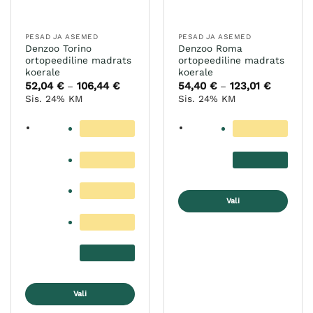
PESAD JA ASEMED
PESAD JA ASEMED
Denzoo Torino
Denzoo Roma
ortopeediline madrats
ortopeediline madrats
koerale
koerale
52,04
€
106,44
€
Hinnavahemik:
54,40
€
123,01
€
Hinnavah
–
–
52,04 €
54,40 €
Sis. 24% KM
Sis. 24% KM
kuni
kuni
106,44 €
123,01 €
Vali
Sellel
tootel
on
mitu
varianti.
Valikuid
Vali
saab
Sellel