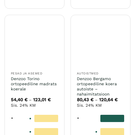
teha
tootel
tootelehel.
on
mitu
varianti.
Valikuid
saab
teha
tootelehel.
PESAD JA ASEMED
AUTOISTMED
Denzoo Torino
Denzoo Bergamo
ortopeediline madrats
ortopeediline koera
koerale
autoiste –
nahaimitatsioon
54,40
€
123,01
€
Hinnavahemik:
80,43
€
120,64
€
Hinnava
–
–
54,40 €
80,43 €
Sis. 24% KM
Sis. 24% KM
kuni
kuni
123,01 €
120,64 €