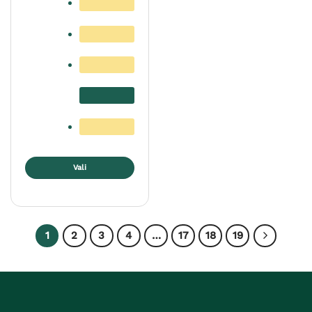
Vali
Sellel
tootel
on
mitu
1
2
3
4
…
17
18
19
varianti.
Valikuid
saab
teha
tootelehel.