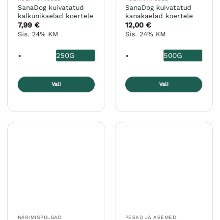
SanaDog kuivatatud
SanaDog kuivatatud
kalkunikaelad koertele
kanakaelad koertele
7,99
€
12,00
€
Sis. 24% KM
Sis. 24% KM
250G
500G
Vali
Vali
Sellel
Sellel
tootel
tootel
on
on
mitu
mitu
varianti.
varianti.
Valikuid
Valikuid
saab
saab
teha
teha
tootelehel.
tootelehel.
NÄRIMISPULGAD
PESAD JA ASEMED