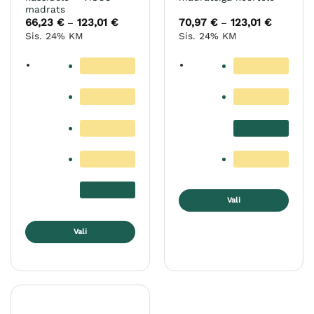
madrats
66,23
€
123,01
€
Hinnavahemik:
70,97
€
123,01
€
Hinnavah
–
–
66,23 €
70,97 €
Sis. 24% KM
Sis. 24% KM
kuni
kuni
123,01 €
123,01 €
Vali
Sellel
Vali
tootel
on
Sellel
mitu
tootel
varianti.
on
Valikuid
mitu
saab
varianti.