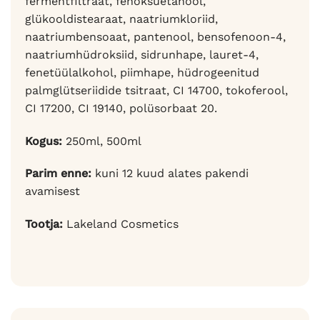
fermentfiltraat, fenoksüetanool,
glükooldistearaat, naatriumkloriid,
naatriumbensoaat, pantenool, bensofenoon-4,
naatriumhüdroksiid, sidrunhape, lauret-4,
fenetüülalkohol, piimhape, hüdrogeenitud
palmglütseriidide tsitraat, CI 14700, tokoferool,
CI 17200, CI 19140, polüsorbaat 20.
Kogus:
250ml, 500ml
Parim enne:
kuni 12 kuud alates pakendi
avamisest
Tootja:
Lakeland Cosmetics