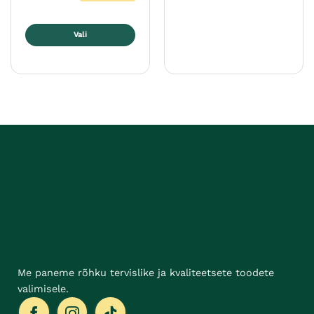
Vali
Sellel
tootel
on
mitu
varianti.
Valikuid
saab
teha
tootelehel.
Me paneme rõhku tervislike ja kvaliteetsete toodete
valimisele.