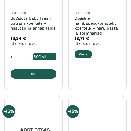
HOOLDUS
HOOLDUS
Bugalugs Baby Fresh
Dogslife
palsam koertele –
hambapesukomplekt
niisutab ja annab läike
koertele – hari, pasta
ja sõrmharjad
19,34
€
13,71
€
Sis. 24% KM
Sis. 24% KM
Vaata
500ML
Vali
Sellel
tootel
on
mitu
varianti.
-15%
-15%
Valikuid
saab
teha
LAOST OTSAS
tootelehel.