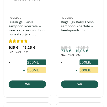
HOOLDUS
HOOLDUS
Bugalugs 3-in-1
Bugalugs Baby Fresh
šampoon koertele –
šampoon koertele –
vaarika ja sidruni lõhn,
beebipuudri lõhn
puhastab ja silub
Hinnanguga
9,15
€
15,25
€
Hinnavahemik:
9,15
€
15,25
€
Hinnavahe
–
–
9,15 €
9,15 €
5
/ 5
7,78
€
12,96
€
Hinnavahem
–
Sis. 24% KM
kuni
kuni
7,78 €
Sis. 24% KM
15,25 €
15,25 €
kuni
12,96 €
250ML
250ML
500ML
500ML
Vali
Vali
Sellel
Sellel
tootel
tootel
on
on
mitu
mitu