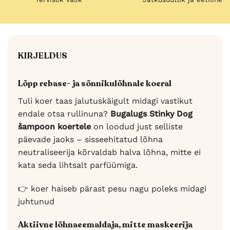
KIRJELDUS
Lõpp rebase- ja sõnnikulõhnale koeral
Tuli koer taas jalutuskäigult midagi vastikut
endale otsa rullinuna?
Bugalugs Stinky Dog
šampoon koertele
on loodud just selliste
päevade jaoks – sisseehitatud lõhna
neutraliseerija kõrvaldab halva lõhna, mitte ei
kata seda lihtsalt parfüümiga.
👉 koer haiseb pärast pesu nagu poleks midagi
juhtunud
Aktiivne lõhnaeemaldaja, mitte maskeerija