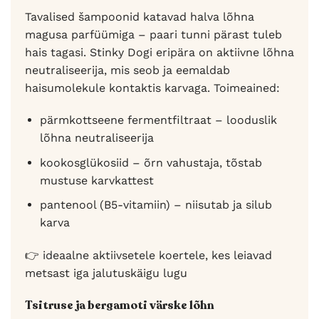
Tavalised šampoonid katavad halva lõhna
magusa parfüümiga – paari tunni pärast tuleb
hais tagasi. Stinky Dogi eripära on aktiivne lõhna
neutraliseerija, mis seob ja eemaldab
haisumolekule kontaktis karvaga. Toimeained:
pärmkottseene fermentfiltraat – looduslik
lõhna neutraliseerija
kookosglükosiid – õrn vahustaja, tõstab
mustuse karvkattest
pantenool (B5-vitamiin) – niisutab ja silub
karva
👉 ideaalne aktiivsetele koertele, kes leiavad
metsast iga jalutuskäigu lugu
Tsitruse ja bergamoti värske lõhn