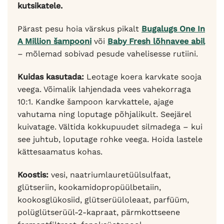
kutsikatele.
Pärast pesu hoia värskus pikalt
Bugalugs One In
A Million šampooni
või
Baby Fresh lõhnavee abil
– mõlemad sobivad pesude vahelisesse rutiini.
Kuidas kasutada:
Leotage koera karvkate sooja
veega. Võimalik lahjendada vees vahekorraga
10:1. Kandke šampoon karvkattele, ajage
vahutama ning loputage põhjalikult. Seejärel
kuivatage. Vältida kokkupuudet silmadega – kui
see juhtub, loputage rohke veega. Hoida lastele
kättesaamatus kohas.
Koostis:
vesi, naatriumlauretüülsulfaat,
glütseriin, kookamidopropüülbetaiin,
kookosglükosiid, glütserüüloleaat, parfüüm,
polüglütserüül-2-kapraat, pärmkottseene