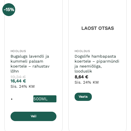
varianti.
varianti.
-15%
Valikuid
Valikuid
saab
saab
teha
teha
LAOST OTSAS
tootelehel.
tootelehel.
HOOLDUS
HOOLDUS
Bugalugs lavendli ja
Dogslife hambapasta
kummeli palsam
koertele – piparmündi
koertele – rahustav
ja neemiõliga,
lõhn
looduslik
19,34
€
8,64
€
16,44
€
Sis. 24% KM
Sis. 24% KM
Vaata
500ML
Vali
Sellel
tootel