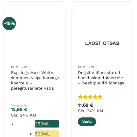
on
mitu
varianti.
-15%
Valikuid
saab
teha
LAOST OTSAS
tootelehel.
HOOLDUS
HOOLDUS
Bugalugs Maxi White
Dogslife lõhnastatud
šampoon valge karvaga
hoolduslapid koertele
koertele –
– beebipuudri lõhnaga
pleegitusainete vaba
Hinnanguga
15,25
€
11,69
€
5
/ 5
12,96
€
Sis. 24% KM
Sis. 24% KM
Vaata
250ML
500ML