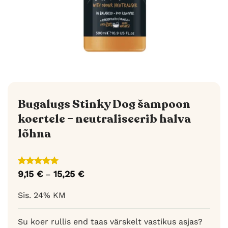
Bugalugs Stinky Dog šampoon
koertele – neutraliseerib halva
lõhna
Hinnatud
2
9,15
€
15,25
€
Hinnavahemik:
–
5
/5
kliendi
9,15 €
hinnangu
kuni
Sis. 24% KM
põhjal
15,25 €
Su koer rullis end taas värskelt vastikus asjas?