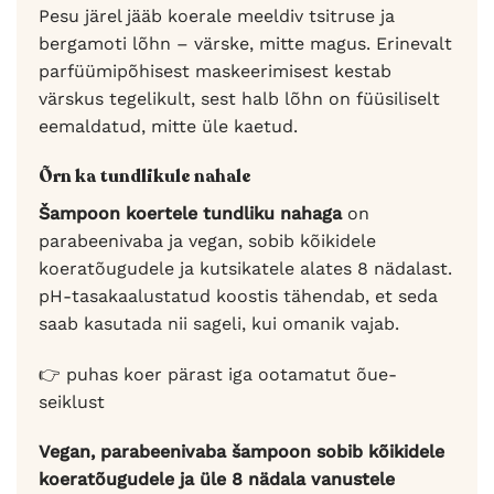
Pesu järel jääb koerale meeldiv tsitruse ja
bergamoti lõhn – värske, mitte magus. Erinevalt
parfüümipõhisest maskeerimisest kestab
värskus tegelikult, sest halb lõhn on füüsiliselt
eemaldatud, mitte üle kaetud.
Õrn ka tundlikule nahale
Šampoon koertele tundliku nahaga
on
parabeenivaba ja vegan, sobib kõikidele
koeratõugudele ja kutsikatele alates 8 nädalast.
pH-tasakaalustatud koostis tähendab, et seda
saab kasutada nii sageli, kui omanik vajab.
👉 puhas koer pärast iga ootamatut õue-
seiklust
Vegan, parabeenivaba šampoon sobib kõikidele
koeratõugudele ja üle 8 nädala vanustele