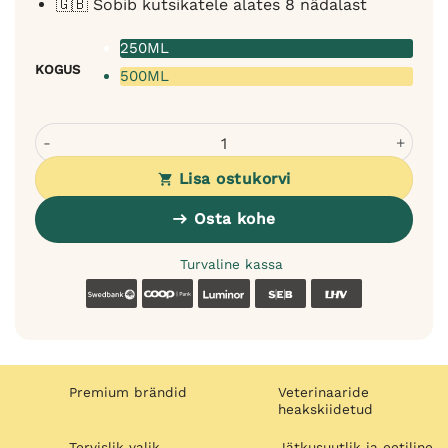
🇬🇧 Sobib kutsikatele alates 8 nädalast
250ML
KOGUS
500ML
Bugalugs Stinky Dog šampoon koertele - neutraliseerib h
Lisa ostukorvi
Osta kohe
Turvaline kassa
Swedbank
Coop
Luminor
SEB
LHV
Premium brändid
Veterinaaride
heakskiidetud
Tervislik valik
Jätkusuutlik ja eetiline