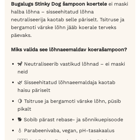
Bugalugs Stinky Dog šampoon koertele
ei maski
halba lõhna – sisseehitatud lõhna
neutraliseerija kaotab selle päriselt. Tsitruse ja
bergamoti värske lõhn jääb koerale terveks
päevaks.
Miks valida see lõhnaeemaldav koerašampoon?
🦨 Neutraliseerib vastikud lõhnad – ei maski
neid
🌿 Sisseehitatud lõhnaeemaldaja kaotab
haisu päriselt
🍋 Tsitruse ja bergamoti värske lõhn, püsib
pikalt
🐕 Sobib pärast rebase- ja sõnnikuepisoode
💧 Parabeenivaba, vegan, pH-tasakaalus