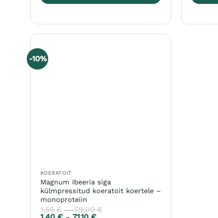
Sellel
Sellel
tootel
tootel
on
on
mitu
mitu
varianti.
varianti
-10%
Valikuid
Valikuid
saab
saab
teha
teha
tootelehel.
tooteleh
KOERATOIT
Magnum Ibeeria siga
külmpressitud koeratoit koertele –
monoproteiin
1,55
€
79,00
€
Hinnavahemik:
–
1,40
€
71,10
€
1,55 €
Hinnavahemik:
–