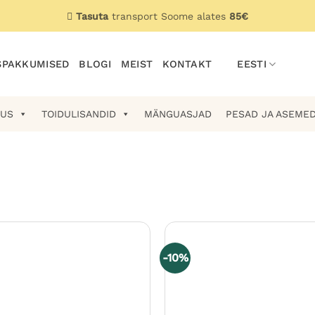
Tasuta
transport Soome alates
85€
PAKKUMISED
BLOGI
MEIST
KONTAKT
EESTI
US
TOIDULISANDID
MÄNGUASJAD
PESAD JA ASEME
-10%