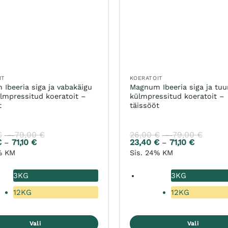
IT
KOERATOIT
Ibeeria siga ja vabakäigu
Magnum Ibeeria siga ja tuu
lmpressitud koeratoit –
külmpressitud koeratoit –
t
täissööt
€
79,00
€
26,00
€
79,00
€
Hinnavahemik:
Hinna
–
–
€
71,10
€
26,00 €
23,40
€
71,10
€
26,00
Hinnavahemik:
Hinnavah
–
–
kuni
kuni
23,40 €
23,40 €
% KM
Sis. 24% KM
79,00 €
79,00
kuni
kuni
71,10 €
71,10 €
3KG
3KG
12KG
12KG
Vali
Vali