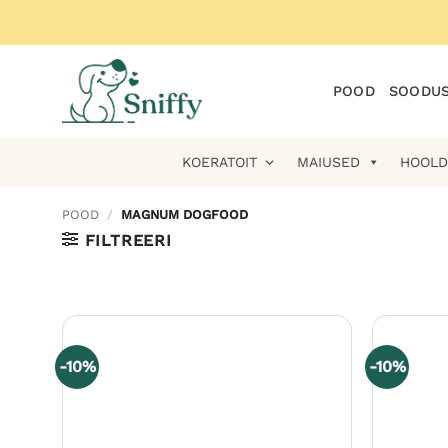
Skip
to
content
POOD
SOODUS
KOERATOIT
MAIUSED
HOOLD
POOD
/
MAGNUM DOGFOOD
FILTREERI
-10%
-10%