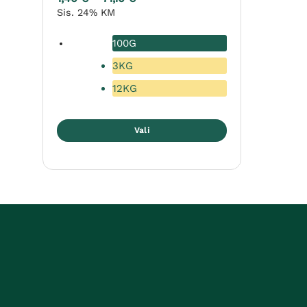
kuni
1,40 €
Sis. 24% KM
79,00 €
kuni
71,10 €
100G
3KG
12KG
Vali
Sellel
tootel
on
mitu
varianti.
Valikuid
saab
teha
tootelehel.