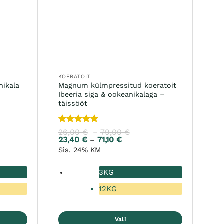
KOERATOIT
nikala
Magnum külmpressitud koeratoit
Ibeeria siga & ookeanikalaga –
täissööt
Hinnanguga
26,00
€
79,00
€
vahemik:
Hinnavahemik:
–
5
/ 5
 €
23,40
€
71,10
€
26,00 €
emik:
Hinnavahemik:
–
kuni
23,40 €
Sis. 24% KM
 €
79,00 €
kuni
71,10 €
3KG
12KG
Vali