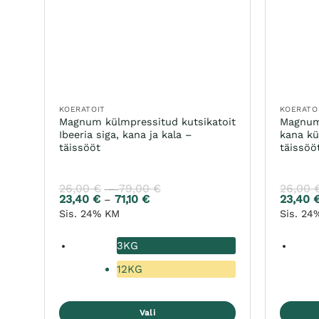
KOERATOIT
KOERATO
Magnum külmpressitud kutsikatoit
Magnum 
Ibeeria siga, kana ja kala –
kana kü
täissööt
täissöö
26,00
€
79,00
€
26,00
Hinnavahemik:
–
23,40
€
71,10
€
26,00 €
23,40
Hinnavahemik:
–
kuni
23,40 €
Sis. 24% KM
Sis. 24
79,00 €
kuni
71,10 €
3KG
12KG
Vali