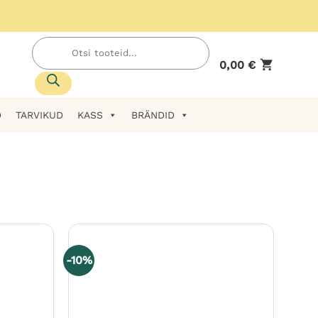
Products
search
0,00
€
D
TARVIKUD
KASS
BRÄNDID
-10%