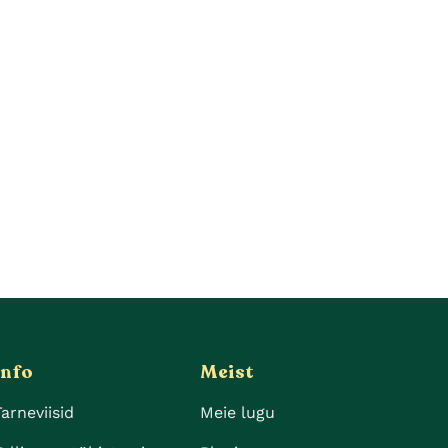
Info
Meist
Tarneviisid
Meie lugu