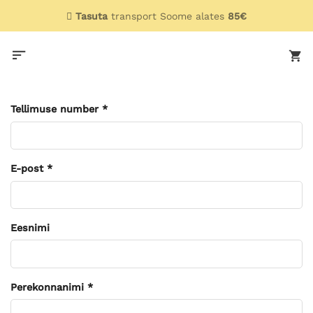
Skip
Tasuta
transport Soome alates
85€
to
content
Tellimuse number
*
Required
E-post
*
Required
Eesnimi
Perekonnanimi
*
Required