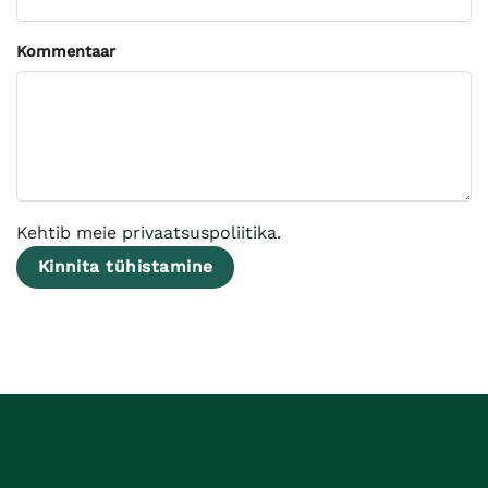
Page URI *Required
Kommentaar
Kehtib meie
privaatsuspoliitika
.
Kinnita tühistamine