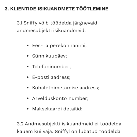
3. KLIENTIDE ISIKUANDMETE TÖÖTLEMINE
3.1 Sniffy võib töödelda järgnevaid
andmesubjekti isikuandmeid:
Ees- ja perekonnanimi;
Sünnikuupäev;
Telefoninumber;
E-posti aadress;
Kohaletoimetamise aadress;
Arvelduskonto number;
Maksekaardi detailid;
3.2 Andmesubjekti isikuandmeid ei töödelda
kauem kui vaja. Sniffyl on lubatud töödelda