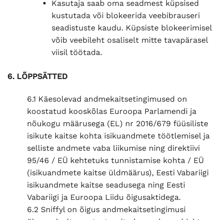
Kasutaja saab oma seadmest küpsised
kustutada või blokeerida veebibrauseri
seadistuste kaudu. Küpsiste blokeerimisel
võib veebileht osaliselt mitte tavapärasel
viisil töötada.
6. LÕPPSÄTTED
6.1 Käesolevad andmekaitsetingimused on
koostatud kooskõlas Euroopa Parlamendi ja
nõukogu määrusega (EL) nr 2016/679 füüsiliste
isikute kaitse kohta isikuandmete töötlemisel ja
selliste andmete vaba liikumise ning direktiivi
95/46 / EÜ kehtetuks tunnistamise kohta / EÜ
(isikuandmete kaitse üldmäärus), Eesti Vabariigi
isikuandmete kaitse seadusega ning Eesti
Vabariigi ja Euroopa Liidu õigusaktidega.
6.2 Sniffyl on õigus andmekaitsetingimusi