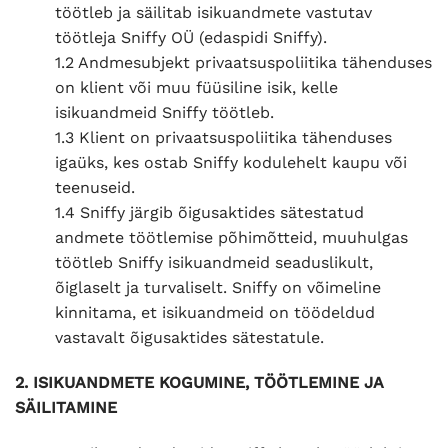
töötleb ja säilitab isikuandmete vastutav
töötleja Sniffy OÜ (edaspidi Sniffy).
1.2 Andmesubjekt privaatsuspoliitika tähenduses
on klient või muu füüsiline isik, kelle
isikuandmeid Sniffy töötleb.
1.3 Klient on privaatsuspoliitika tähenduses
igaüks, kes ostab Sniffy kodulehelt kaupu või
teenuseid.
1.4 Sniffy järgib õigusaktides sätestatud
andmete töötlemise põhimõtteid, muuhulgas
töötleb Sniffy isikuandmeid seaduslikult,
õiglaselt ja turvaliselt. Sniffy on võimeline
kinnitama, et isikuandmeid on töödeldud
vastavalt õigusaktides sätestatule.
2. ISIKUANDMETE KOGUMINE, TÖÖTLEMINE JA
SÄILITAMINE