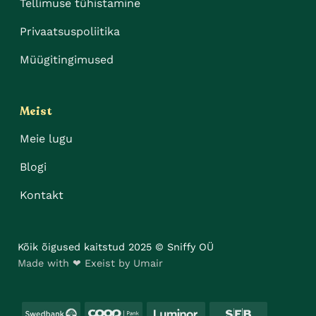
Tellimuse tühistamine
Privaatsuspoliitika
Müügitingimused
Meist
Meie lugu
Blogi
Kontakt
Kõik õigused kaitstud 2025 © Sniffy OÜ
Made with ❤ Exeist by Umair
Swedbank
Coop
Luminor
SEB