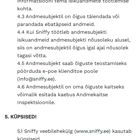
informatsiooni tema isikuandmete töötlemise
kohta.
4.3 Andmesubjektil on õigus täiendada või
parandada ebatäpseid andmeid.
4.4 Kui Sniffy töötleb andmesubjekti
isikuandmeid andmesubjekti nõusoleku alusel,
siis on andmesubjektil õigus igal ajal nõusolek
tagasi võtta.
4.5 Andmesubjekt saab õiguste teostamiseks
pöörduda e-poe klienditoe poole
(
info@sniffy.ee
).
4.6 Andmesubjektil on oma õiguste kaitseks
võimalik esitada kaebus Andmekaitse
Inspektsioonile.
5. KÜPSISED!
5.1 Sniffy veebilehekülg (
www.sniffy.ee
) kasutab
küpsiseid.