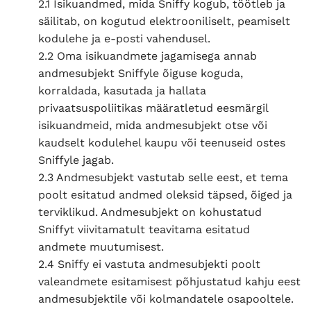
2.1 Isikuandmed, mida Sniffy kogub, töötleb ja
säilitab, on kogutud elektrooniliselt, peamiselt
kodulehe ja e-posti vahendusel.
2.2 Oma isikuandmete jagamisega annab
andmesubjekt Sniffyle õiguse koguda,
korraldada, kasutada ja hallata
privaatsuspoliitikas määratletud eesmärgil
isikuandmeid, mida andmesubjekt otse või
kaudselt kodulehel kaupu või teenuseid ostes
Sniffyle jagab.
2.3 Andmesubjekt vastutab selle eest, et tema
poolt esitatud andmed oleksid täpsed, õiged ja
terviklikud. Andmesubjekt on kohustatud
Sniffyt viivitamatult teavitama esitatud
andmete muutumisest.
2.4 Sniffy ei vastuta andmesubjekti poolt
valeandmete esitamisest põhjustatud kahju eest
andmesubjektile või kolmandatele osapooltele.