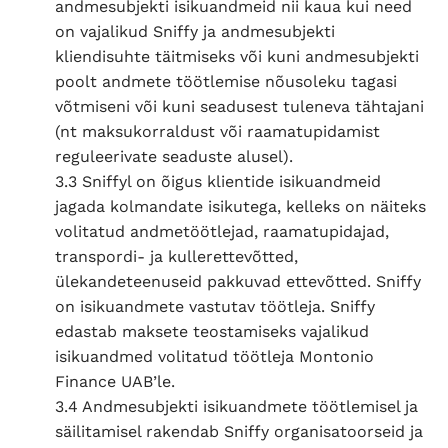
andmesubjekti isikuandmeid nii kaua kui need
on vajalikud Sniffy ja andmesubjekti
kliendisuhte täitmiseks või kuni andmesubjekti
poolt andmete töötlemise nõusoleku tagasi
võtmiseni või kuni seadusest tuleneva tähtajani
(nt maksukorraldust või raamatupidamist
reguleerivate seaduste alusel).
3.3 Sniffyl on õigus klientide isikuandmeid
jagada kolmandate isikutega, kelleks on näiteks
volitatud andmetöötlejad, raamatupidajad,
transpordi- ja kullerettevõtted,
ülekandeteenuseid pakkuvad ettevõtted. Sniffy
on isikuandmete vastutav töötleja. Sniffy
edastab maksete teostamiseks vajalikud
isikuandmed volitatud töötleja Montonio
Finance UAB’le.
3.4 Andmesubjekti isikuandmete töötlemisel ja
säilitamisel rakendab Sniffy organisatoorseid ja