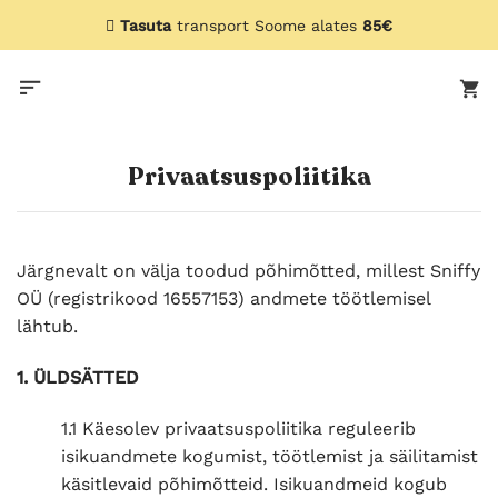
Skip
Tasuta
transport Soome alates
85€
to
content
Privaatsuspoliitika
Järgnevalt on välja toodud põhimõtted, millest Sniffy
OÜ (registrikood 16557153) andmete töötlemisel
lähtub.
1. ÜLDSÄTTED
1.1 Käesolev privaatsuspoliitika reguleerib
isikuandmete kogumist, töötlemist ja säilitamist
käsitlevaid põhimõtteid. Isikuandmeid kogub