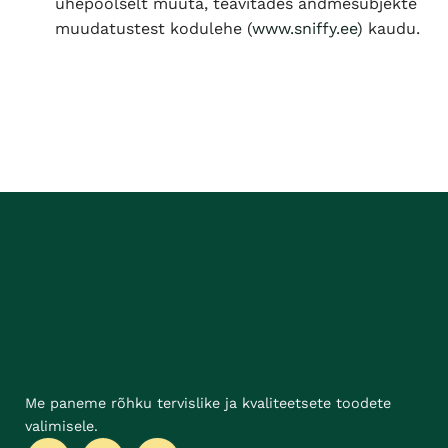
ühepoolselt muuta, teavitades andmesubjekte
muudatustest kodulehe (
www.sniffy.ee
) kaudu.
Me paneme rõhku tervislike ja kvaliteetsete toodete
valimisele.