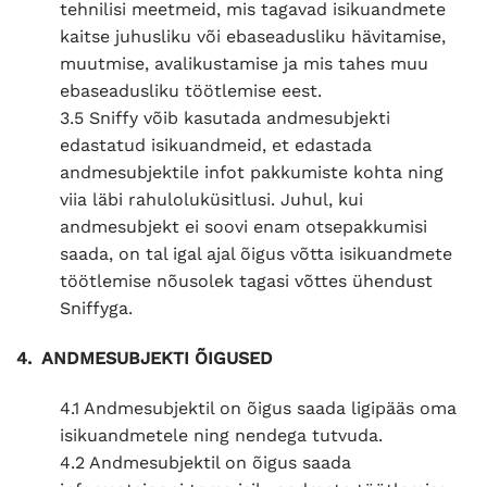
tehnilisi meetmeid, mis tagavad isikuandmete
kaitse juhusliku või ebaseadusliku hävitamise,
muutmise, avalikustamise ja mis tahes muu
ebaseadusliku töötlemise eest.
3.5 Sniffy võib kasutada andmesubjekti
edastatud isikuandmeid, et edastada
andmesubjektile infot pakkumiste kohta ning
viia läbi rahuloluküsitlusi. Juhul, kui
andmesubjekt ei soovi enam otsepakkumisi
saada, on tal igal ajal õigus võtta isikuandmete
töötlemise nõusolek tagasi võttes ühendust
Sniffyga.
4. ANDMESUBJEKTI ÕIGUSED
4.1 Andmesubjektil on õigus saada ligipääs oma
isikuandmetele ning nendega tutvuda.
4.2 Andmesubjektil on õigus saada