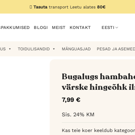
Tasuta
transport Leetu alates
80€
PAKKUMISED
BLOGI
MEIST
KONTAKT
EESTI
US
TOIDULISANDID
MÄNGUASJAD
PESAD JA ASEME
Bugalugs hambaho
värske hingeõhk i
7,99
€
Sis. 24% KM
Kas teie koer keeldub kategoor