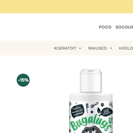
Skip
to
content
POOD
SOODUS
KOERATOIT
MAIUSED
HOOLD
-15%