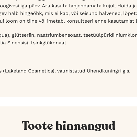
oogivesi iga päev. Ära kasuta lahjendamata kujul. Hoida ja
ugev halb hingeõhk, mis ei kao, või seisund halveneb, lõpe
ui loom on tiine või imetab, konsulteeri enne kasutamist 
qua), glütseriin, naatriumbensoaat, tsetüülpüridiiniumklori
ia Sinensis), tsinkglükonaat.
 (Lakeland Cosmetics), valmistatud Ühendkuningriigis.
Toote hinnangud