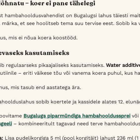
lõhnatu – koer ei pane tähelegi
t hambahooldusvahendist on Bugalugsi lahus täiesti mait
a märka, et see hoolitseb tema suu tervise eest. Sobib ka v
s, mis ei nõua koera koostööd.
evaseks kasutamiseks
ib regulaarseks pikaajaliseks kasutamiseks.
Water additiv
iinile – eriti väikese tõu või vanema koera puhul, kus har
mus, mis tasub end aastatega ära.
oolduslahus sobib koertele ja kassidele alates 12. elunä
soovitame
Bugalugs piparmündiga hambahooldussprei
võ
geeli
– kombineeritult tagavad need terve hambahoolduse 
a:
Lisa pudelikorgiga 5 ml (pool korgitäit) lahust 236 ml (1