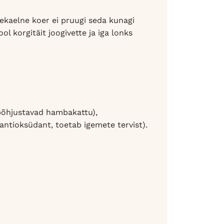
ekaelne koer ei pruugi seda kunagi
ol korgitäit joogivette ja iga lonks
 põhjustavad hambakattu),
(antioksüdant, toetab igemete tervist).