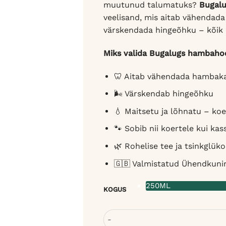
muutunud talumatuks?
Bugal
veelisand, mis aitab vähendad
värskendada hingeõhku – kõik il
Miks valida Bugalugs hambaho
🦷 Aitab vähendada hambaka
🌬️ Värskendab hingeõhku
💧 Maitsetu ja lõhnatu – koe
🐾 Sobib nii koertele kui kas
🌿 Rohelise tee ja tsinkglük
🇬🇧 Valmistatud Ühendkuning
250ML
KOGUS
Bugalugs hambahoolduslahus koert