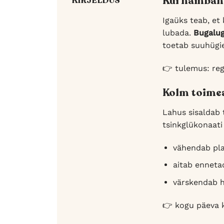
Kui hambaha
KIRJELDUS
Igaüks teab, et
lubada.
Bugalug
toetab suuhügie
👉 tulemus: re
Kolm toimea
Lahus sisaldab 
tsinkglükonaati
vähendab pla
aitab enneta
värskendab h
👉 kogu päeva 