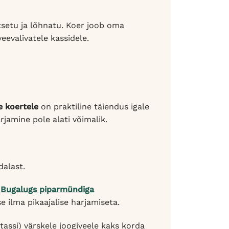
setu ja lõhnatu. Koer joob oma
eevalivatele kassidele.
e koertele
on praktiline täiendus igale
jamine pole alati võimalik.
dalast.
i
Bugalugs piparmündiga
ilma pikaajalise harjamiseta.
 tassi) värskele joogiveele kaks korda