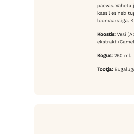
päevas. Vaheta j
kassil esineb t
loomaarstiga. K
Koostis:
Vesi (A
ekstrakt (Camell
Kogus:
250 ml.
Tootja:
Bugalugs