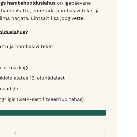
ugs hambahoolduslahus
on igapäevane
a hambakattu, ennetada hambakivi teket ja
ma harjata. Lihtsalt lisa joogivette.
olduslahus?
ttu ja hambakivi teket
r ei märkagi
sidele alates 12. elunädalast
onaadiga
riigis (GMP-sertifitseeritud tehas)
ele - värske hingeõhk ilma harjamiseta kogus