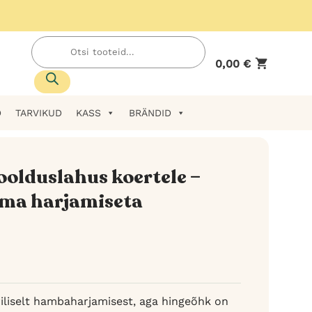
Products
search
0,00
€
D
TARVIKUD
KASS
BRÄNDID
olduslahus koertele –
lma harjamiseta
iliselt hambaharjamisest, aga hingeõhk on