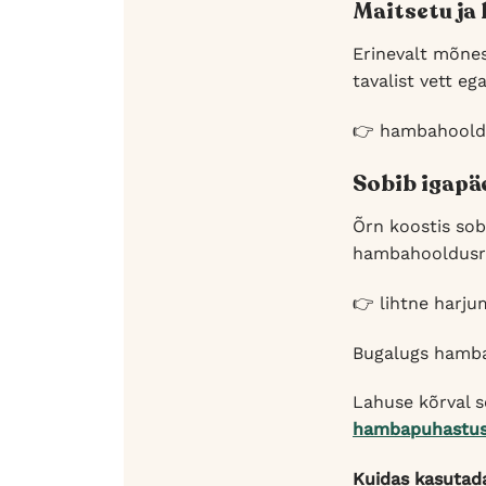
Maitsetu ja 
Erinevalt mõnes
tavalist vett eg
👉 hambahooldu
Sobib igapä
Õrn koostis sob
hambahooldusrut
👉 lihtne harju
Bugalugs hambah
Lahuse kõrval 
hambapuhastus
Kuidas kasutad