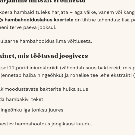
rjamine lihtsalt ei õnnestu
 koera hambaid tuleks harjata – aga väike, vanem või kang
s hambahoolduslahus koertele
on lihtne lahendus: lisa po
eni terve päeva jooksul.
gulaarne hambahooldus ilma võitluseta.
inet, mis töötavad joogivees
tsetüülpüridiiniumkloriidi (vähendab suus baktereid, mis
 (ennetab halba hingeõhku) ja rohelise tee lehe ekstrakti 
kimoodustavate bakterite hulka suus
da hambakivi teket
ingeõhku iga lonksu juures
kestev hambahooldus joogikausi kaudu.