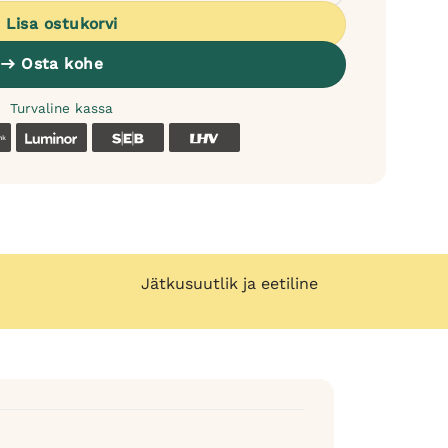
Lisa ostukorvi
Osta kohe
Turvaline kassa
k
Coop
Luminor
SEB
LHV
Jätkusuutlik ja eetiline