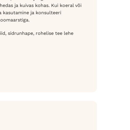
hedas ja kuivas kohas. Kui koeral või
ta kasutamine ja konsulteeri
loomaarstiga.
id, sidrunhape, rohelise tee lehe