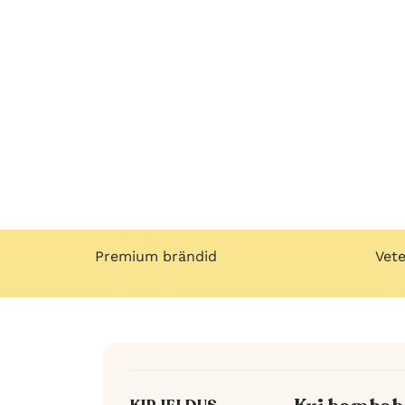
Premium brändid
Vete