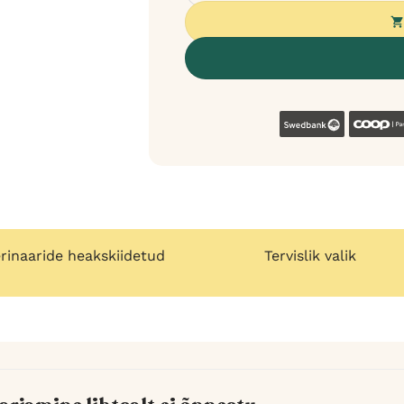
Swedban
rinaaride heakskiidetud
Tervislik valik