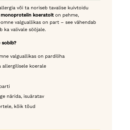
llergia või ta noriseb tavalise kuivtoidu
a monoproteiin koeratoit
on pehme,
 loomne valguallikas on part – see vähendab
 ka valivale sööjale.
e sobib?
mne valguallikas on pardiliha
 allergilisele koerale
parti
ge närida, isuäratav
rtele, kõik tõud