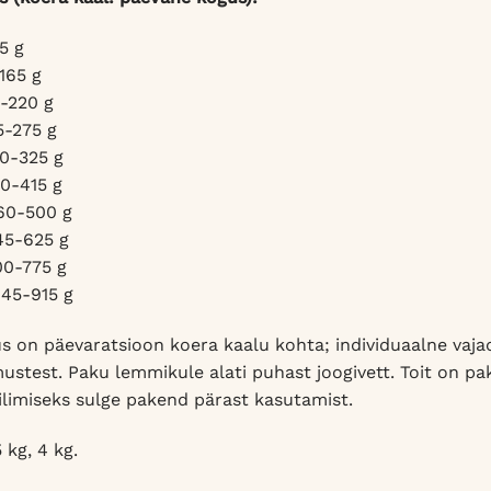
5 g
-165 g
0-220 g
5-275 g
00-325 g
70-415 g
460-500 g
45-625 g
00-775 g
845-915 g
s on päevaratsioon koera kaalu kohta; individuaalne vajad
mustest. Paku lemmikule alati puhast joogivett. Toit on 
limiseks sulge pakend pärast kasutamist.
5 kg, 4 kg.