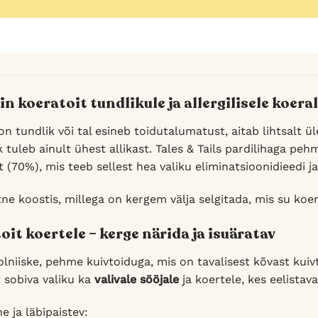
 koeratoit tundlikule ja allergilisele koera
on tundlik või tal esineb toidutalumatust, aitab lihtsalt ü
 tuleb ainult ühest allikast. Tales & Tails pardilihaga pe
t (70%), mis teeb sellest hea valiku eliminatsioonidieedi j
tne koostis, millega on kergem välja selgitada, mis su koer
it koertele – kerge närida ja isuäratav
lniiske, pehme kuivtoiduga, mis on tavalisest kõvast kuiv
t sobiva valiku ka
valivale sööjale
ja koertele, kes eelista
e ja läbipaistev: