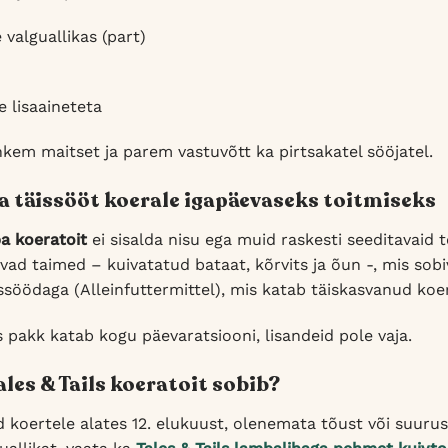
valguallikas (part)
e lisaaineteta
kem maitset ja parem vastuvõtt ka pirtsakatel sööjatel.
ba täissööt koerale igapäevaseks toitmiseks
ba koeratoit
ei sisalda nisu ega muid raskesti seeditavaid te
avad taimed – kuivatatud bataat, kõrvits ja õun -, mis sob
ssöödaga (Alleinfuttermittel), mis katab täiskasvanud koe
 pakk katab kogu päevaratsiooni, lisandeid pole vaja.
Tales & Tails koeratoit sobib?
 koertele alates 12. elukuust, olenemata tõust või suurus