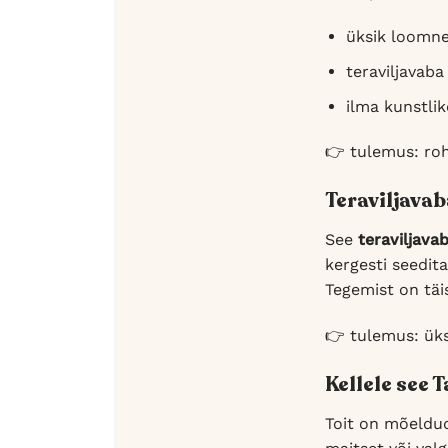
üksik loomne 
teraviljavaba
ilma kunstlik
👉 tulemus: roh
Teraviljava
See
teraviljava
kergesti seedit
Tegemist on täi
👉 tulemus: üks
Kellele see 
Toit on mõeldud