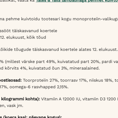
uallikat, vaata ka
Tales & Tails lambalihaga pehmet kuivto
ma pehme kuivtoidu tootesari kogu monoproteiin-valikug
ssööt täiskasvanud koertele
12. elukuust, kõik tõud
kõikide tõugude täiskasvanud koertele alates 12. elukuust.
% (millest värske part 49%, kuivatatud part 20%, pardi v
ud kõrvits 4%, kuivatatud õun 3%, mineraalained.
oostisosad:
Toorproteiin 27%, toorrasv 17%, niiskus 18%, 
,17%, oomega-6 rasvhapped 2,15%.
 kilogrammi kohta):
Vitamiin A 12000 IU, vitamiin D3 1200
een, vask jm.
 (koera kaal: päevane kogus):