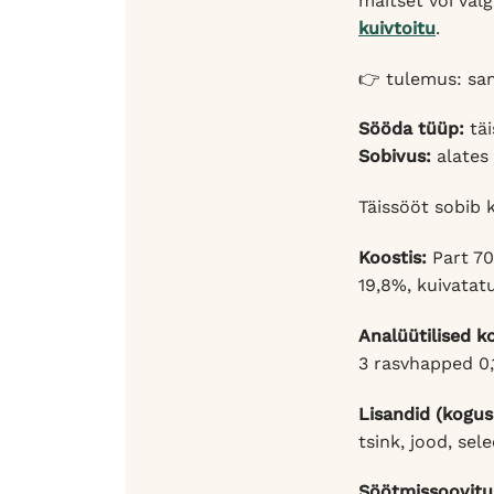
maitset või valg
kuivtoitu
.
👉 tulemus: sa
Sööda tüüp:
täi
Sobivus:
alates 
Täissööt sobib 
Koostis:
Part 70
19,8%, kuivatat
Analüütilised k
3 rasvhapped 0
Lisandid (kogus
tsink, jood, sel
Söötmissoovitus