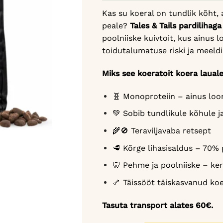
Kas su koeral on tundlik kõht, a
peale?
Tales & Tails pardilihag
poolniiske kuivtoit, kus ainus
toidutalumatuse riski ja meeldib
Miks see koeratoit koera laual
🧬 Monoproteiin – ainus loo
💚 Sobib tundlikule kõhule ja
🌾🚫 Teraviljavaba retsept
🥩 Kõrge lihasisaldus – 70% 
🦷 Pehme ja poolniiske – ker
🦴 Täissööt täiskasvanud koe
Tasuta transport alates 60€.