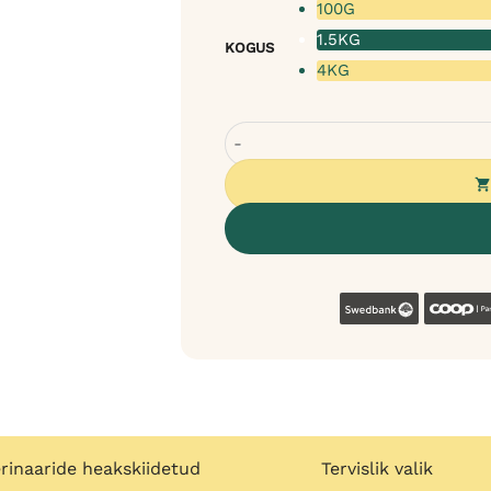
100G
1.5KG
KOGUS
4KG
Tales & Tails koeratoit pardilihag
Swedban
rinaaride heakskiidetud
Tervislik valik