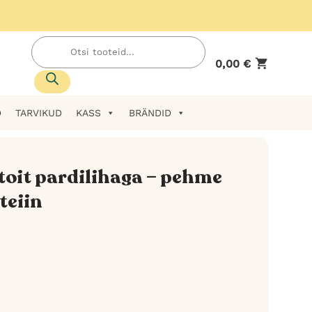
Products
search
0,00
€
D
TARVIKUD
KASS
BRÄNDID
atoit pardilihaga – pehme
teiin
hemik: