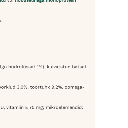
itu
või
hobuselihaga monoproteiin
a.
algu hüdrolüsaat 1%), kuivatatud bataat
toorkiud 3,0%, toortuhk 9,2%, oomega-
 IU, vitamiin E 70 mg; mikroelemendid: