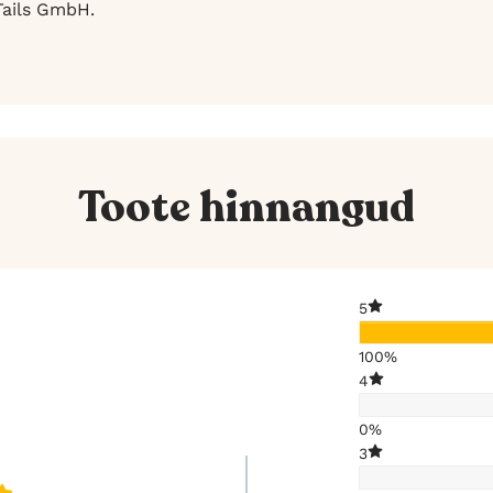
Tails GmbH.
Toote hinnangud
5
100%
4
0%
3