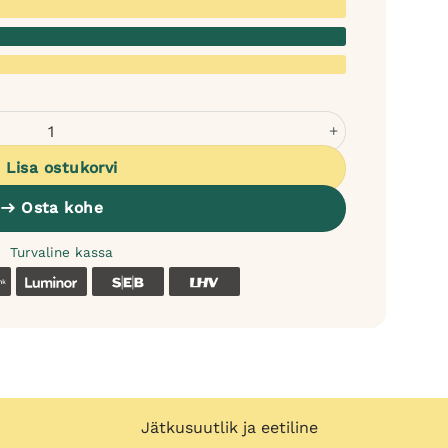
a - pehme kuivtoit, monoproteiin kogus
Lisa ostukorvi
Osta kohe
Turvaline kassa
k
Coop
Luminor
SEB
LHV
Jätkusuutlik ja eetiline