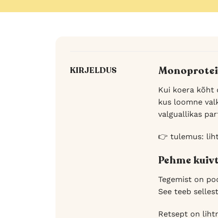
Monoproteiin
KIRJELDUS
Kui koera kõht 
kus loomne valk
valguallikas par
👉 tulemus: lih
Pehme kuivto
Tegemist on poo
See teeb selles
Retsept on lihtn