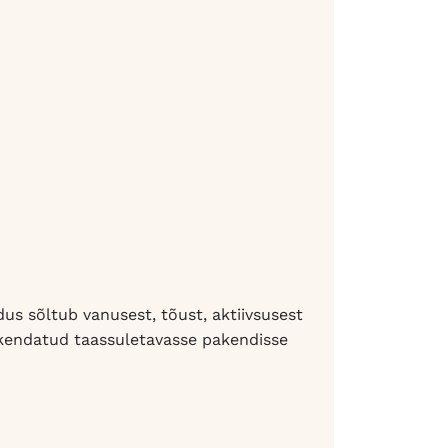
us sõltub vanusest, tõust, aktiivsusest
pakendatud taassuletavasse pakendisse