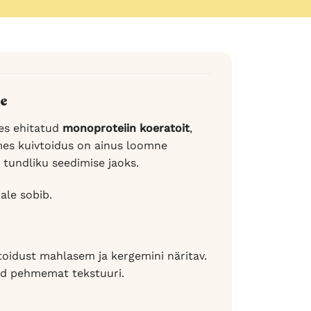
le
les ehitatud
monoproteiin koeratoit
,
hmes kuivtoidus on ainus loomne
a tundliku seedimise jaoks.
ale sobib.
toidust mahlasem ja kergemini näritav.
vad pehmemat tekstuuri.