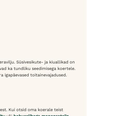
ravilju. Süsivesikute- ja kiuallikad on
ivad ka tundliku seedimisega koertele.
ra igapäevased toitainevajadused.
est. Kui otsid oma koerale teist