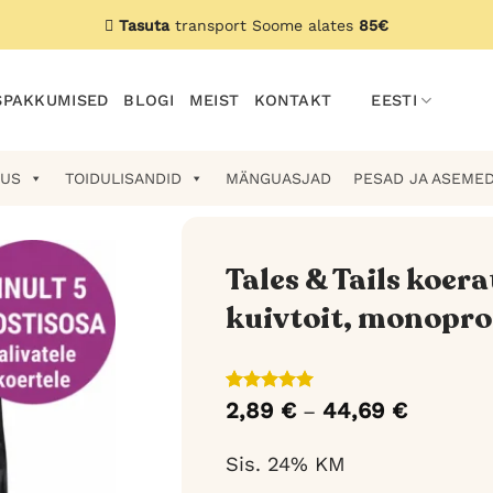
Tasuta
transport Soome alates
85€
PAKKUMISED
BLOGI
MEIST
KONTAKT
EESTI
US
TOIDULISANDID
MÄNGUASJAD
PESAD JA ASEME
Tales & Tails koer
kuivtoit, monopro
Hinnatud
6
2,89
€
44,69
€
Hinnava
–
5
/5
kliendi
2,89 €
hinnangu
kuni
põhjal
Sis. 24% KM
44,69 €