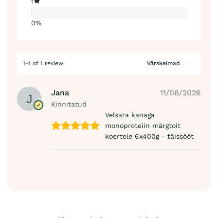
1
0%
1-1 of 1 review
Jana
11/06/2026
Kinnitatud
Velxara kanaga
monoproteiin märgtoit
koertele 6x400g - täissööt