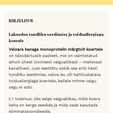
KIRJELDUS
Lahendus tundliku seedimise ja toiduallergiaga
koerale
Velxara kanaga monoproteiin märgtoit koertele
on täisväärtuslik pasteet, mis on valmistatud
ainult ühest loomsest valguallikast – maitsvast
kanalihast. Just seetõttu sobib see eriti hästi
tundliku seedimise, valiva isu või kahtlustatava
toiduallergiaga koertele, kellele mitme valgu
segu ei sobi.
👉 tulemus: üks selge valguallikas, mille koera
keha on kerge seedida ja mida saab kasutada
eliminatsioonidieedis.