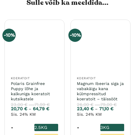
Sulle võib ka meeldida...
-10%
-10%
KOERATOIT
KOERATOIT
Polaris Grainfree
Magnum Ibeeria siga ja
Puppy lõhe ja
vabakäigu kana
kalkuniga koeratoit
külmpressitud
kutsikatele
koeratoit – täissööt
23,00
€
71,99
€
Hinnavahemik:
26,00
€
79,00
€
Hinnava
–
–
23,00 €
26,00 €
20,70
€
64,79
€
Hinnavahemik:
23,40
€
71,10
€
Hinnavahe
–
–
kuni
kuni
20,70 €
23,40 €
Sis. 24% KM
Sis. 24% KM
71,99 €
79,00 €
kuni
kuni
64,79 €
71,10 €
2.5KG
3KG