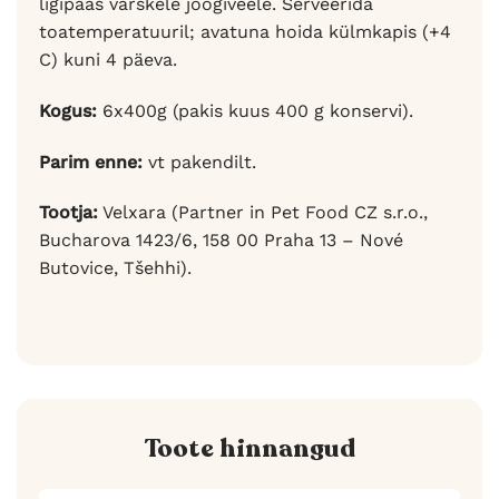
ligipääs värskele joogiveele. Serveerida
toatemperatuuril; avatuna hoida külmkapis (+4
C) kuni 4 päeva.
Kogus:
6x400g (pakis kuus 400 g konservi).
Parim enne:
vt pakendilt.
Tootja:
Velxara (Partner in Pet Food CZ s.r.o.,
Bucharova 1423/6, 158 00 Praha 13 – Nové
Butovice, Tšehhi).
Toote hinnangud