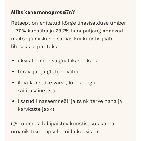
Miks kana monoproteiin?
Retsept on ehitatud kõrge lihasisalduse ümber
– 70% kanaliha ja 28,7% kanapuljong annavad
maitse ja niiskuse, samas kui koostis jääb
lihtsaks ja puhtaks.
üksik loomne valguallikas – kana
teravilja- ja gluteenivaba
ilma kunstlike värv-, lõhna- ega
säilitusaineteta
lisatud linaseemneõli ja tsink terve naha ja
karvkatte jaoks
👉 tulemus: läbipaistev koostis, kus koera
omanik teab täpselt, mida kausis on.