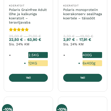
KOERATOIT
KOERATOIT
Polaris Grainfree Adult
Polaris monoproteiin
lõhe ja kalkuniga
koerakonserv sealihaga
koeratoit –
koertele – täissööt
teraviljavaba
Hinnanguga
25,00
€
71,00
€
Hinnavahemik:
3,30
€
19,90
€
Hinnavah
–
–
25,00 €
3,30 €
5
/ 5
22,50
€
63,90
€
Hinnavahemik:
2,97
€
17,91
€
Hinnavahem
–
–
kuni
kuni
22,50 €
2,97 €
Sis. 24% KM
Sis. 24% KM
71,00 €
19,90 €
kuni
kuni
63,90 €
17,91 €
2.5KG
400G
12KG
6x400g
Vali
Vali
Sellel
Sellel
tootel
tootel
on
on
mitu
mitu
varianti.
varianti.
-10%
-10%
Valikuid
Valikuid