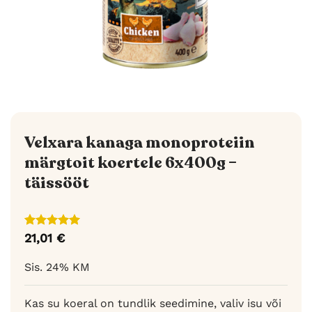
Velxara kanaga monoproteiin
märgtoit koertele 6x400g –
täissööt
Hinnatud
1
21,01
€
5
/5
kliendi
hinnangu
Sis. 24% KM
põhjal
Kas su koeral on tundlik seedimine, valiv isu või