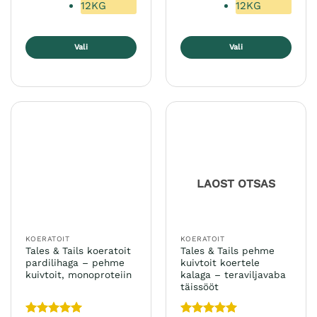
12KG
12KG
Vali
Vali
Sellel
Sellel
tootel
tootel
on
on
mitu
mitu
varianti.
varianti.
Valikuid
Valikuid
saab
saab
teha
teha
LAOST OTSAS
tootelehel.
tootelehel.
KOERATOIT
KOERATOIT
Tales & Tails koeratoit
Tales & Tails pehme
pardilihaga – pehme
kuivtoit koertele
kuivtoit, monoproteiin
kalaga – teraviljavaba
täissööt