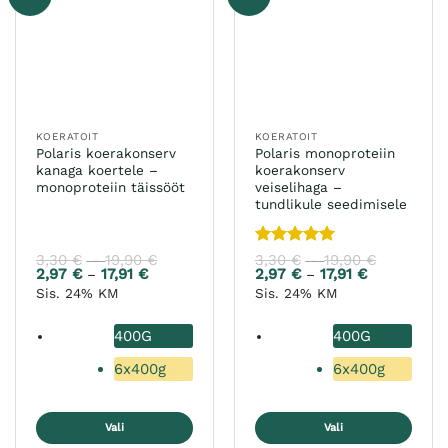
saab
saab
teha
teha
tootelehel.
tootelehel.
KOERATOIT
KOERATOIT
Polaris koerakonserv
Polaris monoproteiin
kanaga koertele –
koerakonserv
monoproteiin täissööt
veiselihaga –
tundlikule seedimisele
Hinnanguga
3,30
€
19,90
€
Hinnavahemik:
3,30
€
19,90
€
Hinnavah
–
–
3,30 €
3,30 €
5
/ 5
2,97
€
17,91
€
Hinnavahemik:
2,97
€
17,91
€
Hinnavahem
–
–
kuni
kuni
2,97 €
2,97 €
Sis. 24% KM
Sis. 24% KM
19,90 €
19,90 €
kuni
kuni
17,91 €
17,91 €
400G
400G
6x400g
6x400g
Vali
Vali