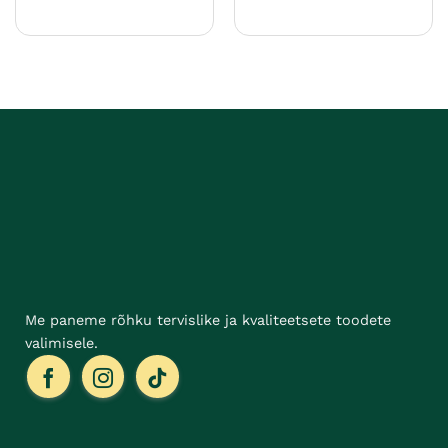
Sellel
Sellel
tootel
tootel
on
on
mitu
mitu
varianti.
varianti.
Valikuid
Valikuid
saab
saab
teha
teha
tootelehel.
tootelehel.
Me paneme rõhku tervislike ja kvaliteetsete toodete
valimisele.