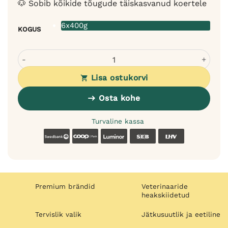
🐶 Sobib kõikide tõugude täiskasvanud koertele
6x400g
KOGUS
Velxara kanaga monoproteiin märgtoit koertele 6x400g - 
Lisa ostukorvi
Osta kohe
Turvaline kassa
Swedbank
Coop
Luminor
SEB
LHV
Premium brändid
Veterinaaride
heakskiidetud
Tervislik valik
Jätkusuutlik ja eetiline