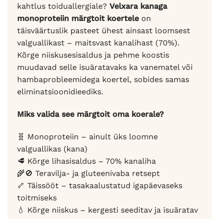
kahtlus toiduallergiale?
Velxara kanaga
monoproteiin märgtoit koertele
on
täisväärtuslik pasteet ühest ainsast loomsest
valguallikast – maitsvast kanalihast (70%).
Kõrge niiskusesisaldus ja pehme koostis
muudavad selle isuäratavaks ka vanematel või
hambaprobleemidega koertel, sobides samas
eliminatsioonidieediks.
Miks valida see märgtoit oma koerale?
🧬 Monoproteiin – ainult üks loomne
valguallikas (kana)
🥩 Kõrge lihasisaldus – 70% kanaliha
🌾🚫 Teravilja- ja gluteenivaba retsept
🦴 Täissööt – tasakaalustatud igapäevaseks
toitmiseks
💧 Kõrge niiskus – kergesti seeditav ja isuäratav