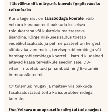
Täisväärtuslik märgtoit koerale igapäevaseks
toitmiseks
Kuna tegemist on
täissöödaga koerale
, võib
Velxara kanapasteeti pakkuda iseseisva
toidukorrana või kuivtoidu maitsestava
lisandina. Kõrge niiskusesisaldus toetab
vedelikutasakaalu ja pehme pasteet on kergesti
söödav ka vanematel, terviseprobleemidega või
hambaprobleemidega koertel. Lisatud kiudained
aitavad kaasa tervislikule seedimisele, D3-
vitamiin toetab luid ja hambaid ning E-vitamiin
immuunsüsteemi.
👉 tulemus: mugav ja maitsev viis pakkuda
tasakaalustatud toitu ka isuprobleemidega
koerale.
Osa Velxara monoproteiin märgtoitude sarjast