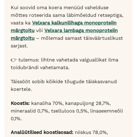
Kui soovid oma koera menüüd vahelduse
mõttes roteerida sama läbimõeldud retseptiga,
vaata ka
Velxara kalkunilihaga monoproteiin
märgtoitu
või
Velxara lambaga monoproteiin
märgtoitu
– mõlemad samast täisväärtuslikust
sarjast.
👉 tulemus: lihtne vahetada valguallikat ilma
toidubrändi vahetamata.
Täissööt sobib kõikide tõugude täiskasvanud
koertele.
Koostis:
kanaliha 70%, kanapuljong 28,7%,
mineraalid 0,7%, tselluloos 0,5%, linaseemneõli
0,1%.
Analüütilised koostisosad:
niiskus 78,0%,