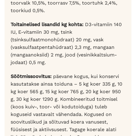
toorvalk 10,5%, toorrasv 7,5%, toortuhk 2,4%,
toorkiud 0,5%.
Toitainelised lisandid kg kohta:
D3-vitamiin 140
IU, E-vitamiin 30 mg, tsink
(tsinksulfaatmonohüdraat) 20 mg, vask
(vasksulfaatpentahüdraat) 2,3 mg, mangaan
(mangaanoksiid) 2 mg, jood (vesinikkaltsium-
jodaat) 0,5 mg.
Söötmissoovitus:
päevane kogus, kui konservi
kasutatakse ainsa toiduna – 5 kg koer 335 g, 10
kg koer 565 g, 15 kg koer 765 g, 20 kg koer 950
g, 30 kg koer 1290 g. Kombineeritud toitmisel
(koos kuiv-, toor- või kodutoiduga) tuleb
koguseid vastavalt vähendada. Kogused on
soovituslikud ja sõltuvad koera vanusest,
füüsisest ja aktiivsusest. Tagage koerale alati