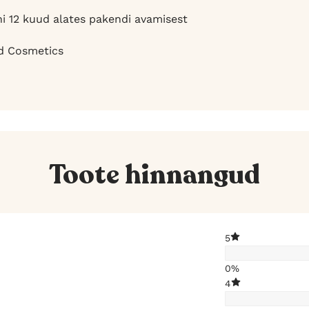
i 12 kuud alates pakendi avamisest
d Cosmetics
Toote hinnangud
5
0%
4