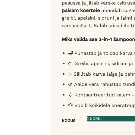
pesusse ja jätab värske tsitru
palsam koertele
ühendab sügavp
greibi, apelsini, sidruni ja lai
samaaegselt. Sobib kõikidele tõ
Miks valida see 2-in-1 šampoo
🛁 Puhastab ja toidab karva
🍊 Greibi, apelsini, sidruni j
✨ Säilitab karva läige ja pe
🌿 Aaloe vera rahustab tund
💧 Kontsentreeritud valem 
🐶 Sobib kõikidele koeratõug
250ML
KOGUS