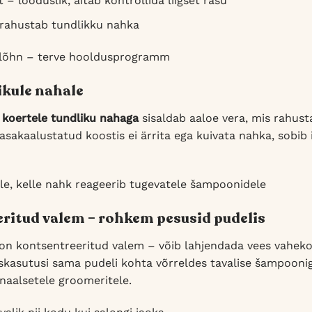
t – looduslik, aitab kontrollida liigset rasu
 rahustab tundlikku nahka
t lõhn – terve hooldusprogramm
ikule nahale
 koertele tundliku nahaga
sisaldab aaloe vera, mis rahust
tasakaalustatud koostis ei ärrita ega kuivata nahka, sobi
le, kelle nahk reageerib tugevatele šampoonidele
ritud valem – rohkem pesusid pudelis
on kontsentreeritud valem – võib lahjendada vees vaheko
asutusi sama pudeli kohta võrreldes tavalise šampooniga.
onaalsetele groomeritele.