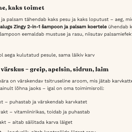
e, kaks toimet
ja palsam tähendab kaks pesu ja kaks loputust – aeg, mi
alugs Zingy 2-in-1 šampoon ja palsam koertele
ühendab ka
ampoon eemaldab mustuse ja rasu, niisutav palsamiefekt j
l aega kulutatud pesule, sama läikiv karv
 värskus – greip, apelsin, sidrun, laim
pära on värskendav tsitruseline aroom, mis jätab karvkatte
 ainult lõhna jaoks – igal on oma toimimisroll:
akt – puhastab ja värskendab karvkatet
rakt – vitamiinirikas, toidab ja puhastab
akt – aitab säilitada karva läiget