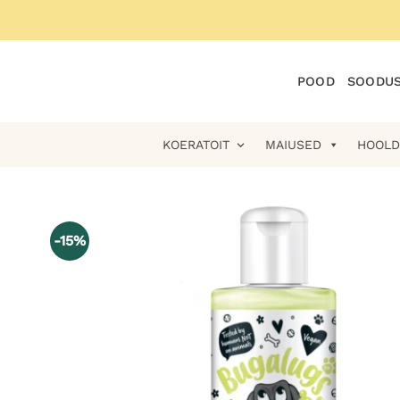
Skip
to
content
POOD
SOODUS
KOERATOIT
MAIUSED
HOOLD
-15%