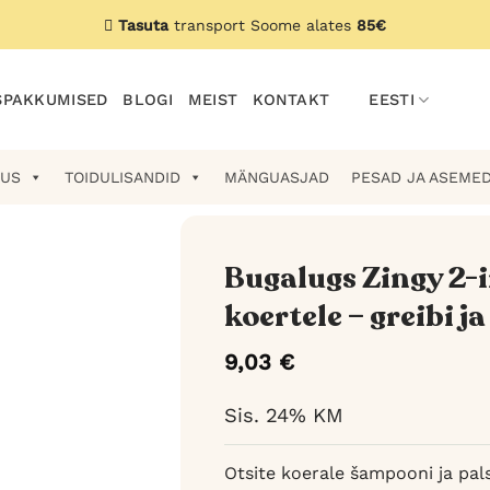
Tasuta
transport Soome alates
85€
PAKKUMISED
BLOGI
MEIST
KONTAKT
EESTI
US
TOIDULISANDID
MÄNGUASJAD
PESAD JA ASEME
Bugalugs Zingy 2-
koertele – greibi ja
9,03
€
Sis. 24% KM
Otsite koerale šampooni ja pa