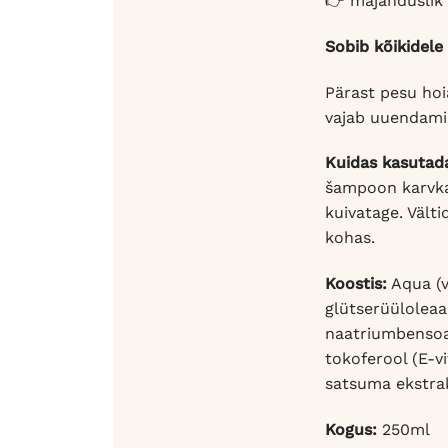
👉 majanduslik v
Sobib kõikidele
Pärast pesu hoi
vajab uuendami
Kuidas kasutad
šampoon karvkat
kuivatage. Vält
kohas.
Koostis:
Aqua (v
glütserüüloleaa
naatriumbensoaa
tokoferool (E-vi
satsuma ekstrak
Kogus:
250ml