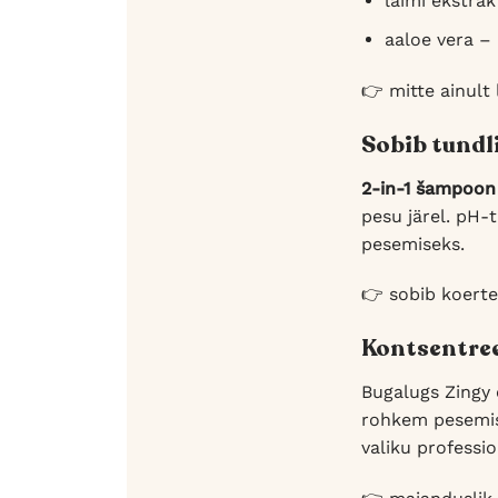
laimi ekstrak
aaloe vera –
👉 mitte ainul
Sobib tundl
2-in-1 šampoon
pesu järel. pH-
pesemiseks.
👉 sobib koerte
Kontsentree
Bugalugs Zingy 
rohkem pesemisk
valiku professi