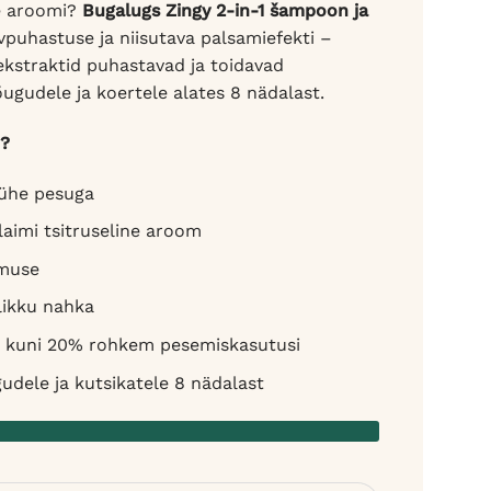
se aroomi?
Bugalugs Zingy 2-in-1 šampoon ja
uhastuse ja niisutava palsamiefekti –
mi ekstraktid puhastavad ja toidavad
ugudele ja koertele alates 8 nädalast.
n?
 ühe pesuga
a laimi tsitruseline aroom
hmuse
likku nahka
– kuni 20% rohkem pesemiskasutusi
udele ja kutsikatele 8 nädalast