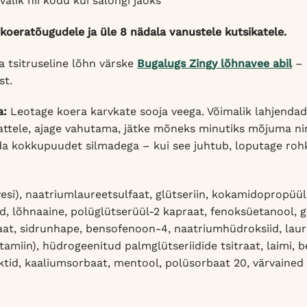
alik nii kodu kui salongi jaoks
 koeratõugudele ja üle 8 nädala vanustele kutsikatele.
a tsitruseline lõhn värske
Bugalugs Zingy lõhnavee abil
– 
st.
a:
Leotage koera karvkate sooja veega. Võimalik lahjendad
tele, ajage vahutama, jätke mõneks minutiks mõjuma ning
ida kokkupuudet silmadega – kui see juhtub, loputage roh
esi), naatriumlaureetsulfaat, glütseriin, kokamidopropüülb
d, lõhnaaine, polüglütserüül-2 kapraat, fenoksüetanool, g
t, sidrunhape, bensofenoon-4, naatriumhüdroksiid, laur
tamiin), hüdrogeenitud palmglütseriidide tsitraat, laimi, be
tid, kaaliumsorbaat, mentool, polüsorbaat 20, värvained 