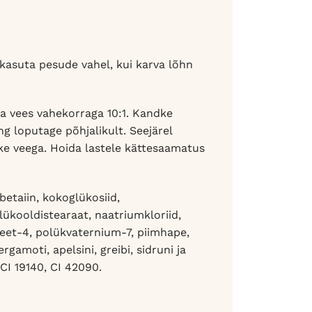
kasuta pesude vahel, kui karva lõhn
a vees vahekorraga 10:1. Kandke
 loputage põhjalikult. Seejärel
ke veega. Hoida lastele kättesaamatus
etaiin, kokoglükosiid,
lükooldistearaat, naatriumkloriid,
eet-4, polükvaternium-7, piimhape,
rgamoti, apelsini, greibi, sidruni ja
CI 19140, CI 42090.