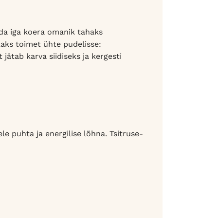
da iga koera omanik tahaks
ks toimet ühte pudelisse:
ätab karva siidiseks ja kergesti
le puhta ja energilise lõhna. Tsitruse-