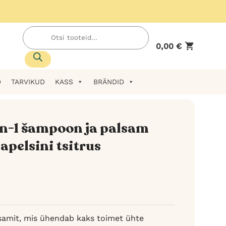
Products
search
0,00
€
D
TARVIKUD
KASS
BRÄNDID
in-1 šampoon ja palsam
 apelsini tsitrus
lsamit, mis ühendab kaks toimet ühte