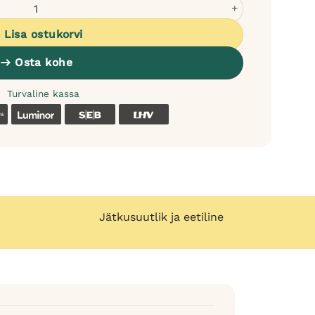
alsam koertele - greibi ja apelsini tsitrus kogus
Lisa ostukorvi
Osta kohe
Turvaline kassa
k
Coop
Luminor
SEB
LHV
Jätkusuutlik ja eetiline