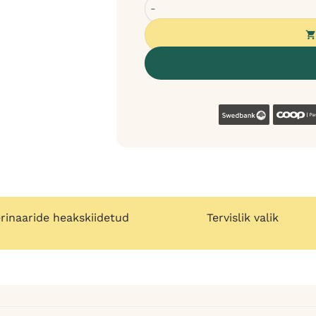
Bugalugs Zingy 2-in-1 šampoon ja p
Swedban
rinaaride heakskiidetud
Tervislik valik