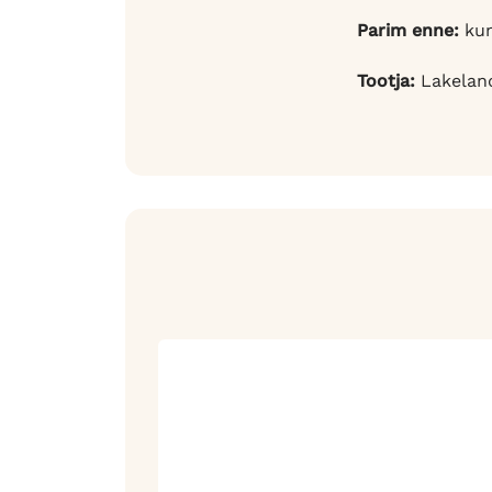
Parim enne:
kun
Tootja:
Lakelan