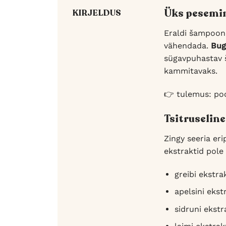
Üks pesemin
KIRJELDUS
Eraldi šampoon 
vähendada.
Bug
sügavpuhastav š
kammitavaks.
👉 tulemus: poo
Tsitruseline
Zingy seeria eri
ekstraktid pole
greibi ekstr
apelsini ekst
sidruni ekstr