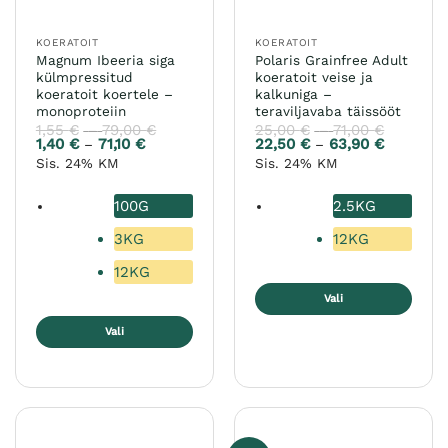
KOERATOIT
KOERATOIT
Magnum Ibeeria siga
Polaris Grainfree Adult
külmpressitud
koeratoit veise ja
koeratoit koertele –
kalkuniga –
monoproteiin
teraviljavaba täissööt
1,55
€
79,00
€
Hinnavahemik:
25,00
€
71,00
€
Hinnava
–
–
1,55 €
25,00 €
1,40
€
71,10
€
Hinnavahemik:
22,50
€
63,90
€
Hinnavah
–
–
kuni
kuni
1,40 €
22,50 €
Sis. 24% KM
Sis. 24% KM
79,00 €
71,00 €
kuni
kuni
71,10 €
63,90 €
100G
2.5KG
3KG
12KG
12KG
Vali
Sellel
Vali
tootel
Sellel
on
tootel
mitu
on
varianti.
mitu
Valikuid
varianti.