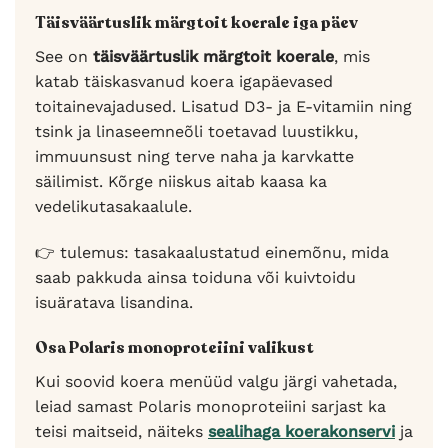
Täisväärtuslik märgtoit koerale iga päev
See on
täisväärtuslik märgtoit koerale
, mis
katab täiskasvanud koera igapäevased
toitainevajadused. Lisatud D3- ja E-vitamiin ning
tsink ja linaseemneõli toetavad luustikku,
immuunsust ning terve naha ja karvkatte
säilimist. Kõrge niiskus aitab kaasa ka
vedelikutasakaalule.
👉 tulemus: tasakaalustatud einemõnu, mida
saab pakkuda ainsa toiduna või kuivtoidu
isuäratava lisandina.
Osa Polaris monoproteiini valikust
Kui soovid koera menüüd valgu järgi vahetada,
leiad samast Polaris monoproteiini sarjast ka
teisi maitseid, näiteks
sealihaga koerakonservi
ja