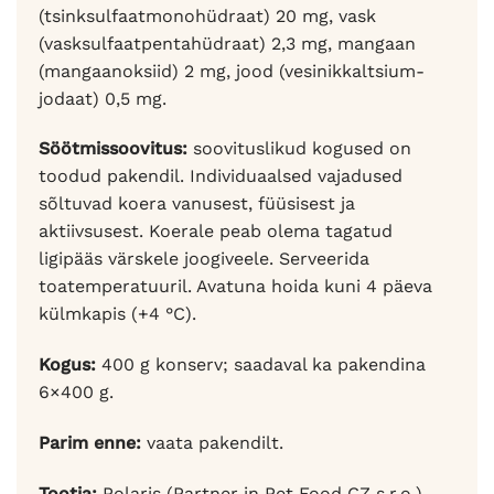
(tsinksulfaatmonohüdraat) 20 mg, vask
(vasksulfaatpentahüdraat) 2,3 mg, mangaan
(mangaanoksiid) 2 mg, jood (vesinikkaltsium-
jodaat) 0,5 mg.
Söötmissoovitus:
soovituslikud kogused on
toodud pakendil. Individuaalsed vajadused
sõltuvad koera vanusest, füüsisest ja
aktiivsusest. Koerale peab olema tagatud
ligipääs värskele joogiveele. Serveerida
toatemperatuuril. Avatuna hoida kuni 4 päeva
külmkapis (+4 °C).
Kogus:
400 g konserv; saadaval ka pakendina
6×400 g.
Parim enne:
vaata pakendilt.
Tootja:
Polaris (Partner in Pet Food CZ s.r.o.).