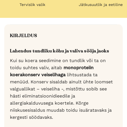
Tervislik valik
Jätkusuutlik ja eetiline
KIRJELDUS
Lahendus tundliku kõhu ja valiva sööja jaoks
Kui su koera seedimine on tundlik või ta on
toidu suhtes valiv, aitab
monoproteiin
koerakonserv veiselihaga
lihtsustada ta
menüüd. Konserv sisaldab ainult ühte loomset
valguallikat – veiseliha -, mistõttu sobib see
hästi eliminatsioonidieedile ja
allergiakalduvusega koertele. Kõrge
niiskusesisaldus muudab toidu isuäratavaks ja
kergesti söödavaks.