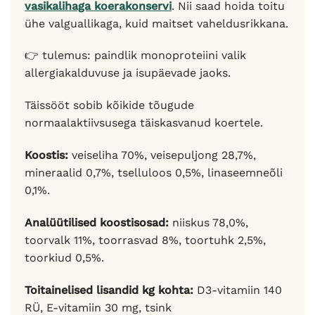
vasikalihaga koerakonservi
. Nii saad hoida toitu
ühe valguallikaga, kuid maitset vaheldusrikkana.
👉 tulemus: paindlik monoproteiini valik
allergiakalduvuse ja isupäevade jaoks.
Täissööt sobib kõikide tõugude
normaalaktiivsusega täiskasvanud koertele.
Koostis:
veiseliha 70%, veisepuljong 28,7%,
mineraalid 0,7%, tselluloos 0,5%, linaseemneõli
0,1%.
Analüütilised koostisosad:
niiskus 78,0%,
toorvalk 11%, toorrasvad 8%, toortuhk 2,5%,
toorkiud 0,5%.
Toitainelised lisandid kg kohta:
D3-vitamiin 140
RÜ, E-vitamiin 30 mg, tsink