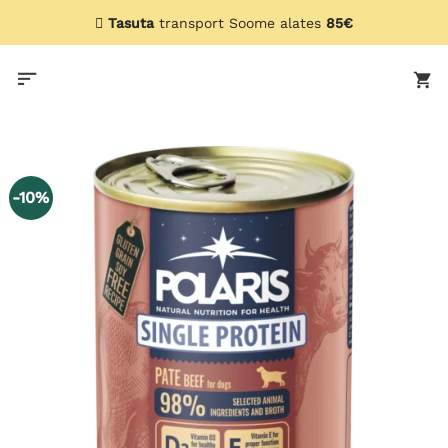
Skip
Tasuta
transport Soome alates
85€
to
content
-10%