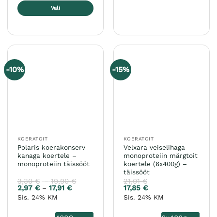
Sellel
Vali
tootel
Sellel
on
tootel
mitu
on
varianti.
mitu
Valikuid
varianti.
saab
-10%
-15%
Valikuid
teha
saab
tootelehel.
teha
tootelehel.
KOERATOIT
KOERATOIT
Polaris koerakonserv
Velxara veiselihaga
kanaga koertele –
monoproteiin märgtoit
monoproteiin täissööt
koertele (6x400g) –
täissööt
3,30
€
19,90
€
Hinnavahemik:
21,01
€
–
3,30 €
2,97
€
17,91
€
Hinnavahemik:
17,85
€
–
kuni
2,97 €
Sis. 24% KM
Sis. 24% KM
19,90 €
kuni
17,91 €