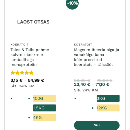
saab
-10%
Valikuid
teha
saab
tootelehel.
teha
LAOST OTSAS
tootelehel.
KOERATOIT
KOERATOIT
Tales & Tails pehme
Magnum Ibeeria siga ja
kuivtoit koertele
vabakäigu kana
lambalihaga –
külmpressitud
monoproteiin
koeratoit – täissööt
Hinnanguga
3,15
€
54,99
€
Hinnavahemik:
26,00
€
79,00
€
Hinnava
–
–
3,15 €
26,00 €
5
/ 5
23,40
€
71,10
€
Hinnavahe
–
Sis. 24% KM
kuni
kuni
23,40 €
Sis. 24% KM
54,99 €
79,00 €
kuni
71,10 €
100G
3KG
1.5KG
12KG
4KG
Vali