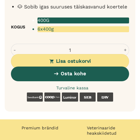
🐶 Sobib igas suuruses täiskasvanud koertele
400G
KOGUS
6x400g
Polaris monoproteiin koerakonserv veiselihaga - tundliku
Lisa ostukorvi
Osta kohe
Turvaline kassa
Swedbank
Coop
Luminor
SEB
LHV
Premium brändid
Veterinaaride
heakskiidetud