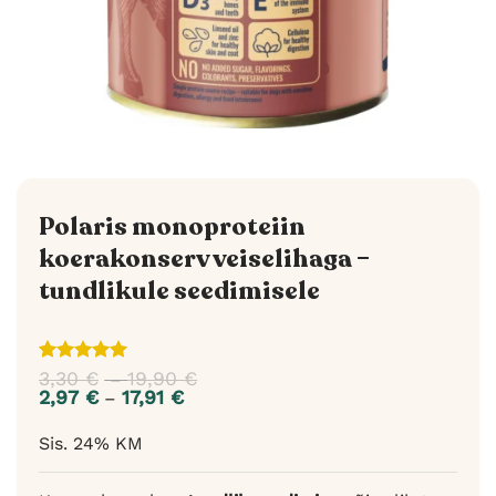
Polaris monoproteiin
koerakonserv veiselihaga –
tundlikule seedimisele
Hinnatud
1
3,30
€
19,90
€
Hinnavahemik:
–
5
/5
kliendi
3,30 €
2,97
€
17,91
€
Hinnavahemik:
–
hinnangu
kuni
2,97 €
põhjal
19,90 €
kuni
Sis. 24% KM
17,91 €