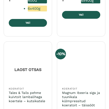
400G
6x400g
6x400g
Vali
Sellel
Vali
tootel
Sellel
on
tootel
mitu
on
varianti.
mitu
Valikuid
varianti.
saab
-10%
Valikuid
teha
saab
tootelehel.
teha
LAOST OTSAS
tootelehel.
KOERATOIT
KOERATOIT
Tales & Tails pehme
Magnum Ibeeria siga ja
kuivtoit lambalihaga
tuunikala
koertele – kutsikatele
külmpressitud
koeratoit – täissööt