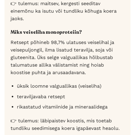
👉 tulemus: maitsev, kergesti seeditav
einemõnu ka isutu või tundliku kõhuga koera
jaoks.
Miks veiseliha monoproteiin?
Retsept põhineb 98,7% ulatuses veiselihal ja
veisepuljongil, ilma lisatud teravilja, soja või
gluteenita. Üks selge valguallikas hõlbustab
talumatuse allika välistamist ning hoiab
koostise puhta ja arusaadavana.
üksik loomne valguallikas (veiseliha)
teraviljavaba retsept
rikastatud vitamiinide ja mineraalidega
👉 tulemus: läbipaistev koostis, mis toetab
tundliku seedimisega koera igapäevast heaolu.