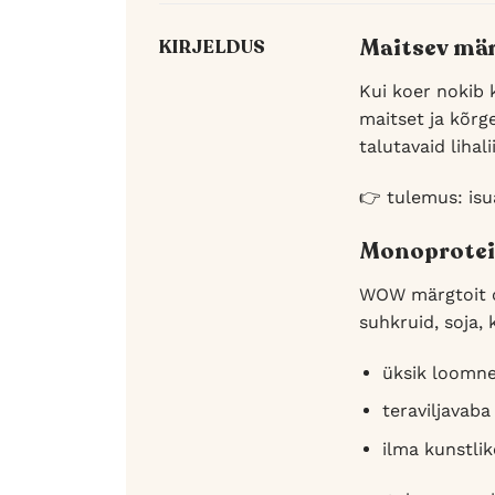
Maitsev märg
KIRJELDUS
Kui koer nokib 
maitset ja kõrg
talutavaid liha
👉 tulemus: isuä
Monoproteii
WOW märgtoit on 
suhkruid, soja,
üksik loomne 
teraviljavaba
ilma kunstlik