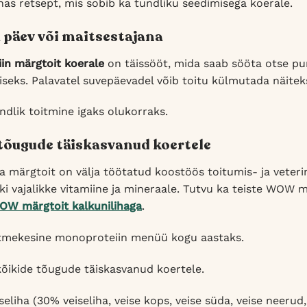
as retsept, mis sobib ka tundliku seedimisega koerale.
a päev või maitsestajana
in märgtoit koerale
on täissööt, mida saab sööta otse pur
iseks. Palavatel suvepäevadel võib toitu külmutada näitek
ndlik toitmine igaks olukorraks.
 tõugude täiskasvanud koertele
 märgtoit on välja töötatud koostöös toitumis- ja veteri
ki vajalikke vitamiine ja mineraale. Tutvu ka teiste WOW
OW märgtoit kalkunilihaga
.
tmekesine monoproteiin menüü kogu aastaks.
kõikide tõugude täiskasvanud koertele.
eliha (30% veiseliha, veise kops, veise süda, veise neerud,