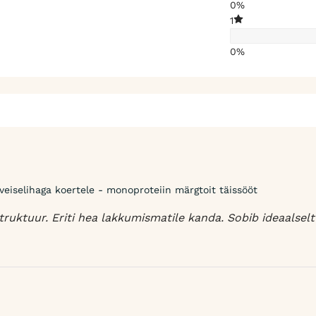
0%
1
0%
eiselihaga koertele - monoproteiin märgtoit täissööt
uktuur. Eriti hea lakkumismatile kanda. Sobib ideaalselt 