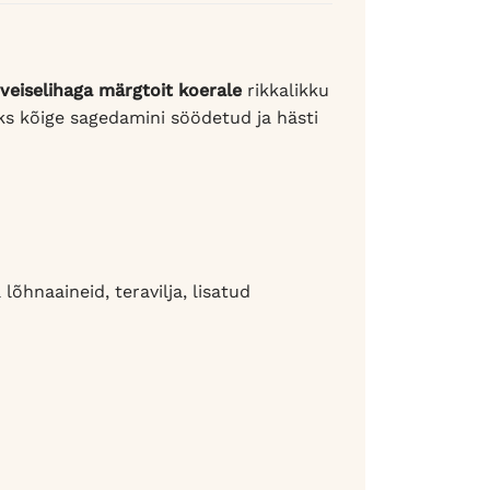
eiselihaga märgtoit koerale
rikkalikku
üks kõige sagedamini söödetud ja hästi
lõhnaaineid, teravilja, lisatud