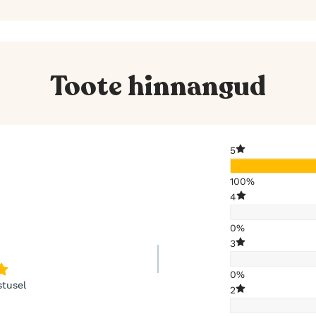
Toote hinnangud
5
100%
4
0%
3
0%
stusel
2