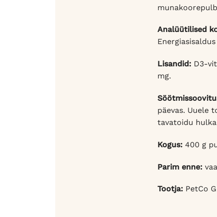
munakoorepulber
Analüütilised k
Energiasisaldus 
Lisandid:
D3-vit
mg.
Söötmissoovitu
päevas. Uuele t
tavatoidu hulka
Kogus:
400 g pu
Parim enne:
vaa
Tootja:
PetCo 