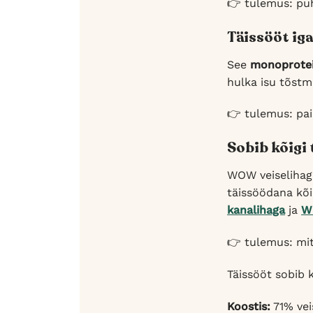
👉 tulemus: puh
Täissööt ig
See
monoprotei
hulka isu tõstm
👉 tulemus: pai
Sobib kõigi
WOW veiselihaga
täissöödana kõi
kanalihaga
ja
W
👉 tulemus: mi
Täissööt sobib 
Koostis:
71% veis