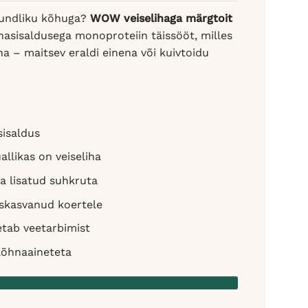
 tundliku kõhuga?
WOW veiselihaga märgtoit
ihasisaldusega monoproteiin täissööt, milles
ha – maitsev eraldi einena või kuivtoidu
sisaldus
allikas on veiseliha
 ja lisatud suhkruta
iskasvanud koertele
etab veetarbimist
 lõhnaaineteta