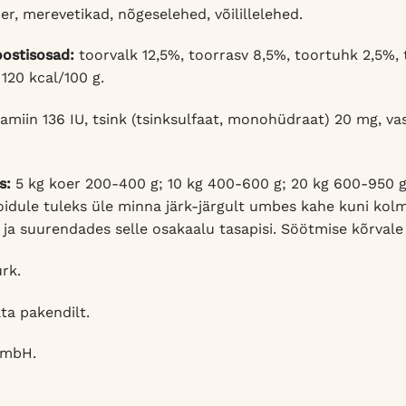
, merevetikad, nõgeselehed, võilillelehed.
oostisosad:
toorvalk 12,5%, toorrasv 8,5%, toortuhk 2,5%, 
120 kcal/100 g.
amiin 136 IU, tsink (tsinksulfaat, monohüdraat) 20 mg, vas
s:
5 kg koer 200-400 g; 10 kg 400-600 g; 20 kg 600-950 g
oidule tuleks üle minna järk-järgult umbes kahe kuni kolm
 ja suurendades selle osakaalu tasapisi. Söötmise kõrvale 
rk.
ta pakendilt.
GmbH.