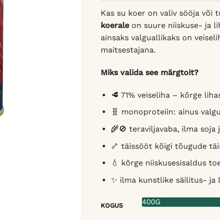
Kas su koer on valiv sööja või
koerale
on suure niiskuse- ja l
ainsaks valguallikaks on veiseli
maitsestajana.
Miks valida see märgtoit?
🥩 71% veiseliha – kõrge liha
🧬 monoproteiin: ainus valgu
🌾🚫 teraviljavaba, ilma soja
🦴 täissööt kõigi tõugude tä
💧 kõrge niiskusesisaldus to
✨ ilma kunstlike säilitus- ja
400G
KOGUS