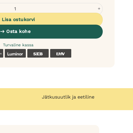
le - monoproteiin märgtoit täissööt kogus
Lisa ostukorvi
Osta kohe
Turvaline kassa
k
Coop
Luminor
SEB
LHV
Jätkusuutlik ja eetiline