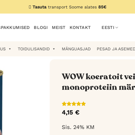
Tasuta
transport Soome alates
85€
PAKKUMISED
BLOGI
MEIST
KONTAKT
EESTI
US
TOIDULISANDID
MÄNGUASJAD
PESAD JA ASEME
WOW koeratoit vei
monoproteiin märg
Hinnatud
1
4,15
€
5
/5
kliendi
hinnangu
põhjal
Sis. 24% KM