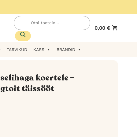
Products
search
0,00
€
D
TARVIKUD
KASS
BRÄNDID
selihaga koertele –
toit täissööt