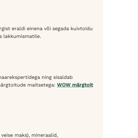
gist eraldi einena või segada kuivtoidu
s lakkumismatile.
naarekspertidega ning sisaldab
 märgtoitude maitsetega:
WOW märgtoit
 veise maks), mineraalid,