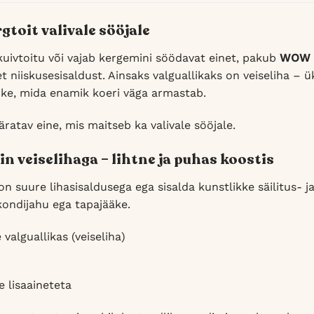
toit valivale sööjale
kuivtoitu või vajab kergemini söödavat einet, pakub
WOW v
et niiskusesisaldust. Ainsaks valguallikaks on veiseliha – 
liike, mida enamik koeri väga armastab.
ratav eine, mis maitseb ka valivale sööjale.
n veiselihaga – lihtne ja puhas koostis
suure lihasisaldusega ega sisalda kunstlikke säilitus- ja 
 kondijahu ega tapajääke.
valguallikas (veiseliha)
e lisaaineteta