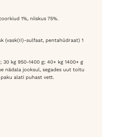
toorkiud 1%, niiskus 75%.
k (vask(II)-sulfaat, pentahüdraat) 1
; 30 kg 950-1400 g; 40+ kg 1400+ g
e nädala jooksul, segades uut toitu
paku alati puhast vett.