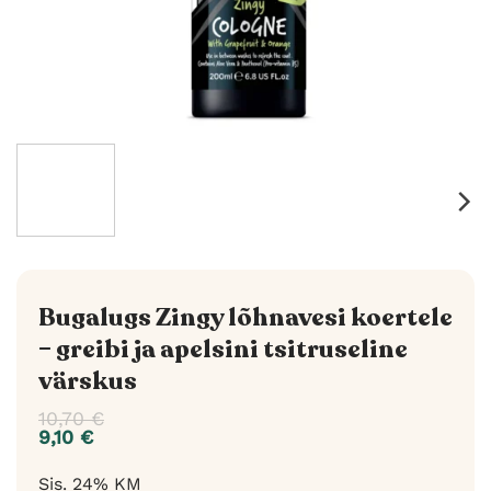
Bugalugs Zingy lõhnavesi koertele
– greibi ja apelsini tsitruseline
värskus
10,70
€
9,10
€
Sis. 24% KM