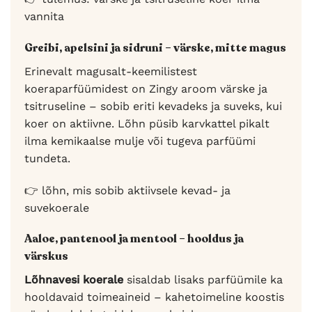
vannita
Greibi, apelsini ja sidruni – värske, mitte magus
Erinevalt magusalt-keemilistest
koeraparfüümidest on Zingy aroom värske ja
tsitruseline – sobib eriti kevadeks ja suveks, kui
koer on aktiivne. Lõhn püsib karvkattel pikalt
ilma kemikaalse mulje või tugeva parfüümi
tundeta.
👉 lõhn, mis sobib aktiivsele kevad- ja
suvekoerale
Aaloe, pantenool ja mentool – hooldus ja
värskus
Lõhnavesi koerale
sisaldab lisaks parfüümile ka
hooldavaid toimeaineid – kahetoimeline koostis