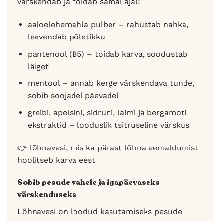
värskendab ja toidab samal ajal:
aaloelehemahla pulber – rahustab nahka,
leevendab põletikku
pantenool (B5) – toidab karva, soodustab
läiget
mentool – annab kerge värskendava tunde,
sobib soojadel päevadel
greibi, apelsini, sidruni, laimi ja bergamoti
ekstraktid – looduslik tsitruseline värskus
👉 lõhnavesi, mis ka pärast lõhna eemaldumist
hoolitseb karva eest
Sobib pesude vahele ja igapäevaseks
värskenduseks
Lõhnavesi on loodud kasutamiseks pesude