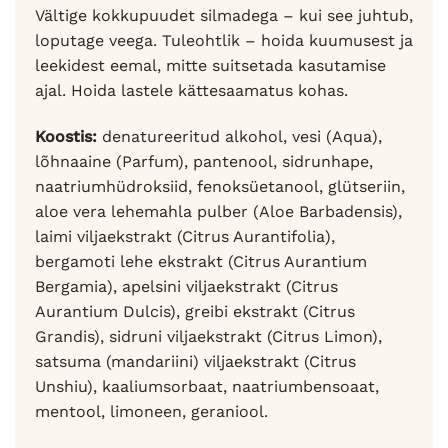
Vältige kokkupuudet silmadega – kui see juhtub,
loputage veega. Tuleohtlik – hoida kuumusest ja
leekidest eemal, mitte suitsetada kasutamise
ajal. Hoida lastele kättesaamatus kohas.
Koostis:
denatureeritud alkohol, vesi (Aqua),
lõhnaaine (Parfum), pantenool, sidrunhape,
naatriumhüdroksiid, fenoksüetanool, glütseriin,
aloe vera lehemahla pulber (Aloe Barbadensis),
laimi viljaekstrakt (Citrus Aurantifolia),
bergamoti lehe ekstrakt (Citrus Aurantium
Bergamia), apelsini viljaekstrakt (Citrus
Aurantium Dulcis), greibi ekstrakt (Citrus
Grandis), sidruni viljaekstrakt (Citrus Limon),
satsuma (mandariini) viljaekstrakt (Citrus
Unshiu), kaaliumsorbaat, naatriumbensoaat,
mentool, limoneen, geraniool.