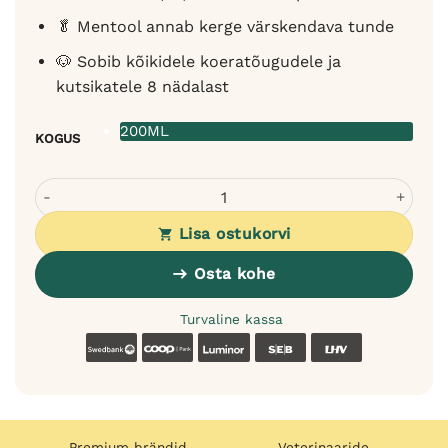
🥬 Mentool annab kerge värskendava tunde
🐶 Sobib kõikidele koeratõugudele ja
kutsikatele 8 nädalast
200ML
KOGUS
Bugalugs Zingy lõhnavesi koertele - greibi ja apelsini tsit
Lisa ostukorvi
Osta kohe
Turvaline kassa
Swedbank
Coop
Luminor
SEB
LHV
Premium brändid
Veterinaaride