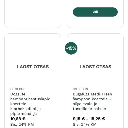
Vali
Sellel
tootel
on
mitu
varianti.
-15%
Valikuid
saab
teha
LAOST OTSAS
LAOST OTSAS
tootelehel.
HOOLDUS
HOOLDUS
Dogslife
Bugalugs Medi Fresh
hambapuhastuslapid
šampoon koertele –
koertele –
sügelevale ja
klorheksidiini ja
tundlikule nahale
piparmündiga
10,68
€
9,15
€
15,25
€
Hinnavahem
–
9,15 €
Sis. 24% KM
Sis. 24% KM
kuni