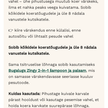
vahel – ühe pihustusega muutub koer värskeks,
ilma et nahka peaks veega kuivatama. Sobib
kõikidele koeratõugudele ja üle 8 nädala
vanustele kutsikatele.
👉 kiire värskendus enne külalisi, enne
autosõitu või lihtsalt pesude vahel
Sobib kõikidele koeratõugudele ja üle 8 nädala
vanustele kutsikatele.
Sama tsitruselise lõhnaga sobib kasutamiseks
Bugalugs Zingy 2-in-1 šampoon ja palsam
, mis
on samasse värskendavasse seeriasse kuuluv
pesutoode.
Kuidas kasutada:
Pihustage kuivale karvale
pärast hooldust või kasutage pesemise vahel, et
hoida koera karvkate suurepärase lõhnaga.