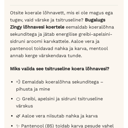
Otsite koerale lõhnavett, mis ei ole magus ega
tugev, vaid värske ja tsitruseline?
Bugalugs
Zingy lõhnavesi koertele
eemaldab koeralõhna
sekunditega ja jätab energilise greibi-apelsini-
sidruni aroomi karvkattele. Aaloe vera ja
pantenool toidavad nahka ja karva, mentool
annab kerge värskendava tunde.
Miks valida see tsitruseline koera lõhnavesi?
💨 Eemaldab koeralõhna sekunditega –
pihusta ja mine
🍊 Greibi, apelsini ja sidruni tsitruseline
värskus
🌿 Aaloe vera niisutab nahka ja karva
✨ Pantenool (B5) toidab karva pesude vahel