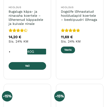
HOOLDUS
HOOLDUS
Bugalugs käpa- ja
Dogslife lõhnastatud
ninavaha koertele –
hoolduslapid koertele
lõhenenud käppadele
– beebipuudri lõhnaga
ja kuivale ninale
Hinnanguga
Hinnanguga
14,20
€
11,69
€
4.33
/ 5
5
/ 5
Sis. 24% KM
Sis. 24% KM
Vaata
40G
Vali
Sellel
tootel
on
mitu
varianti.
-15%
-15%
Valikuid
saab