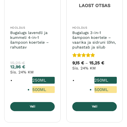
teha
LAOST OTSAS
tootelehel.
HOOLDUS
HOOLDUS
Bugalugs lavendli ja
Bugalugs 3-in-1
kummeli 4-in-1
šampoon koertele –
šampoon koertele –
vaarika ja sidruni lõhn,
rahustav
puhastab ja silub
Hinnanguga
15,25
€
9,15
€
15,25
€
Hinnavahem
–
9,15 €
5
/ 5
12,96
€
Sis. 24% KM
kuni
Sis. 24% KM
15,25 €
250ML
250ML
500ML
500ML
Vali
Vali
Sellel
Sellel
tootel
tootel
on
on