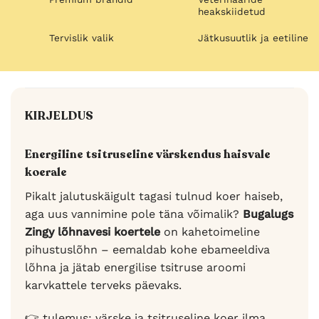
heakskiidetud
Tervislik valik
Jätkusuutlik ja eetiline
KIRJELDUS
Energiline tsitruseline värskendus haisvale
koerale
Pikalt jalutuskäigult tagasi tulnud koer haiseb,
aga uus vannimine pole täna võimalik?
Bugalugs
Zingy lõhnavesi koertele
on kahetoimeline
pihustuslõhn – eemaldab kohe ebameeldiva
lõhna ja jätab energilise tsitruse aroomi
karvkattele terveks päevaks.
👉 tulemus: värske ja tsitruseline koer ilma