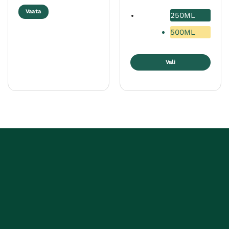
15,25 €
Vaata
250ML
500ML
Vali
Sellel
tootel
on
mitu
varianti.
Valikuid
saab
teha
tootelehel.