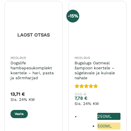
mitu
mitu
varianti.
varianti.
-15%
Valikuid
Valikuid
saab
saab
teha
teha
LAOST OTSAS
tootelehel.
tootelehel.
HOOLDUS
HOOLDUS
Dogslife
Bugalugs Oatmeal
hambapesukomplekt
šampoon koertele –
koertele – hari, pasta
sügelevale ja kuivale
ja sõrmharjad
nahale
Hinnanguga
13,71
€
9,15
€
5
/ 5
7,78
€
Sis. 24% KM
Sis. 24% KM
Vaata
250ML
500ML