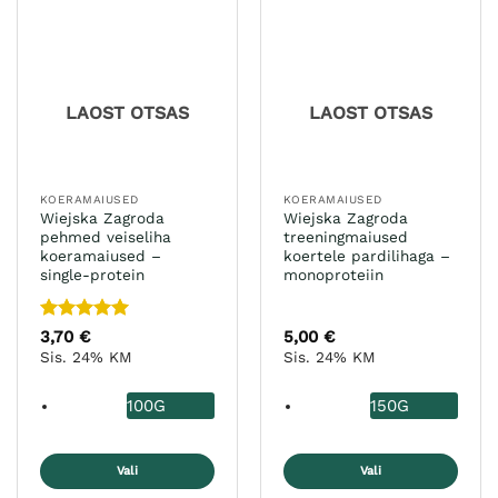
varianti.
varianti.
Valikuid
Valikuid
saab
saab
teha
teha
LAOST OTSAS
LAOST OTSAS
tootelehel.
tootelehel.
KOERAMAIUSED
KOERAMAIUSED
Wiejska Zagroda
Wiejska Zagroda
pehmed veiseliha
treeningmaiused
koeramaiused –
koertele pardilihaga –
single-protein
monoproteiin
Hinnanguga
3,70
€
5,00
€
5
/ 5
Sis. 24% KM
Sis. 24% KM
100G
150G
Vali
Vali