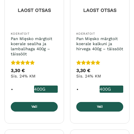
teha
teha
LAOST OTSAS
LAOST OTSAS
tootelehel.
tootelehel.
KOERATOIT
KOERATOIT
Pan Mięsko märgtoit
Pan Mięsko märgtoit
koerale sealiha ja
koerale kalkuni ja
lambalihaga 400g –
hirvega 400g – täissööt
täissööt
Hinnanguga
Hinnanguga
3,30
€
3,30
€
5
/ 5
5
/ 5
Sis. 24% KM
Sis. 24% KM
400G
400G
Vali
Vali
Sellel
Sellel
tootel
tootel
on
on
mitu
mitu