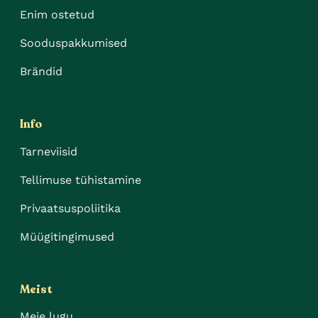
Enim ostetud
Sooduspakkumised
Brändid
Info
Tarneviisid
Tellimuse tühistamine
Privaatsuspoliitika
Müügitingimused
Meist
Meie lugu