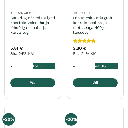
KOERAMAIUSED
KOERATOIT
Sanadog närimispulgad
Pan Mięsko märgtoit
koertele veiseliha ja
koerale sealiha ja
lõheõliga – naha ja
metsseaga 400g –
karva tugi
täissööt
Hinnanguga
5,51
€
3,30
€
5
/ 5
Sis. 24% KM
Sis. 24% KM
150G
400G
Vali
Vali
Sellel
Sellel
tootel
tootel
on
on
mitu
mitu
varianti.
varianti.
-20%
-20%
Valikuid
Valikuid
saab
saab