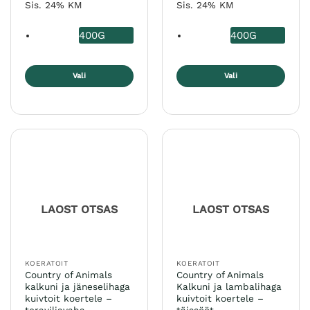
5
/ 5
Sis. 24% KM
Sis. 24% KM
400G
400G
Vali
Vali
Sellel
Sellel
tootel
tootel
on
on
mitu
mitu
varianti.
varianti.
Valikuid
Valikuid
saab
saab
teha
teha
LAOST OTSAS
LAOST OTSAS
tootelehel.
tootelehel.
KOERATOIT
KOERATOIT
Country of Animals
Country of Animals
kalkuni ja jäneselihaga
Kalkuni ja lambalihaga
kuivtoit koertele –
kuivtoit koertele –