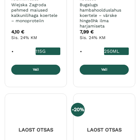
Wiejska Zagroda
Bugalugs
pehmed maiused
hambahoolduslahus
kalkunilihaga koertele
koertele – värske
– monoproteiin
hingeõhk ilma
harjamiseta
4,10
€
7,99
€
Sis. 24% KM
Sis. 24% KM
115G
250ML
Vali
Vali
Sellel
Sellel
tootel
tootel
on
on
mitu
mitu
varianti.
varianti.
-20%
Valikuid
Valikuid
saab
saab
teha
teha
LAOST OTSAS
LAOST OTSAS
tootelehel.
tootelehel.