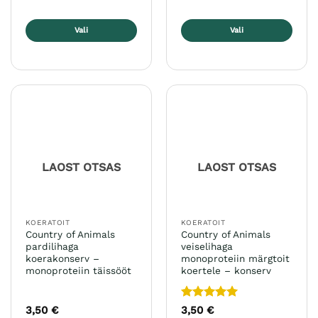
Vali
Vali
Sellel
Sellel
tootel
tootel
on
on
mitu
mitu
varianti.
varianti.
Valikuid
Valikuid
saab
saab
teha
teha
LAOST OTSAS
LAOST OTSAS
tootelehel.
tootelehel.
KOERATOIT
KOERATOIT
Country of Animals
Country of Animals
pardilihaga
veiselihaga
koerakonserv –
monoproteiin märgtoit
monoproteiin täissööt
koertele – konserv
Hinnanguga
3,50
€
3,50
€