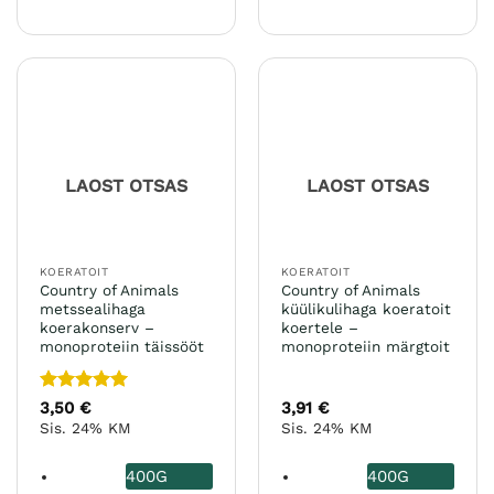
Sellel
Sellel
tootel
tootel
on
on
mitu
mitu
varianti.
varianti.
Valikuid
Valikuid
saab
saab
teha
teha
LAOST OTSAS
LAOST OTSAS
tootelehel.
tootelehel.
KOERATOIT
KOERATOIT
Country of Animals
Country of Animals
metssealihaga
küülikulihaga koeratoit
koerakonserv –
koertele –
monoproteiin täissööt
monoproteiin märgtoit
Hinnanguga
3,50
€
3,91
€
5
/ 5
Sis. 24% KM
Sis. 24% KM
400G
400G