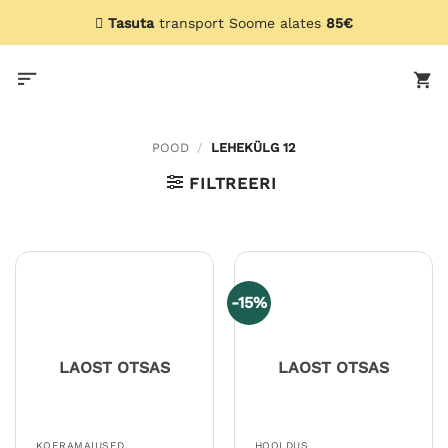
Skip
Tasuta
transport Soome alates
85€
to
content
POOD
/
LEHEKÜLG 12
FILTREERI
-15%
LAOST OTSAS
LAOST OTSAS
KOERAMAIUSED
HOOLDUS