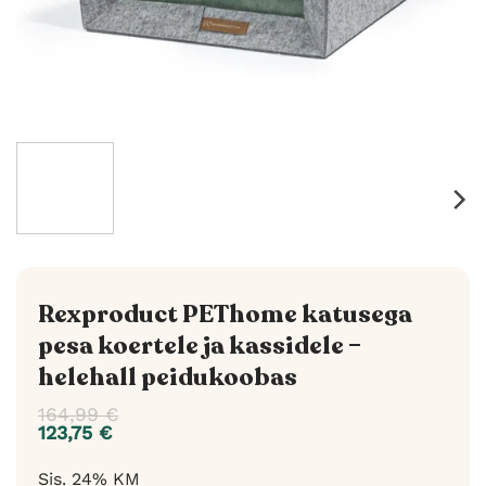
Rexproduct PEThome katusega
pesa koertele ja kassidele –
helehall peidukoobas
164,99
€
123,75
€
Sis. 24% KM