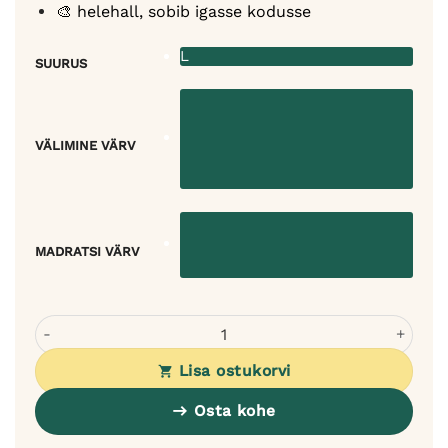
🎨 helehall, sobib igasse kodusse
L
SUURUS
VÄLIMINE VÄRV
MADRATSI VÄRV
Rexproduct PEThome katusega pesa koertele ja kassidele 
Lisa ostukorvi
Osta kohe