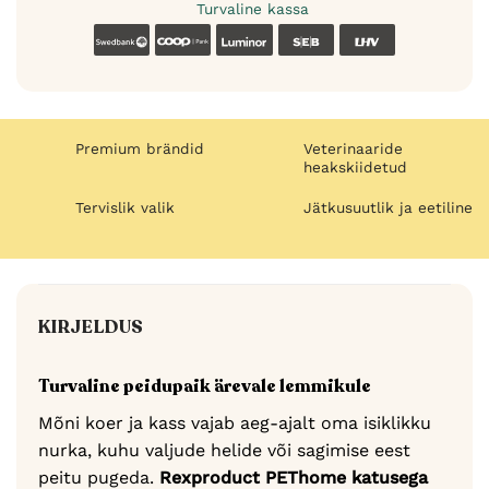
Turvaline kassa
Swedbank
Coop
Luminor
SEB
LHV
Premium brändid
Veterinaaride
heakskiidetud
Tervislik valik
Jätkusuutlik ja eetiline
KIRJELDUS
Turvaline peidupaik ärevale lemmikule
Mõni koer ja kass vajab aeg-ajalt oma isiklikku
nurka, kuhu valjude helide või sagimise eest
peitu pugeda.
Rexproduct PEThome katusega