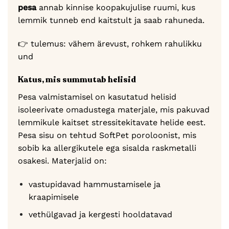
pesa
annab kinnise koopakujulise ruumi, kus
lemmik tunneb end kaitstult ja saab rahuneda.
👉 tulemus: vähem ärevust, rohkem rahulikku
und
Katus, mis summutab helisid
Pesa valmistamisel on kasutatud helisid
isoleerivate omadustega materjale, mis pakuvad
lemmikule kaitset stressitekitavate helide eest.
Pesa sisu on tehtud SoftPet poroloonist, mis
sobib ka allergikutele ega sisalda raskmetalli
osakesi. Materjalid on:
vastupidavad hammustamisele ja
kraapimisele
vethülgavad ja kergesti hooldatavad