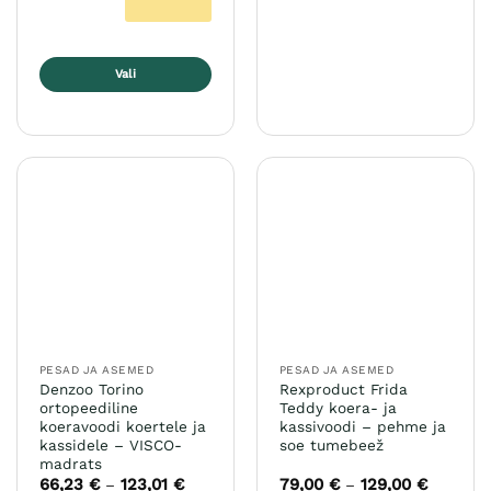
Vali
Sellel
tootel
on
mitu
varianti.
Valikuid
saab
teha
tootelehel.
PESAD JA ASEMED
PESAD JA ASEMED
Denzoo Torino
Rexproduct Frida
ortopeediline
Teddy koera- ja
koeravoodi koertele ja
kassivoodi – pehme ja
kassidele – VISCO-
soe tumebeež
madrats
66,23
€
123,01
€
Hinnavahemik:
79,00
€
129,00
€
Hinnava
–
–