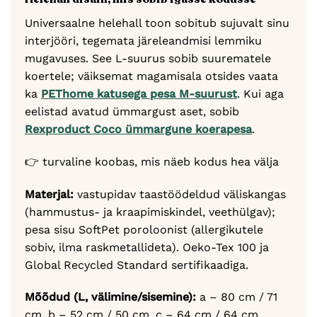
Universaalne helehall toon sobitub sujuvalt sinu
interjööri, tegemata järeleandmisi lemmiku
mugavuses. See L-suurus sobib suurematele
koertele; väiksemat magamisala otsides vaata
ka
PEThome katusega pesa M-suurust
. Kui aga
eelistad avatud ümmargust aset, sobib
Rexproduct Coco ümmargune koerapesa
.
👉 turvaline koobas, mis näeb kodus hea välja
Materjal:
vastupidav taastöödeldud väliskangas
(hammustus- ja kraapimiskindel, veethülgav);
pesa sisu SoftPet poroloonist (allergikutele
sobiv, ilma raskmetallideta). Oeko-Tex 100 ja
Global Recycled Standard sertifikaadiga.
Mõõdud (L, välimine/sisemine):
a – 80 cm / 71
cm, b – 52 cm / 50 cm, c – 64 cm / 64 cm.