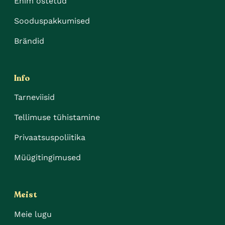
Enim ostetud
Sooduspakkumised
Brändid
Info
Tarneviisid
Tellimuse tühistamine
Privaatsuspoliitika
Müügitingimused
Meist
Meie lugu