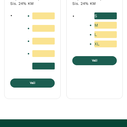
66,23 €
79,00 €
Sis. 24% KM
Sis. 24% KM
kuni
kuni
123,01 €
129,00 €
S
M
L
XL
Vali
Sellel
tootel
on
Vali
mitu
Sellel
varianti.
tootel
Valikuid
on
saab
mitu
teha
varianti.
tootelehel.
Valikuid
saab