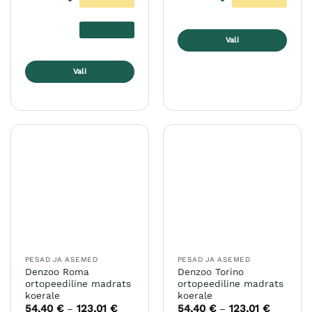
Vali
Sellel
Vali
tootel
on
Sellel
mitu
tootel
varianti.
on
Valikuid
mitu
saab
varianti.
teha
Valikuid
tootelehel.
saab
teha
tootelehel.
PESAD JA ASEMED
PESAD JA ASEMED
Denzoo Roma
Denzoo Torino
ortopeediline madrats
ortopeediline madrats
koerale
koerale
54,40
€
123,01
€
Hinnavahemik:
54,40
€
123,01
€
Hinnavah
–
–