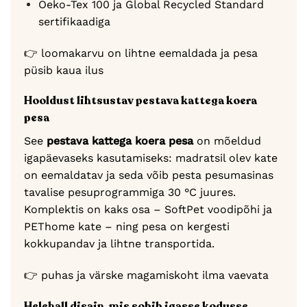
Oeko-Tex 100 ja Global Recycled Standard
sertifikaadiga
👉 loomakarvu on lihtne eemaldada ja pesa
püsib kaua ilus
Hooldust lihtsustav pestava kattega koera
pesa
See
pestava kattega koera pesa
on mõeldud
igapäevaseks kasutamiseks: madratsil olev kate
on eemaldatav ja seda võib pesta pesumasinas
tavalise pesuprogrammiga 30 °C juures.
Komplektis on kaks osa – SoftPet voodipõhi ja
PEThome kate – ning pesa on kergesti
kokkupandav ja lihtne transportida.
👉 puhas ja värske magamiskoht ilma vaevata
Helehall disain, mis sobib igasse kodusse