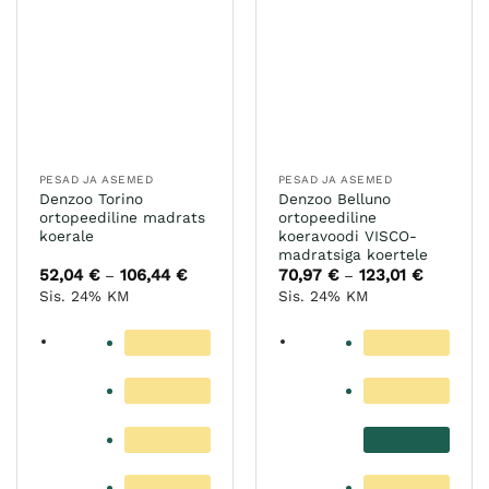
PESAD JA ASEMED
PESAD JA ASEMED
Denzoo Torino
Denzoo Belluno
ortopeediline madrats
ortopeediline
koerale
koeravoodi VISCO-
madratsiga koertele
52,04
€
106,44
€
Hinnavahemik:
70,97
€
123,01
€
Hinnavah
–
–
52,04 €
70,97 €
Sis. 24% KM
Sis. 24% KM
kuni
kuni
106,44 €
123,01 €