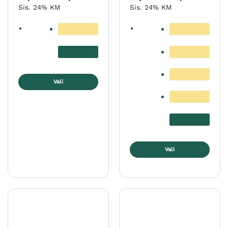
54,40 €
54,40 €
Sis. 24% KM
Sis. 24% KM
kuni
kuni
123,01 €
123,01 €
Vali
Sellel
tootel
on
mitu
varianti.
Valikuid
Vali
saab
Sellel
teha
tootel
tootelehel.
on
mitu
varianti.
Valikuid
saab