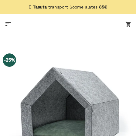
Skip
Tasuta
transport Lätti alates
80€
to
content
-25%