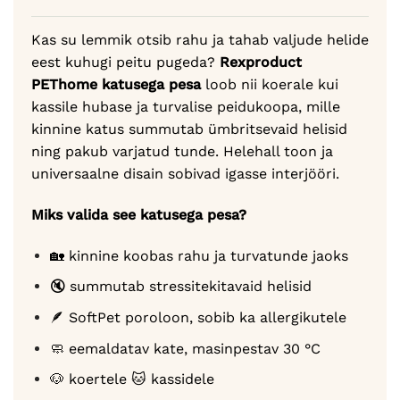
Kas su lemmik otsib rahu ja tahab valjude helide
eest kuhugi peitu pugeda?
Rexproduct
PEThome katusega pesa
loob nii koerale kui
kassile hubase ja turvalise peidukoopa, mille
kinnine katus summutab ümbritsevaid helisid
ning pakub varjatud tunde. Helehall toon ja
universaalne disain sobivad igasse interjööri.
Miks valida see katusega pesa?
🏡 kinnine koobas rahu ja turvatunde jaoks
🔇 summutab stressitekitavaid helisid
🪶 SoftPet poroloon, sobib ka allergikutele
🧼 eemaldatav kate, masinpestav 30 °C
🐶 koertele 🐱 kassidele