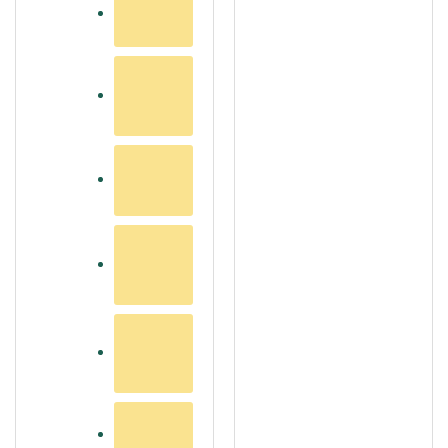
on
mitu
varianti.
Valikuid
saab
teha
tootelehel.