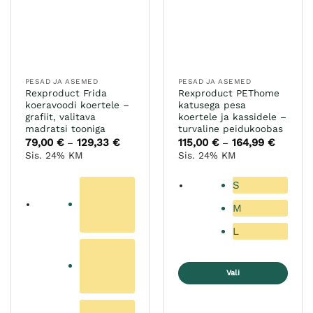
teha
tootelehel.
PESAD JA ASEMED
PESAD JA ASEMED
Rexproduct Frida
Rexproduct PEThome
koeravoodi koertele –
katusega pesa
grafiit, valitava
koertele ja kassidele –
madratsi tooniga
turvaline peidukoobas
79,00
€
129,33
€
Hinnavahemik:
115,00
€
164,99
€
Hinnava
–
–
79,00 €
115,00 €
Sis. 24% KM
Sis. 24% KM
kuni
kuni
129,33 €
164,99 
S
M
L
Vali
Sellel
tootel