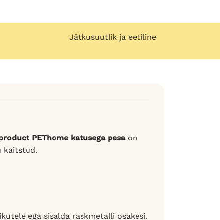
Jätkusuutlik ja eetiline
product PEThome katusega pesa
on
 kaitstud.
ikutele ega sisalda raskmetalli osakesi.