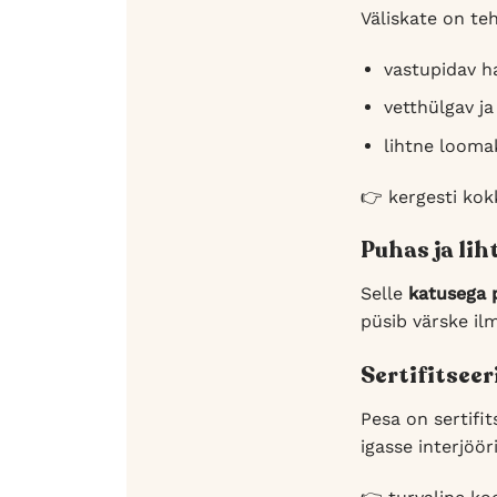
Väliskate on te
vastupidav h
vetthülgav ja
lihtne looma
👉 kergesti kok
Puhas ja li
Selle
katusega 
püsib värske il
Sertifitseer
Pesa on sertifi
igasse interjööri