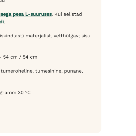
du
sega pesa L-suuruses
. Kui eelistad
di
.
indlast) materjalist, vetthülgav; sisu
 – 54 cm / 54 cm
t, tumeroheline, tumesinine, punane,
rogramm 30 °C