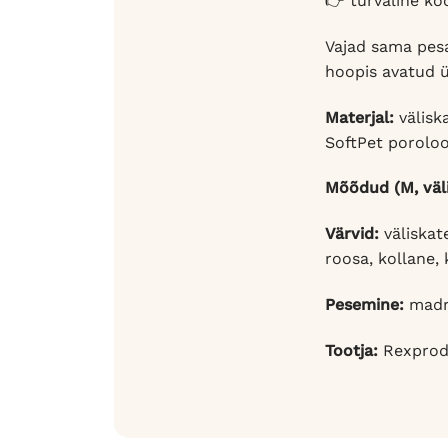
👉 turvaline ko
Vajad sama pes
hoopis avatud 
Materjal:
välisk
SoftPet poroloon
Mõõdud (M, väl
Värvid:
väliskate
roosa, kollane, 
Pesemine:
madra
Tootja:
Rexprod