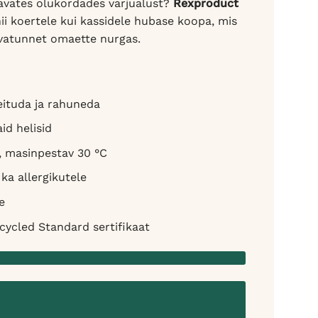
tavates olukordades varjualust?
Rexproduct
ii koertele kui kassidele hubase koopa, mis
vatunnet omaette nurgas.
eituda ja rahuneda
id helisid
, masinpestav 30 °C
ka allergikutele
e
cycled Standard sertifikaat