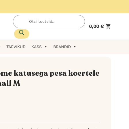
Products
search
0,00
€
D
TARVIKUD
KASS
BRÄNDID
me katusega pesa koertele
hall M