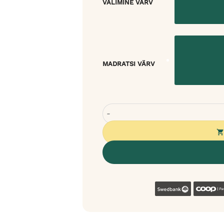
VÄLIMINE VÄRV
MADRATSI VÄRV
Rexproduct PEThome katusega pesa
Swedban