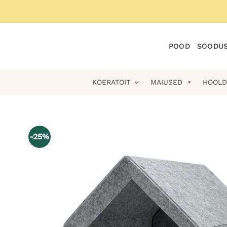
Skip
to
content
POOD
SOODUS
KOERATOIT
MAIUSED
HOOLD
-25%