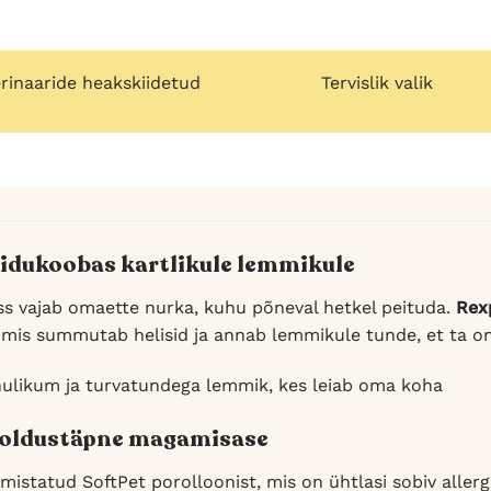
rinaaride heakskiidetud
Tervislik valik
eidukoobas kartlikule lemmikule
ss vajab omaette nurka, kuhu põneval hetkel peituda.
Rex
mis summutab helisid ja annab lemmikule tunde, et ta on
hulikum ja turvatundega lemmik, kes leiab oma koha
ooldustäpne magamisase
mistatud SoftPet porolloonist, mis on ühtlasi sobiv allerg