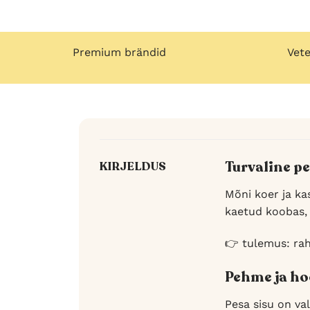
Premium brändid
Vete
Turvaline p
KIRJELDUS
Mõni koer ja ka
kaetud koobas, 
👉 tulemus: ra
Pehme ja h
Pesa sisu on val