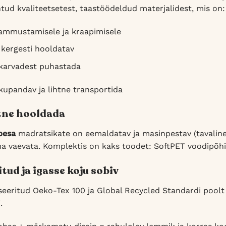
htud kvaliteetsetest, taastöödeldud materjalidest, mis on:
ammustamisele ja kraapimisele
 kergesti hooldatav
karvadest puhastada
kupandav ja lihtne transportida
htne hooldada
pesa
madratsikate on eemaldatav ja masinpestav (tavalin
ma vaevata. Komplektis on kaks toodet: SoftPET voodipõh
itud ja igasse koju sobiv
tseeritud Oeko-Tex 100 ja Global Recycled Standardi poolt 
.