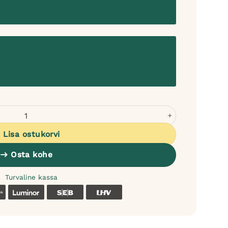
 koertele ja kassidele - helehall M kogus
Lisa ostukorvi
Osta kohe
Turvaline kassa
k
Coop
Luminor
SEB
LHV