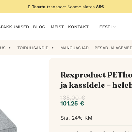
Tasuta
transport Soome alates
85€
PAKKUMISED
BLOGI
MEIST
KONTAKT
EESTI
US
TOIDULISANDID
MÄNGUASJAD
PESAD JA ASEME
Rexproduct PETho
ja kassidele – hele
135,00
€
101,25
€
Sis. 24% KM