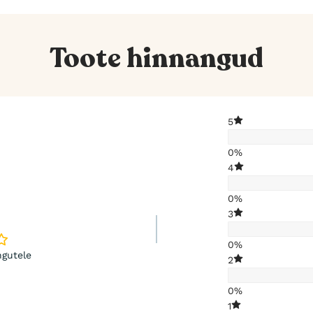
Toote hinnangud
5
0%
4
0%
3
0%
gutele
2
0%
1