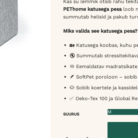
Kas su lemmik otsib rahu teki
PEThome katusega pesa
loob n
summutab helisid ja pakub tur
Miks valida see katusega pesa?
🏡 Katusega koobas, kuhu p
🔇 Summutab stressitekitava
🧼 Eemaldatav madratsikate
🪶 SoftPet poroloon – sobib 
🐶 Sobib koertele ja kassidel
✅ Oeko-Tex 100 ja Global Re
M
SUURUS