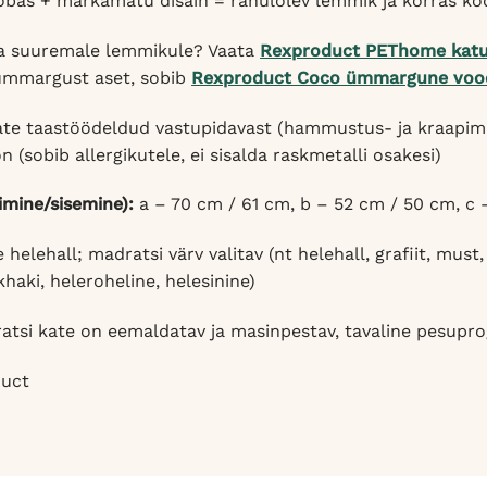
obas + märkamatu disain = rahulolev lemmik ja korras ko
a suuremale lemmikule? Vaata
Rexproduct PEThome katu
ümmargust aset, sobib
Rexproduct Coco ümmargune voo
ate taastöödeldud vastupidavast (hammustus- ja kraapimisk
 (sobib allergikutele, ei sisalda raskmetalli osakesi)
imine/sisemine):
a – 70 cm / 61 cm, b – 52 cm / 50 cm, c
 helehall; madratsi värv valitav (nt helehall, grafiit, mus
khaki, heleroheline, helesinine)
tsi kate on eemaldatav ja masinpestav, tavaline pesup
uct