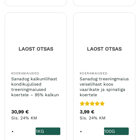
tootel
mitu
on
varianti.
mitu
Valikuid
varianti.
saab
Valikuid
teha
saab
tootelehel.
teha
LAOST OTSAS
LAOST OTSAS
tootelehel.
KOERAMAIUSED
KOERAMAIUSED
Sanadog kalkunilihast
Sanadog treeningmaius
kondikujulised
veiselihast koos
treeningmaiused
vaarikate ja spinatiga
koertele – 95% kalkun
koertele
Hinnanguga
30,99
€
3,99
€
5
/ 5
Sis. 24% KM
Sis. 24% KM
1KG
100G