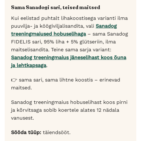
Sama Sanadogi sari, teised maitsed
Kui eelistad puhtalt lihakoostisega varianti ilma
puuvilja- ja köögiviljalisandita, vali
Sanadog
treeningmaiused hobuselihaga
– sama Sanadog
FIDELIS sari, 95% liha + 5% glütseriin, ilma
maitselisandita. Teine sama sarja variant:
Sanadog treeningmaius jäneselihast koos õuna
ja lehtkapsaga
.
👉 sama sari, sama lihtne koostis – erinevad
maitsed.
Sanadog treeningmaius hobuselihast koos pirni
ja kõrvitsaga sobib koertele alates 12 nädala
vanusest.
Sööda tüüp:
täiendsööt.