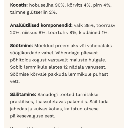
Koostis:
hobuseliha 90%, kõrvits 4%, pirn 4%,
taimne glütseriin 2%.
Analüütilised komponendid:
valk 38%, toorrasv
20%, niiskus 8%, toortuhk 8%, kiudained 1%.
Söötmine:
Mõeldud preemiaks või vahepalaks
söögikordade vahel. Vähendage päevast
põhitoidukogust vastavalt maiuste hulgale.
Sobib lemmikule alates 12 nädala vanusest.
Söömise kõrvale pakkuda lemmikule puhast
vett.
Säilitamine:
Sanadogi tooted tarnitakse
praktilises, taassuletavas pakendis. Säilitada
jahedas ja kuivas kohas, kaitstud otsese
päikesevalguse eest.