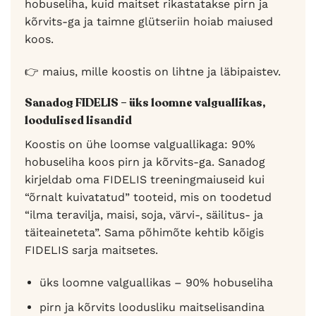
hobuseliha, kuid maitset rikastatakse pirn ja
kõrvits-ga ja taimne glütseriin hoiab maiused
koos.
👉 maius, mille koostis on lihtne ja läbipaistev.
Sanadog FIDELIS – üks loomne valguallikas,
loodulised lisandid
Koostis on ühe loomse valguallikaga: 90%
hobuseliha koos pirn ja kõrvits-ga. Sanadog
kirjeldab oma FIDELIS treeningmaiuseid kui
“õrnalt kuivatatud” tooteid, mis on toodetud
“ilma teravilja, maisi, soja, värvi-, säilitus- ja
täiteaineteta”. Sama põhimõte kehtib kõigis
FIDELIS sarja maitsetes.
üks loomne valguallikas – 90% hobuseliha
pirn ja kõrvits loodusliku maitselisandina