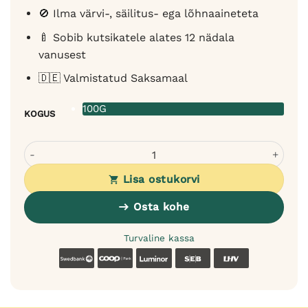
🚫 Ilma värvi-, säilitus- ega lõhnaaineteta
🍼 Sobib kutsikatele alates 12 nädala
vanusest
🇩🇪 Valmistatud Saksamaal
100G
KOGUS
Sanadog treeningmaius hobuselihast koos pirni ja kõrvits
Lisa ostukorvi
Osta kohe
Turvaline kassa
Swedbank
Coop
Luminor
SEB
LHV