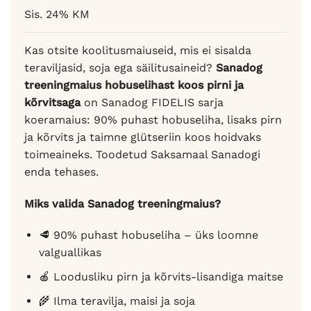
hinnangu
Sis. 24% KM
põhjal
Kas otsite koolitusmaiuseid, mis ei sisalda
teraviljasid, soja ega säilitusaineid?
Sanadog
treeningmaius hobuselihast koos pirni ja
kõrvitsaga
on Sanadog FIDELIS sarja
koeramaius: 90% puhast hobuseliha, lisaks pirn
ja kõrvits ja taimne glütseriin koos hoidvaks
toimeaineks. Toodetud Saksamaal Sanadogi
enda tehases.
Miks valida Sanadog treeningmaius?
🥩 90% puhast hobuseliha – üks loomne
valguallikas
🍎 Loodusliku pirn ja kõrvits-lisandiga maitse
🌾 Ilma teravilja, maisi ja soja