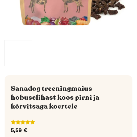
Sanadog treeningmaius
hobuselihast koos pirni ja
kõrvitsaga koertele
Hinnatud
1
5,59
€
5
/5
kliendi