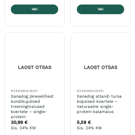
Vali
Vali
Sellel
Sellel
tootel
tootel
on
on
mitu
mitu
varianti.
varianti.
Valikuid
Valikuid
saab
saab
teha
teha
LAOST OTSAS
LAOST OTSAS
tootelehel.
tootelehel.
KOERAMAIUSED
KOERAMAIUSED
Sanadog jäneselihast
Sanadog atlandi tursa
kondikujulised
küpsised koertele –
treeningmaiused
naturaalne single-
koertele – single-
protein kalamaius
protein
30,99
€
5,59
€
Sis. 24% KM
Sis. 24% KM