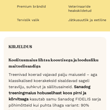
Premium brändid
Veterinaaride
heakskiidetud
Tervislik valik
Jätkusuutlik ja eetiline
KIRJELDUS
Koolitusmaius lihtsa koostisega ja loodusliku
maitselisandiga
Treenivad koerad vajavad palju maiuseid – aga
klassikalised koerakeksid sisaldavad sageli
teravilju, suhkrut ja säilitusaineid.
Sanadog
treeningmaius hobuselihast koos pirni ja
kõrvitsaga
kasutab samu Sanadog FIDELIS sarja
põhimõtteid kui puhta lihaga variant: 90%