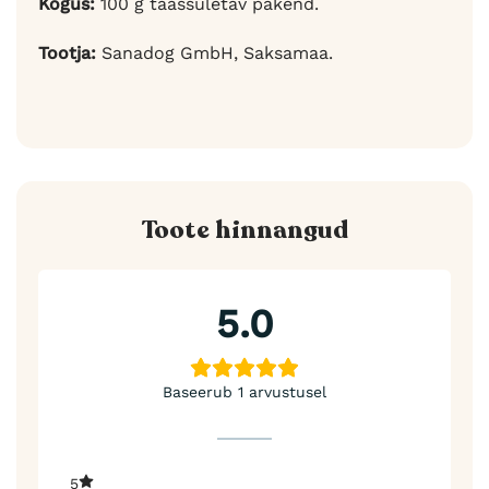
Kogus:
100 g taassuletav pakend.
Tootja:
Sanadog GmbH, Saksamaa.
Toote hinnangud
5.0
Baseerub 1 arvustusel
5