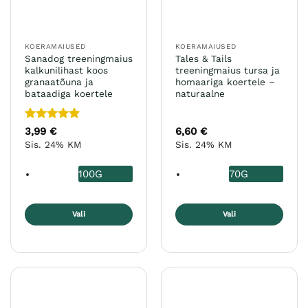
KOERAMAIUSED
KOERAMAIUSED
Sanadog treeningmaius
Tales & Tails
kalkunilihast koos
treeningmaius tursa ja
granaatõuna ja
homaariga koertele –
bataadiga koertele
naturaalne
Hinnanguga
3,99
€
6,60
€
5
/ 5
Sis. 24% KM
Sis. 24% KM
100G
70G
Vali
Vali
Sellel
Sellel
tootel
tootel
on
on
mitu
mitu
varianti.
varianti.
Valikuid
Valikuid