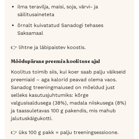
ilma teravilja, maisi, soja, värvi- ja
säilitusaineteta
õrnalt kuivatatud Sanadogi tehases
Saksamaal
👉 lihtne ja läbipaistev koostis.
Mõõdupärane preemia koolituse ajal
Koolitus toimib siis, kui koer saab palju väikseid
preemiaid – aga kalorid peavad olema vaos.
Sanadog treeningmaiused on mõeldud just
selleks kasutusjuhtumiks: kõrge
valgusisaldusega (38%), madala niiskusega (8%)
ja taassuletavas 100 g pakendis, mis mahub
jalutuskäigukotti.
👉 üks 100 g pakk = palju treeningsessioone.