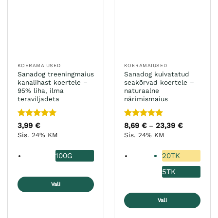
saab
saab
teha
teha
tootelehel.
tootelehel.
KOERAMAIUSED
KOERAMAIUSED
Sanadog treeningmaius
Sanadog kuivatatud
kanalihast koertele –
seakõrvad koertele –
95% liha, ilma
naturaalne
teraviljadeta
närimismaius
Hinnanguga
Hinnanguga
3,99
€
8,69
€
23,39
€
Hinnavahe
–
8,69 €
5
/ 5
5
/ 5
Sis. 24% KM
Sis. 24% KM
kuni
23,39 €
100G
20TK
5TK
Vali
Sellel
Vali
tootel
Sellel
on