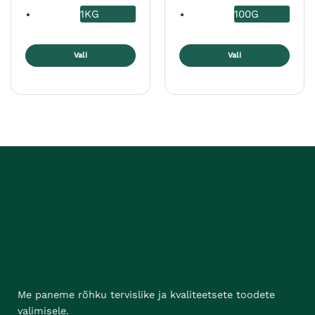
1KG
100G
Vali
Vali
Sellel
Sellel
tootel
tootel
on
on
mitu
mitu
varianti.
varianti.
Valikuid
Valikuid
saab
saab
teha
teha
tootelehel.
tootelehel.
Me paneme rõhku tervislike ja kvaliteetsete toodete
valimisele.