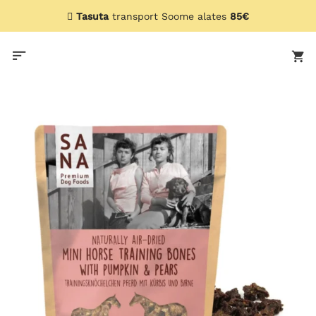
Skip
Tasuta
transport Soome alates
85€
to
content