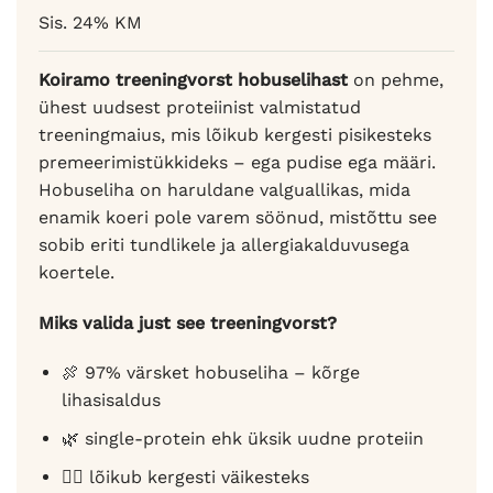
hinnangu
Sis. 24% KM
põhjal
Koiramo treeningvorst hobuselihast
on pehme,
ühest uudsest proteiinist valmistatud
treeningmaius, mis lõikub kergesti pisikesteks
premeerimistükkideks – ega pudise ega määri.
Hobuseliha on haruldane valguallikas, mida
enamik koeri pole varem söönud, mistõttu see
sobib eriti tundlikele ja allergiakalduvusega
koertele.
Miks valida just see treeningvorst?
🍖 97% värsket hobuseliha – kõrge
lihasisaldus
🌿 single-protein ehk üksik uudne proteiin
🐕‍🦺 lõikub kergesti väikesteks