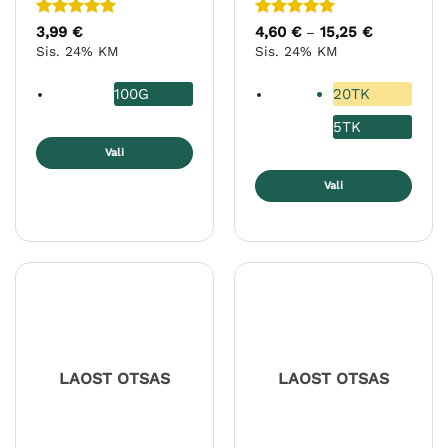
Hinnanguga
Hinnanguga
3,99
€
4,60
€
15,25
€
Hinnavahem
–
4,60 €
5
/ 5
5
/ 5
Sis. 24% KM
Sis. 24% KM
kuni
15,25 €
100G
20TK
5TK
Vali
Sellel
Vali
tootel
Sellel
on
tootel
mitu
on
varianti.
mitu
Valikuid
varianti.
saab
Valikuid
teha
saab
tootelehel.
teha
LAOST OTSAS
LAOST OTSAS
tootelehel.