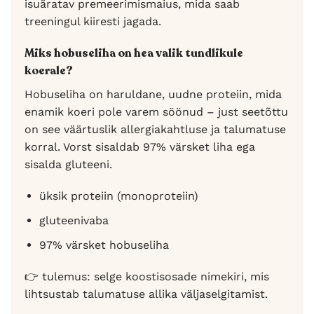
isuäratav premeerimismaius, mida saab
treeningul kiiresti jagada.
Miks hobuseliha on hea valik tundlikule
koerale?
Hobuseliha on haruldane, uudne proteiin, mida
enamik koeri pole varem söönud – just seetõttu
on see väärtuslik allergiakahtluse ja talumatuse
korral. Vorst sisaldab 97% värsket liha ega
sisalda gluteeni.
üksik proteiin (monoproteiin)
gluteenivaba
97% värsket hobuseliha
👉 tulemus: selge koostisosade nimekiri, mis
lihtsustab talumatuse allika väljaselgitamist.