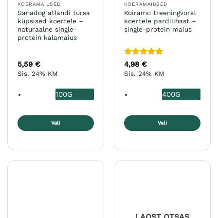
KOERAMAIUSED
KOERAMAIUSED
Sanadog atlandi tursa
Koiramo treeningvorst
küpsised koertele –
koertele pardilihast –
naturaalne single-
single-protein maius
protein kalamaius
Hinnanguga
5,59
€
4,98
€
5
/ 5
Sis. 24% KM
Sis. 24% KM
100G
400G
Vali
Vali
Sellel
Sellel
tootel
tootel
on
on
mitu
mitu
varianti.
varianti.
Valikuid
Valikuid
saab
saab
teha
teha
LAOST OTSAS
tootelehel.
tootelehel.