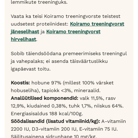
lemmikute treeninguks.
Vaata ka teisi Koiramo treeningvorste teistest
uudsetest proteiinidest:
Koiramo treeningvorst
jäneselihast
ja
Koiramo treeningvorst
hirvelihast
.
Sobib täiendsöödana premeerimiseks treeningul
ja vahepalaks; ei asenda täisväärtuslikku
igapäevast toitu.
Koostis:
hobune 97% (millest 100% värsket
hobuseliha), tapiokk <3%, mineraalid.
Analüütilised komponendid:
valk 11,5%, rasv
12,9%, kiudained 0,38%, tuhk 1,7%, niiskus 64%.
Energiasisaldus 188 kcal/100g.
Söödalisandid (lisatud vitamiinid/kg):
A-vitamiin
2200 IU, D3-vitamiin 200 IU, E-vitamiin 75 IU.
Säilitusainena sidrunhape 10 mg/kg.