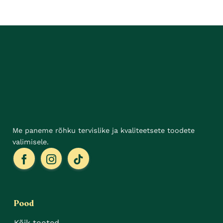
mitu
Valikuid
varianti.
saab
Valikuid
teha
saab
tootelehel.
teha
tootelehel.
Me paneme rõhku tervislike ja kvaliteetsete toodete
valimisele.
Pood
Kõik tooted