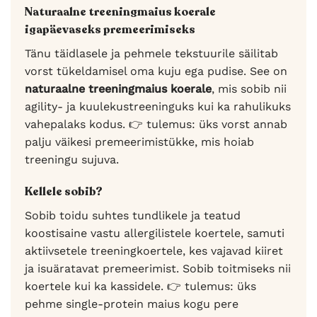
Naturaalne treeningmaius koerale
igapäevaseks premeerimiseks
Tänu täidlasele ja pehmele tekstuurile säilitab
vorst tükeldamisel oma kuju ega pudise. See on
naturaalne treeningmaius koerale
, mis sobib nii
agility- ja kuulekustreeninguks kui ka rahulikuks
vahepalaks kodus. 👉 tulemus: üks vorst annab
palju väikesi premeerimistükke, mis hoiab
treeningu sujuva.
Kellele sobib?
Sobib toidu suhtes tundlikele ja teatud
koostisaine vastu allergilistele koertele, samuti
aktiivsetele treeningkoertele, kes vajavad kiiret
ja isuäratavat premeerimist. Sobib toitmiseks nii
koertele kui ka kassidele. 👉 tulemus: üks
pehme single-protein maius kogu pere