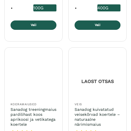
100G
400G
Vali
Vali
Sellel
Sellel
tootel
tootel
on
on
mitu
mitu
varianti.
varianti.
Valikuid
Valikuid
saab
saab
teha
teha
LAOST OTSAS
tootelehel.
tootelehel.
KOERAMAIUSED
VEIS
Sanadog treeningmaius
Sanadog kuivatatud
pardilihast koos
veisekõrvad koertele –
aprikoosi ja vetikatega
naturaalne
koertele
närimismaius