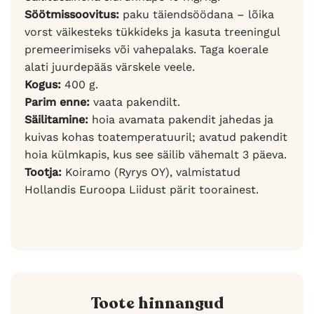
Söötmissoovitus:
paku täiendsöödana – lõika
vorst väikesteks tükkideks ja kasuta treeningul
premeerimiseks või vahepalaks. Taga koerale
alati juurdepääs värskele veele.
Kogus:
400 g.
Parim enne:
vaata pakendilt.
Säilitamine:
hoia avamata pakendit jahedas ja
kuivas kohas toatemperatuuril; avatud pakendit
hoia külmkapis, kus see säilib vähemalt 3 päeva.
Tootja:
Koiramo (Ryrys OY), valmistatud
Hollandis Euroopa Liidust pärit toorainest.
Toote hinnangud