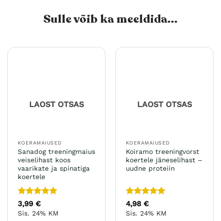
Sulle võib ka meeldida...
LAOST OTSAS
LAOST OTSAS
KOERAMAIUSED
KOERAMAIUSED
Sanadog treeningmaius
Koiramo treeningvorst
veiselihast koos
koertele jäneselihast –
vaarikate ja spinatiga
uudne proteiin
koertele
Hinnanguga
Hinnanguga
3,99
€
4,98
€
5
/ 5
5
/ 5
Sis. 24% KM
Sis. 24% KM