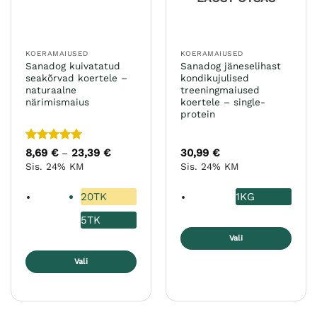
KOERAMAIUSED
KOERAMAIUSED
Sanadog kuivatatud
Sanadog jäneselihast
seakõrvad koertele –
kondikujulised
naturaalne
treeningmaiused
närimismaius
koertele – single-
protein
Hinnanguga
8,69
€
23,39
€
Hinnavahemik:
30,99
€
–
8,69 €
5
/ 5
Sis. 24% KM
Sis. 24% KM
kuni
23,39 €
20TK
1KG
5TK
Vali
Sellel
Vali
tootel
Sellel
on
tootel
mitu
on
varianti.