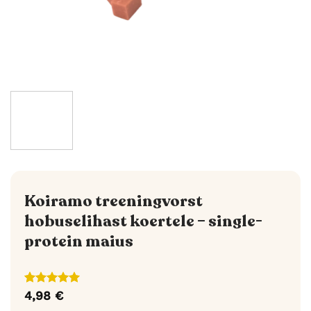
Koiramo treeningvorst
hobuselihast koertele – single-
protein maius
Hinnatud
1
4,98
€
5
/5
kliendi