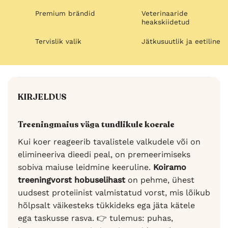
Premium brändid
Veterinaaride
heakskiidetud
Tervislik valik
Jätkusuutlik ja eetiline
KIRJELDUS
Treeningmaius väga tundlikule koerale
Kui koer reageerib tavalistele valkudele või on
elimineeriva dieedi peal, on premeerimiseks
sobiva maiuse leidmine keeruline.
Koiramo
treeningvorst hobuselihast
on pehme, ühest
uudsest proteiinist valmistatud vorst, mis lõikub
hõlpsalt väikesteks tükkideks ega jäta kätele
ega taskusse rasva. 👉 tulemus: puhas,