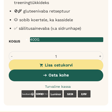
treeningtükkideks
🚫🌾 gluteenivaba retseptuur
🐶 sobib koertele, ka kassidele
✅ säilitusainevaba (v.a sidrunhape)
400G
KOGUS
Koiramo treeningvorst hobuselihast koertele - single-pro
Lisa ostukorvi
Osta kohe
Turvaline kassa
Swedbank
Coop
Luminor
SEB
LHV