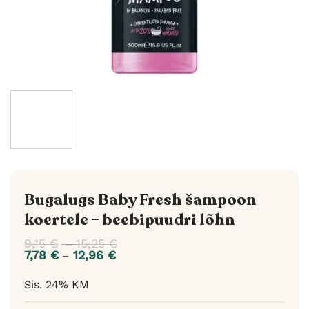
Bugalugs Baby Fresh šampoon
koertele – beebipuudri lõhn
9,15
€
15,25
€
Hinnavahemik:
–
9,15 €
7,78
€
12,96
€
Hinnavahemik:
–
kuni
7,78 €
15,25 €
kuni
Sis. 24% KM
12,96 €