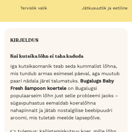
Tervislik valik
Jätkusuutlik ja eetiline
KIRJELDUS
Kui kutsika lõhn ei taha kaduda
Iga kutsikaomanik teab seda kummalist lõhna,
mis tundub armas esimesel päeval, aga muutub
paari nädala järel talumatuks.
Bugalugs Baby
Fresh šampoon koertele
on Bugalugsi
populaarseim lõhn just selle probleemi jaoks –
sügavpuhastus eemaldab koeralõhna
nahapinnalt ja jätab nostalgilise beebipuudri
aroomi, mis tuletab meelde lapsepõlve.
👉 tulemus: kallistamiskutsuv koer, mille lõhn