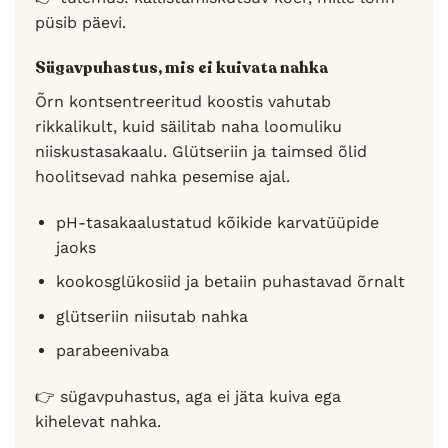
püsib päevi.
Sügavpuhastus, mis ei kuivata nahka
Õrn kontsentreeritud koostis vahutab
rikkalikult, kuid säilitab naha loomuliku
niiskustasakaalu. Glütseriin ja taimsed õlid
hoolitsevad nahka pesemise ajal.
pH-tasakaalustatud kõikide karvatüüpide
jaoks
kookosglükosiid ja betaiin puhastavad õrnalt
glütseriin niisutab nahka
parabeenivaba
👉 sügavpuhastus, aga ei jäta kuiva ega
kihelevat nahka.