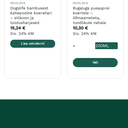
HOOLDUS
HOOLDUS
Dogslife bambusest
Bugalugs pusasprei
kahepoolne koerahari
koertele –
– silikoon ja
lõhnaaineteta,
loodusharjased
tundlikule nahale
15,24
€
10,30
€
Sis. 24% KM
Sis. 24% KM
Lisa ostukorvi
200ML
Vali
Sellel
tootel
on
mitu
varianti.
Valikuid
saab
teha
tootelehel.