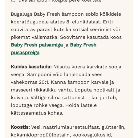
Bugalugs Baby Fresh šampoon sobib kõikidele
koeratõugudele alates 8. elunädalast. Eriti
soovitatav pärast kutsika sotsialiseerimist või
pikemat välismatka. Soovitame kasutada koos
Baby Fresh palsamiga
ja
Baby Fresh
pusaspreiga
.
Kuidas kasutada:
Niisuta koera karvkate sooja
veega. Šampooni võib lahjendada vees
vahekorras 20:1. Kanna šampoon karvale ja
masseeri rikkalikku vahtu. Loputa hoolikalt ja
kuivata. Vältige silma sattumist – kui juhtub,
loputage rohke veega. Hoida lastele
kättesaamatus kohas.
Koostis:
Vesi, naatriumlaureetsulfaat, glütseriin,
kokamidopropüülbetaiin, kookosglükosiid,