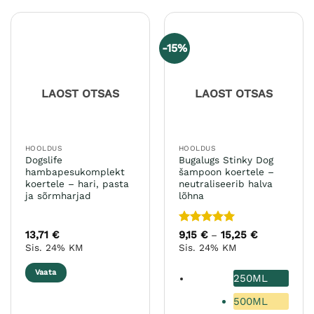
-15%
LAOST OTSAS
LAOST OTSAS
HOOLDUS
HOOLDUS
Dogslife
Bugalugs Stinky Dog
hambapesukomplekt
šampoon koertele –
koertele – hari, pasta
neutraliseerib halva
ja sõrmharjad
lõhna
Hinnanguga
13,71
€
9,15
€
15,25
€
Hinnavahem
–
9,15 €
5
/ 5
Sis. 24% KM
Sis. 24% KM
kuni
15,25 €
Vaata
250ML
500ML