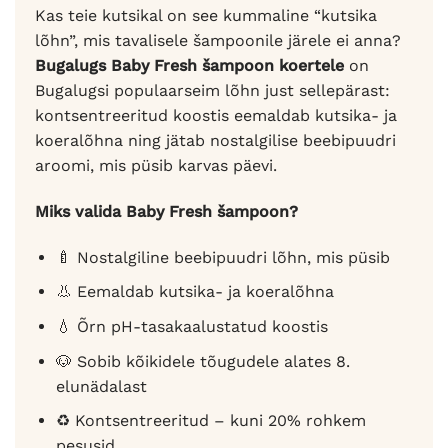
Kas teie kutsikal on see kummaline “kutsika
lõhn”, mis tavalisele šampoonile järele ei anna?
Bugalugs Baby Fresh šampoon koertele
on
Bugalugsi populaarseim lõhn just sellepärast:
kontsentreeritud koostis eemaldab kutsika- ja
koeralõhna ning jätab nostalgilise beebipuudri
aroomi, mis püsib karvas päevi.
Miks valida Baby Fresh šampoon?
🍼 Nostalgiline beebipuudri lõhn, mis püsib
👃 Eemaldab kutsika- ja koeralõhna
💧 Õrn pH-tasakaalustatud koostis
🐶 Sobib kõikidele tõugudele alates 8.
elunädalast
♻️ Kontsentreeritud – kuni 20% rohkem
pesusid