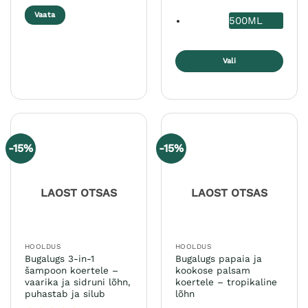
Vaata
500ML
Vali
Sellel
tootel
on
mitu
varianti.
-15%
-15%
Valikuid
saab
teha
LAOST OTSAS
LAOST OTSAS
tootelehel.
HOOLDUS
HOOLDUS
Bugalugs 3-in-1
Bugalugs papaia ja
šampoon koertele –
kookose palsam
vaarika ja sidruni lõhn,
koertele – tropikaline
puhastab ja silub
lõhn