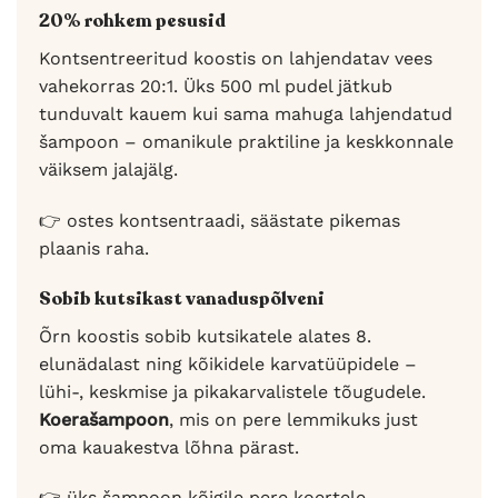
20% rohkem pesusid
Kontsentreeritud koostis on lahjendatav vees
vahekorras 20:1. Üks 500 ml pudel jätkub
tunduvalt kauem kui sama mahuga lahjendatud
šampoon – omanikule praktiline ja keskkonnale
väiksem jalajälg.
👉 ostes kontsentraadi, säästate pikemas
plaanis raha.
Sobib kutsikast vanaduspõlveni
Õrn koostis sobib kutsikatele alates 8.
elunädalast ning kõikidele karvatüüpidele –
lühi-, keskmise ja pikakarvalistele tõugudele.
Koerašampoon
, mis on pere lemmikuks just
oma kauakestva lõhna pärast.
👉 üks šampoon kõigile pere koertele.