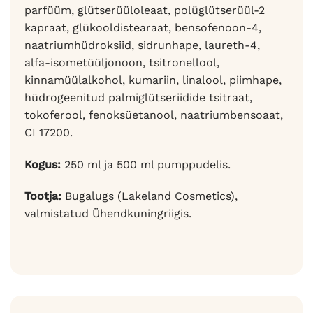
parfüüm, glütserüüloleaat, polüglütserüül-2
kapraat, glükooldistearaat, bensofenoon-4,
naatriumhüdroksiid, sidrunhape, laureth-4,
alfa-isometüüljonoon, tsitronellool,
kinnamüülalkohol, kumariin, linalool, piimhape,
hüdrogeenitud palmiglütseriidide tsitraat,
tokoferool, fenoksüetanool, naatriumbensoaat,
CI 17200.
Kogus:
250 ml ja 500 ml pumppudelis.
Tootja:
Bugalugs (Lakeland Cosmetics),
valmistatud Ühendkuningriigis.