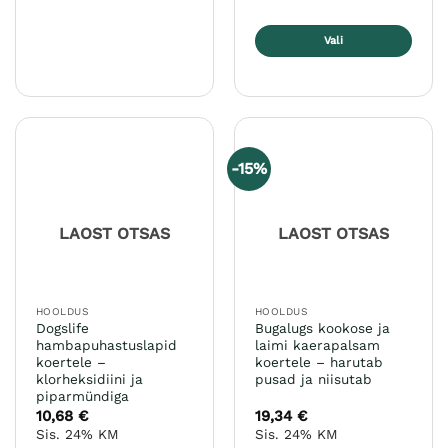
Vali
Sellel
tootel
on
mitu
varianti.
-15%
Valikuid
saab
teha
LAOST OTSAS
LAOST OTSAS
tootelehel.
HOOLDUS
HOOLDUS
Dogslife
Bugalugs kookose ja
hambapuhastuslapid
laimi kaerapalsam
koertele –
koertele – harutab
klorheksidiini ja
pusad ja niisutab
piparmündiga
10,68
€
19,34
€
Sis. 24% KM
Sis. 24% KM