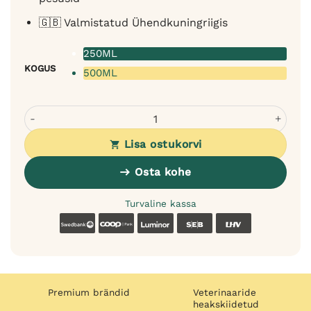
🇬🇧 Valmistatud Ühendkuningriigis
250ML
KOGUS
500ML
Bugalugs Baby Fresh šampoon koertele - beebipuudri lõh
Lisa ostukorvi
Osta kohe
Turvaline kassa
Swedbank
Coop
Luminor
SEB
LHV
Premium brändid
Veterinaaride
heakskiidetud