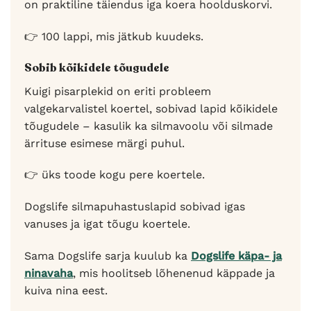
on praktiline täiendus iga koera hoolduskorvi.
👉 100 lappi, mis jätkub kuudeks.
Sobib kõikidele tõugudele
Kuigi pisarplekid on eriti probleem
valgekarvalistel koertel, sobivad lapid kõikidele
tõugudele – kasulik ka silmavoolu või silmade
ärrituse esimese märgi puhul.
👉 üks toode kogu pere koertele.
Dogslife silmapuhastuslapid sobivad igas
vanuses ja igat tõugu koertele.
Sama Dogslife sarja kuulub ka
Dogslife käpa- ja
ninavaha
, mis hoolitseb lõhenenud käppade ja
kuiva nina eest.