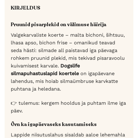
KIRJELDUS
Pruunid pisarplekid on välimuse häirija
Valgekarvaliste koerte – malta bichoni, šihtsuu,
lhasa apso, bichon frise – omanikud teavad
seda hästi: silmade all paistavad iga päevaga
rohkem pruunid plekid, mis tekivad pisaravoolu
kuivamisest karvale.
Dogslife
silmapuhastuslapid koertele
on igapäevane
lahendus, mis hoiab silmaümbruse karvkatte
puhtana ja heledana.
👉 tulemus: kergem hooldus ja puhtam ilme iga
päev.
Õrn ka iga­päevaseks kasutamiseks
Lappide niisutuslahus sisaldab aaloe lehemahla