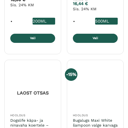
16,44
€
Sis. 24% KM
Sis. 24% KM
200ML
500ML
Vali
Vali
Sellel
Sellel
tootel
tootel
on
on
mitu
mitu
varianti.
varianti.
-15%
Valikuid
Valikuid
saab
saab
teha
teha
LAOST OTSAS
tootelehel.
tootelehel.
HOOLDUS
HOOLDUS
Dogslife käpa- ja
Bugalugs Maxi White
ninavaha koertele –
šampoon valge karvaga