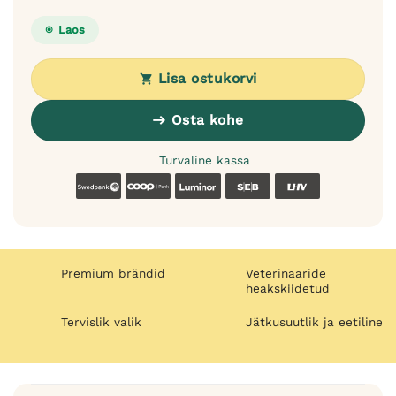
Laos
Lisa ostukorvi
Osta kohe
Turvaline kassa
Swedbank
Coop
Luminor
SEB
LHV
Premium brändid
Veterinaaride
heakskiidetud
Tervislik valik
Jätkusuutlik ja eetiline