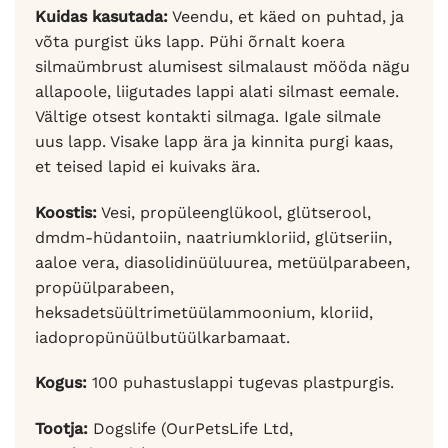
Kuidas kasutada:
Veendu, et käed on puhtad, ja
võta purgist üks lapp. Pühi õrnalt koera
silmaümbrust alumisest silmalaust mööda nägu
allapoole, liigutades lappi alati silmast eemale.
Vältige otsest kontakti silmaga. Igale silmale
uus lapp. Visake lapp ära ja kinnita purgi kaas,
et teised lapid ei kuivaks ära.
Koostis:
Vesi, propüleenglükool, glütserool,
dmdm-hüdantoiin, naatriumkloriid, glütseriin,
aaloe vera, diasolidinüüluurea, metüülparabeen,
propüülparabeen,
heksadetsüültrimetüülammoonium, kloriid,
iadopropünüülbutüülkarbamaat.
Kogus:
100 puhastuslappi tugevas plastpurgis.
Tootja:
Dogslife (OurPetsLife Ltd,