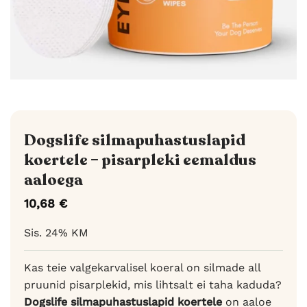
Dogslife silmapuhastuslapid
koertele – pisarpleki eemaldus
aaloega
10,68
€
Sis. 24% KM
Kas teie valge­karvalisel koeral on silmade all
pruunid pisarplekid, mis lihtsalt ei taha kaduda?
Dogslife silmapuhastuslapid koertele
on aaloe