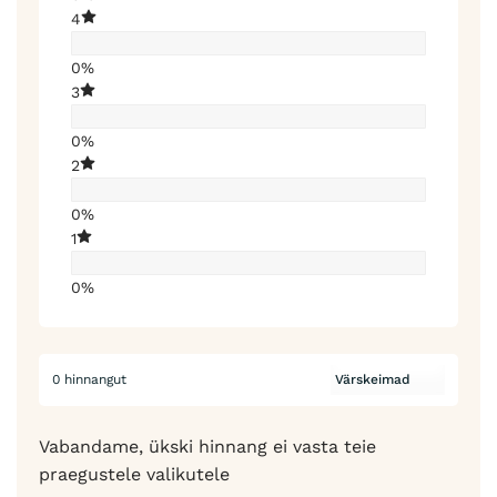
4
0%
3
0%
2
0%
1
0%
0 hinnangut
Vabandame, ükski hinnang ei vasta teie
praegustele valikutele