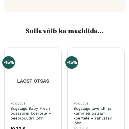
Sulle võib ka meeldida...
-15%
-15%
LAOST OTSAS
HOOLDUS
HOOLDUS
Bugalugs Baby Fresh
Bugalugs lavendli ja
pusasprei koertele –
kummeli palsam
beebipuudri lõhn
koertele – rahustav
lõhn
10,30
€
19,34
€