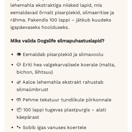
lehemahla ekstraktiga niisked lapid, mis
eemaldavad õrnalt pisarplekid, silmaeritise ja
rähma. Pakendis 100 lappi – jätkub kuudeks
igapäevaseks hoolduseks.
Miks valida Dogslife silmapuhastuslapid?
👁️ Eemaldab pisarplekid ja silmavoolu
🐶 Eriti hea valgekarvalisele koerale (malta,
bichon, šihtsuu)
🌿 Aaloe lehemahla ekstrakt rahustab
silmaümbrust
🤲 Pehme tekstuur tundlikule piirkonnale
📦 100 lappi tugevas plastpurgis – alati
käepärast
🐾 Sobib igas vanuses koertele