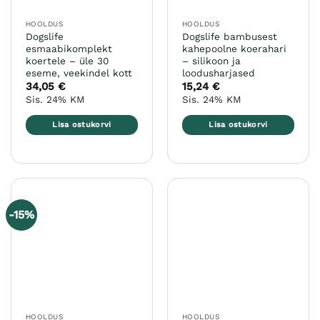
HOOLDUS
HOOLDUS
Dogslife
Dogslife bambusest
esmaabikomplekt
kahepoolne koerahari
koertele – üle 30
– silikoon ja
eseme, veekindel kott
loodusharjased
34,05
€
15,24
€
Sis. 24% KM
Sis. 24% KM
Lisa ostukorvi
Lisa ostukorvi
-15%
HOOLDUS
HOOLDUS