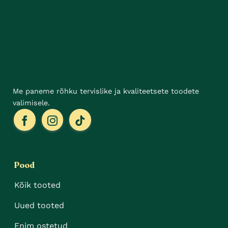
teha
tootelehel.
Me paneme rõhku tervislike ja kvaliteetsete toodete
valimisele.
Pood
Kõik tooted
Uued tooted
Enim ostetud