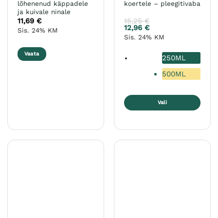
lõhenenud käppadele
koertele – pleegitivaba
ja kuivale ninale
11,69
€
15,25
€
12,96
€
Sis. 24% KM
Sis. 24% KM
Vaata
250ML
500ML
Vali
Sellel
tootel
on
mitu
varianti.
Valikuid
saab
teha
tootelehel.