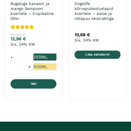
Bugalugs banaani ja
Dogslife
mango šampoon
kõrvapuhastuslapid
koertele – tropikaline
koertele – aaloe ja
lõhn
nõiapuu ekstraktiga
Hinnanguga
15,25
€
10,68
€
5
/ 5
12,96
€
Sis. 24% KM
Sis. 24% KM
Lisa ostukorvi
250ML
500ML
Vali
Sellel
tootel
on
mitu
varianti.
Valikuid
saab