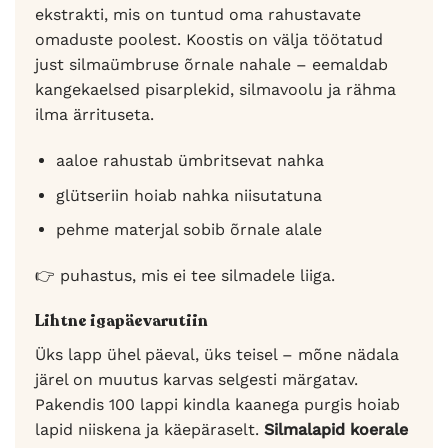
ekstrakti, mis on tuntud oma rahustavate
omaduste poolest. Koostis on välja töötatud
just silmaümbruse õrnale nahale – eemaldab
kangekaelsed pisarplekid, silmavoolu ja rähma
ilma ärrituseta.
aaloe rahustab ümbritsevat nahka
glütseriin hoiab nahka niisutatuna
pehme materjal sobib õrnale alale
👉 puhastus, mis ei tee silmadele liiga.
Lihtne igapäevarutiin
Üks lapp ühel päeval, üks teisel – mõne nädala
järel on muutus karvas selgesti märgatav.
Pakendis 100 lappi kindla kaanega purgis hoiab
lapid niiskena ja käepäraselt.
Silmalapid koerale