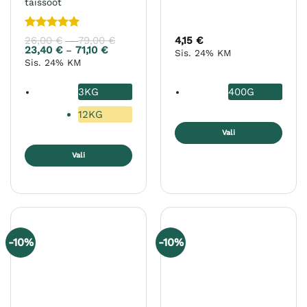
täissööt
Hinnanguga
26,00
€
79,00
€
Hinnavahemik:
4,15
€
–
26,00 €
5
/ 5
23,40
€
71,10
€
Hinnavahemik:
–
Sis. 24% KM
kuni
23,40 €
Sis. 24% KM
79,00 €
kuni
71,10 €
3KG
400G
12KG
Vali
Sellel
Vali
tootel
Sellel
on
tootel
mitu
on
varianti.
mitu
Valikuid
varianti.
saab
-10%
-10%
Valikuid
teha
saab
tootelehel.
teha
tootelehel.