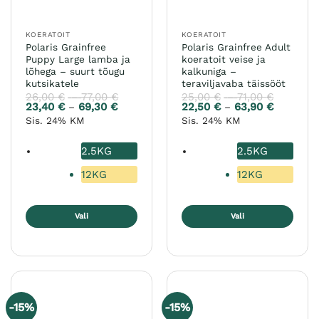
KOERATOIT
KOERATOIT
Polaris Grainfree
Polaris Grainfree Adult
Puppy Large lamba ja
koeratoit veise ja
lõhega – suurt tõugu
kalkuniga –
kutsikatele
teraviljavaba täissööt
26,00
€
77,00
€
Hinnavahemik:
25,00
€
71,00
€
Hinnava
–
–
26,00 €
25,00 €
23,40
€
69,30
€
Hinnavahemik:
22,50
€
63,90
€
Hinnavah
–
–
kuni
kuni
23,40 €
22,50 €
Sis. 24% KM
Sis. 24% KM
77,00 €
71,00 €
kuni
kuni
69,30 €
63,90 €
2.5KG
2.5KG
12KG
12KG
Vali
Vali
Sellel
Sellel
tootel
tootel
on
on
mitu
mitu
varianti.
varianti.
-15%
-15%
Valikuid
Valikuid