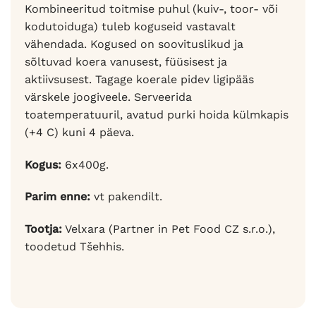
Kombineeritud toitmise puhul (kuiv-, toor- või
kodutoiduga) tuleb koguseid vastavalt
vähendada. Kogused on soovituslikud ja
sõltuvad koera vanusest, füüsisest ja
aktiivsusest. Tagage koerale pidev ligipääs
värskele joogiveele. Serveerida
toatemperatuuril, avatud purki hoida külmkapis
(+4 C) kuni 4 päeva.
Kogus:
6x400g.
Parim enne:
vt pakendilt.
Tootja:
Velxara (Partner in Pet Food CZ s.r.o.),
toodetud Tšehhis.