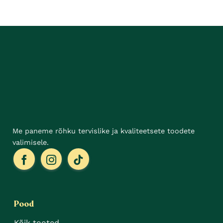
mitu
mitu
varianti.
varianti.
Valikuid
Valikuid
saab
saab
teha
teha
tootelehel.
tootelehel.
Me paneme rõhku tervislike ja kvaliteetsete toodete
valimisele.
Pood
Kõik tooted