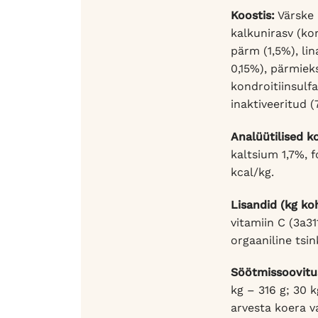
Koostis:
Värske 
kalkunirasv (ko
pärm (1,5%), li
0,15%), pärmiek
kondroitiinsulf
inaktiveeritud (
Analüütilised k
kaltsium 1,7%, 
kcal/kg.
Lisandid (kg ko
vitamiin C (3a3
orgaaniline tsi
Söötmissoovitu
kg – 316 g; 30 
arvesta koera va