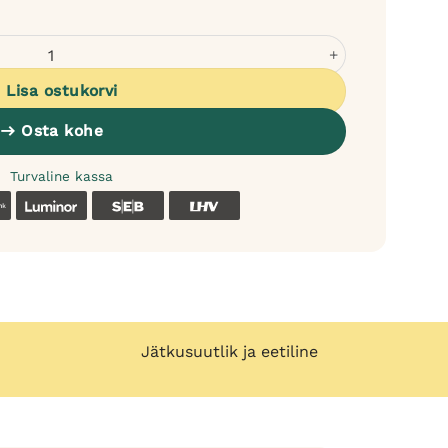
eiin kuivtoit koertele - täissööt kogus
Lisa ostukorvi
Osta kohe
Turvaline kassa
k
Coop
Luminor
SEB
LHV
Jätkusuutlik ja eetiline