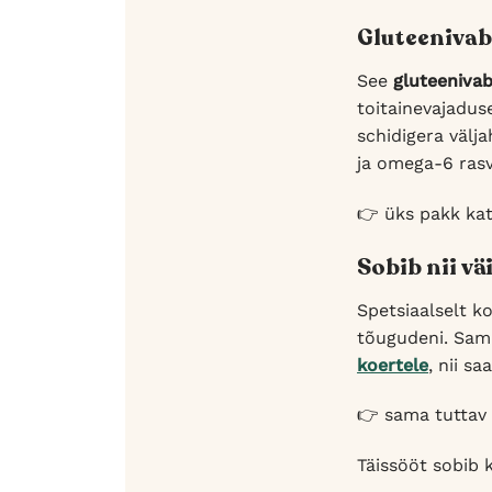
Gluteenivab
See
gluteenivab
toitainevajadus
schidigera välj
ja omega-6 rasv
👉 üks pakk kat
Sobib nii vä
Spetsiaalselt k
tõugudeni. Sam
koertele
, nii s
👉 sama tuttav 
Täissööt sobib 