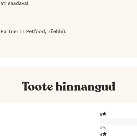
lati saadaval.
Partner in Petfood, Tšehhi).
Toote hinnangud
5
0%
4