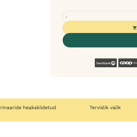
Velxara värske kalkuniga monoprot
Swedban
rinaaride heakskiidetud
Tervislik valik