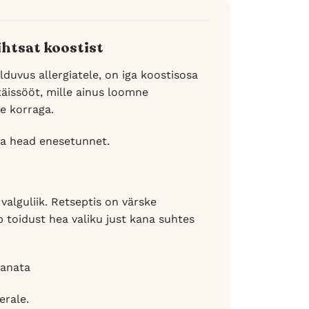
ihtsat koostist
lduvus allergiatele, on iga koostisosa
issööt, mille ainus loomne
ne korraga.
 ja head enesetunnet.
valguliik. Retseptis on värske
b toidust hea valiku just kana suhtes
kanata
erale.