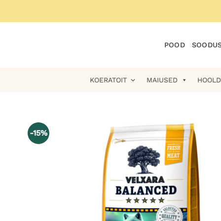
Skip
to
content
POOD
SOODUS
KOERATOIT
MAIUSED
HOOLD
-15%