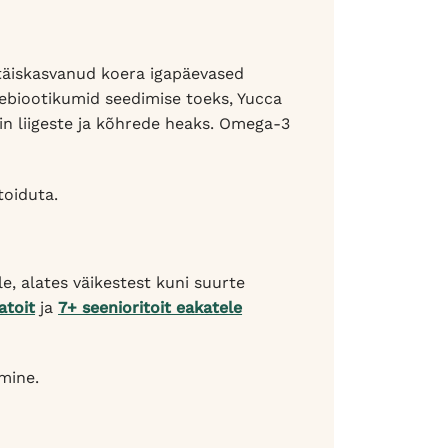
täiskasvanud koera igapäevased
rebiootikumid seedimise toeks, Yucca
in liigeste ja kõhrede heaks. Omega-3
toiduta.
, alates väikestest kuni suurte
atoit
ja
7+ seenioritoit eakatele
umine.