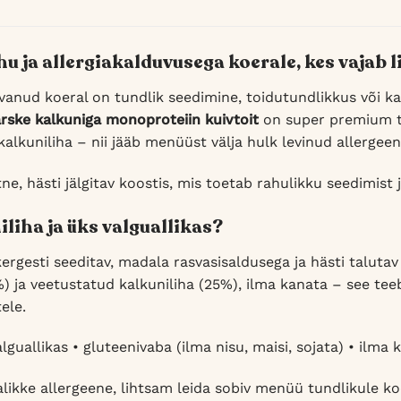
u ja allergiakalduvusega koerale, kes vajab l
svanud koeral on tundlik seedimine, toidutundlikkus või ka
ärske kalkuniga monoproteiin kuivtoit
on super premium tä
kalkuniliha – nii jääb menüüst välja hulk levinud allergee
ne, hästi jälgitav koostis, mis toetab rahulikku seedimist
liha ja üks valguallikas?
ergesti seeditav, madala rasvasisaldusega ja hästi talutav 
%) ja veetustatud kalkuniliha (25%), ilma kanata – see tee
ele.
guallikas • gluteenivaba (ilma nisu, maisi, sojata) • ilma 
ikke allergeene, lihtsam leida sobiv menüü tundlikule ko