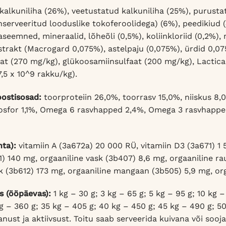
kalkuniliha (26%), veetustatud kalkuniliha (25%), purustatu
nserveeritud looduslike tokoferoolidega) (6%), peedikiud
naseemned, mineraalid, lõheõli (0,5%), koliinkloriid (0,2%
strakt (Macrogard 0,075%), astelpaju (0,075%), ürdid 0,07
aat (270 mg/kg), glükoosamiinsulfaat (200 mg/kg), Lactica
7,5 x 10^9 rakku/kg).
oostisosad:
toorproteiin 26,0%, toorrasv 15,0%, niiskus 8,
fosfor 1,1%, Omega 6 rasvhapped 2,4%, Omega 3 rasvhappe
hta):
vitamiin A (3a672a) 20 000 RÜ, vitamiin D3 (3a671) 1 
11) 140 mg, orgaaniline vask (3b407) 8,6 mg, orgaaniline r
nk (3b612) 173 mg, orgaaniline mangaan (3b505) 5,9 mg, org
s (ööpäevas):
1 kg – 30 g; 3 kg – 65 g; 5 kg – 95 g; 10 kg –
kg – 360 g; 35 kg – 405 g; 40 kg – 450 g; 45 kg – 490 g; 5
nust ja aktiivsust. Toitu saab serveerida kuivana või sooj