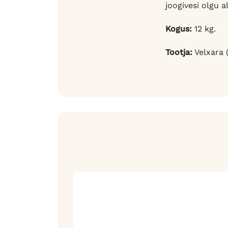
joogivesi olgu a
Kogus:
12 kg.
Tootja:
Velxara (