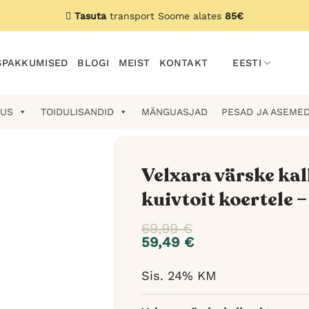
Tasuta
transport Soome alates
85€
PAKKUMISED
BLOGI
MEIST
KONTAKT
EESTI
US
TOIDULISANDID
MÄNGUASJAD
PESAD JA ASEME
Velxara värske ka
kuivtoit koertele –
69,99
€
59,49
€
Sis. 24% KM