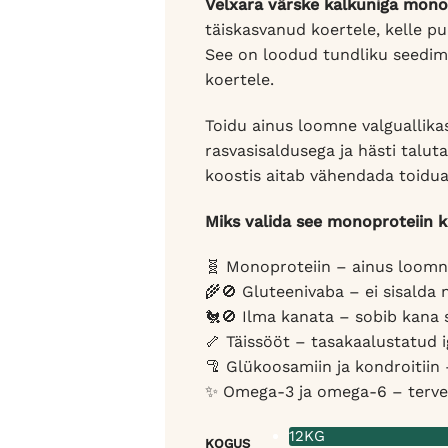
Velxara värske kalkuniga monop
täiskasvanud koertele, kelle p
See on loodud tundliku seedimis
koertele.
Toidu ainus loomne valguallikas
rasvasisaldusega ja hästi taluta
koostis aitab vähendada toidual
Miks valida see monoproteiin k
🧬 Monoproteiin – ainus loomne
🌾🚫 Gluteenivaba – ei sisalda n
🐔🚫 Ilma kanata – sobib kana 
🦴 Täissööt – tasakaalustatud 
🦿 Glükoosamiin ja kondroitiin 
✨ Omega-3 ja omega-6 – terve n
12KG
KOGUS