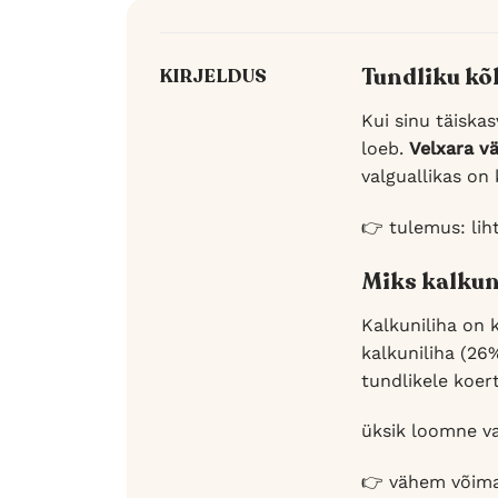
Tundliku kõh
KIRJELDUS
Kui sinu täiska
loeb.
Velxara v
valguallikas on 
👉 tulemus: liht
Miks kalkuni
Kalkuniliha on k
kalkuniliha (26
tundlikele koert
üksik loomne val
👉 vähem võimal