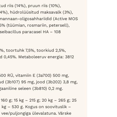
d riis (14%), pruun riis (10%),
 (4%), hüdrolüüsitud maksavalk (3%),
), mannaan-oligosahhariidid (Active MOS
5% (tüümian, rosmariin, petersell),
seibacillus paracasei HA – 108
0%, toortuhk 7,5%, toorkiud 2,5%,
d 0,45%. Metaboleeruv energia: 3812
500 RÜ, vitamiin E (3a700) 500 mg,
aud (3b107) 95 mg, jood (3b202) 3,8 mg,
aaniline seleen (3b810) 0,2 mg.
 160 g; 15 kg – 215 g; 20 kg – 265 g; 25
0 kg – 530 g. Kogus on soovituslik –
a vee/puljongiga ülevalatuna. Värske