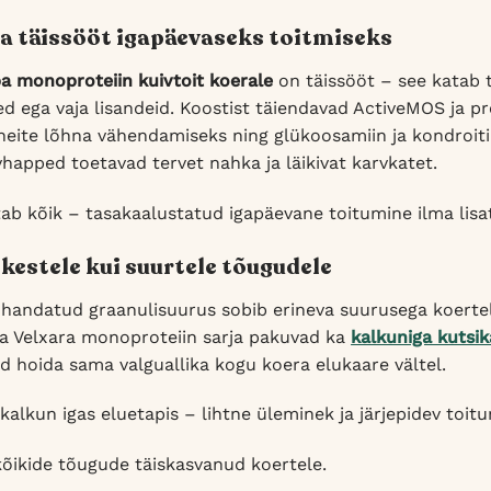
a täissööt igapäevaseks toitmiseks
a monoproteiin kuivtoit koerale
on täissööt – see katab 
ed ega vaja lisandeid. Koostist täiendavad ActiveMOS ja p
aheite lõhna vähendamiseks ning glükoosamiin ja kondroiti
happed toetavad tervet nahka ja läikivat karvkatet.
ab kõik – tasakaalustatud igapäevane toitumine ilma lisa
ikestele kui suurtele tõugudele
ohandatud graanulisuurus sobib erineva suurusega koertele
a Velxara monoproteiin sarja pakuvad ka
kalkuniga kutsik
aad hoida sama valguallika kogu koera elukaare vältel.
kalkun igas eluetapis – lihtne üleminek ja järjepidev toit
kõikide tõugude täiskasvanud koertele.