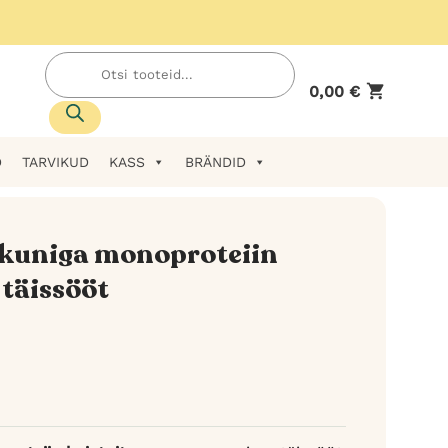
Products
search
0,00
€
D
TARVIKUD
KASS
BRÄNDID
lkuniga monoproteiin
 täissööt