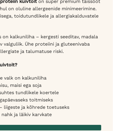
roteiin kuivtoit
on super premium täissööt
uhul on oluline allergeenide minimeerimine.
ega, toidutundlikele ja allergiakalduvatele
 on kalkuniliha – kergesti seeditav, madala
v valguliik. Ühe proteiini ja gluteenivaba
lergiate ja talumatuse riski.
uivtoit?
 valk on kalkuniliha
isu, maisi ega soja
suhtes tundlikele koertele
igapäevaseks toitmiseks
– liigeste ja kõhrede toetuseks
ahk ja läikiv karvkate