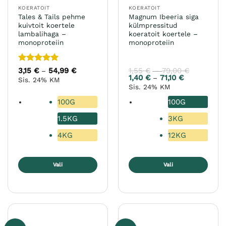
KOERATOIT
KOERATOIT
Tales & Tails pehme
Magnum Ibeeria siga
kuivtoit koertele
külmpressitud
lambalihaga –
koeratoit koertele –
monoproteiin
monoproteiin
Hinnanguga
3,15
€
54,99
€
Hinnavahemik:
1,55
€
79,00
€
Hinnavahe
–
–
3,15 €
1,55 €
5
/ 5
1,40
€
71,10
€
Hinnavahemi
–
Sis. 24% KM
kuni
kuni
1,40 €
Sis. 24% KM
54,99 €
79,00 €
kuni
71,10 €
100G
100G
1.5KG
3KG
4KG
12KG
Vali
Vali
Sellel
Sellel
tootel
tootel
on
on
mitu
mitu
varianti.
varianti.