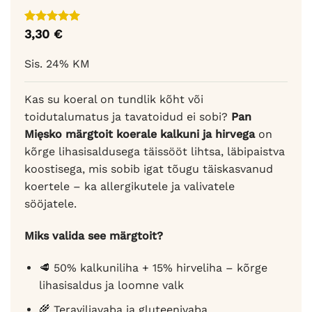
Hinnatud
1
3,30
€
5
/5
kliendi
hinnangu
Sis. 24% KM
põhjal
Kas su koeral on tundlik kõht või
toidutalumatus ja tavatoidud ei sobi?
Pan
Mięsko märgtoit koerale kalkuni ja hirvega
on
kõrge lihasisaldusega täissööt lihtsa, läbipaistva
koostisega, mis sobib igat tõugu täiskasvanud
koertele – ka allergikutele ja valivatele
sööjatele.
Miks valida see märgtoit?
🥩 50% kalkuniliha + 15% hirveliha – kõrge
lihasisaldus ja loomne valk
🌾 Teraviljavaba ja gluteenivaba