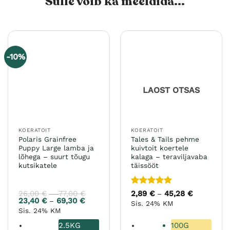
Sulle võib ka meeldida...
-10%
LAOST OTSAS
KOERATOIT
KOERATOIT
Polaris Grainfree
Tales & Tails pehme
Puppy Large lamba ja
kuivtoit koertele
lõhega – suurt tõugu
kalaga – teraviljavaba
kutsikatele
täissööt
Hinnanguga
26,00
€
77,00
€
Hinnavahemik:
2,89
€
45,28
€
Hinnavahe
–
–
26,00 €
2,89 €
5
/ 5
23,40
€
69,30
€
Hinnavahemik:
–
Sis. 24% KM
kuni
kuni
23,40 €
Sis. 24% KM
77,00 €
45,28 €
kuni
69,30 €
2.5KG
100G