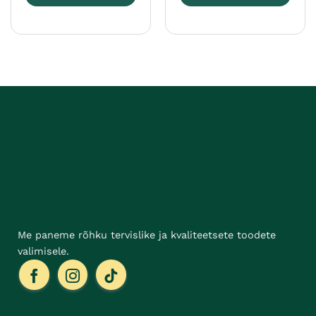
Sellel
Sellel
tootel
tootel
on
on
mitu
mitu
varianti.
varianti.
Valikuid
Valikuid
saab
saab
teha
teha
tootelehel.
tootelehel.
Me paneme rõhku tervislike ja kvaliteetsete toodete
valimisele.