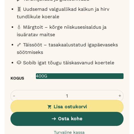
🧬 Uudsemad valguallikad kalkun ja hirv
tundlikule koerale
💧 Märgtoit – kõrge niiskusesisaldus ja
isuäratav maitse
🦴 Täissööt – tasakaalustatud igapäevaseks
söötmiseks
🐶 Sobib igat tõugu täiskasvanud koertele
400G
KOGUS
Pan Mięsko märgtoit koerale kalkuni ja hirvega 400g - tä
Lisa ostukorvi
Osta kohe
Turvaline kassa