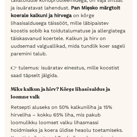
tavatoidule kõhuprobleemidega, on vaja lihtsat
ja isuäratavat lahendust.
Pan Mięsko märgtoit
koerale kalkuni ja hirvega
on kõrge
lihasisaldusega täissööt, mille läbipaistev
koostis sobib ka toidutalumatuse ja allergiatega
täiskasvanud koertele. Kalkun ja hirv on
uudsemad valguallikad, mida tundlik koer sageli
paremini talub.
👉 tulemus: isuäratav einestus, mille koostist
saad täpselt jälgida.
Miks kalkun ja hirv? Kõrge lihasisaldus ja
loomne valk
Retsepti aluseks on 50% kalkuniliha ja 15%
hirveliha – kokku 65% liha, mis pakub
loomulikku loomset valku lihasmassi
hoidmiseks ja koera üldise heaolu toetamiseks.