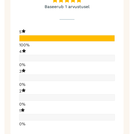
Baseerub 1 arvustusel
5
100%
4
0%
3
0%
2
0%
1
0%