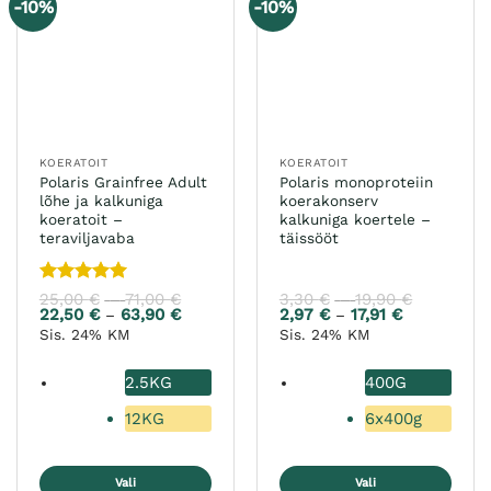
-10%
-10%
Valikuid
Valikuid
saab
saab
teha
teha
tootelehel.
tootelehel.
KOERATOIT
KOERATOIT
Polaris Grainfree Adult
Polaris monoproteiin
lõhe ja kalkuniga
koerakonserv
koeratoit –
kalkuniga koertele –
teraviljavaba
täissööt
Hinnanguga
25,00
€
71,00
€
Hinnavahemik:
3,30
€
19,90
€
Hinnavah
–
–
25,00 €
3,30 €
5
/ 5
22,50
€
63,90
€
Hinnavahemik:
2,97
€
17,91
€
Hinnavahem
–
–
kuni
kuni
22,50 €
2,97 €
Sis. 24% KM
Sis. 24% KM
71,00 €
19,90 €
kuni
kuni
63,90 €
17,91 €
2.5KG
400G
12KG
6x400g
Vali
Vali