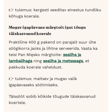
👉 tulemus: kergesti seeditav einestus tundliku
kõhuga koerale.
Mugav igapäevane märgtoit igat tõugu
täiskasvanud koerale
Praktiline 400 g pakend on parajalt suur ühe
söögikorra jaoks ja lihtne serveerida. Vaata ka
teisi Pan Mięsko märgtoite:
sealiha ja
lambalihaga
ning
sealiha ja metsseaga
, et
pakkuda koerale vaheldust.
👉 tulemus: maitsev ja mugav valik
igapäevaseks söötmiseks.
Täissööt sobib kõikide tõugude täiskasvanud
koertele.