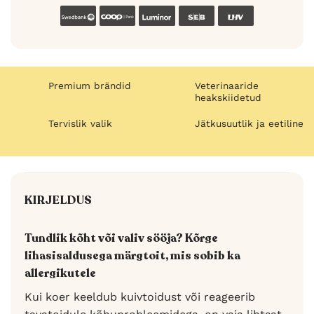
Swedbank
Coop
Luminor
SEB
LHV
Premium brändid
Veterinaaride
heakskiidetud
Tervislik valik
Jätkusuutlik ja eetiline
KIRJELDUS
Tundlik kõht või valiv sööja? Kõrge
lihasisaldusega märgtoit, mis sobib ka
allergikutele
Kui koer keeldub kuivtoidust või reageerib