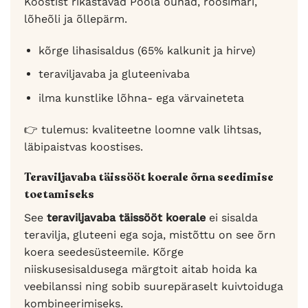
Koostist rikastavad Poola õunad, roosimari,
lõheõli ja õllepärm.
kõrge lihasisaldus (65% kalkunit ja hirve)
teraviljavaba ja gluteenivaba
ilma kunstlike lõhna- ega värvaineteta
👉 tulemus: kvaliteetne loomne valk lihtsas,
läbipaistvas koostises.
Teraviljavaba täissööt koerale õrna seedimise
toetamiseks
See
teraviljavaba täissööt koerale
ei sisalda
teravilja, gluteeni ega soja, mistõttu on see õrn
koera seedesüsteemile. Kõrge
niiskusesisaldusega märgtoit aitab hoida ka
veebilanssi ning sobib suurepäraselt kuivtoiduga
kombineerimiseks.