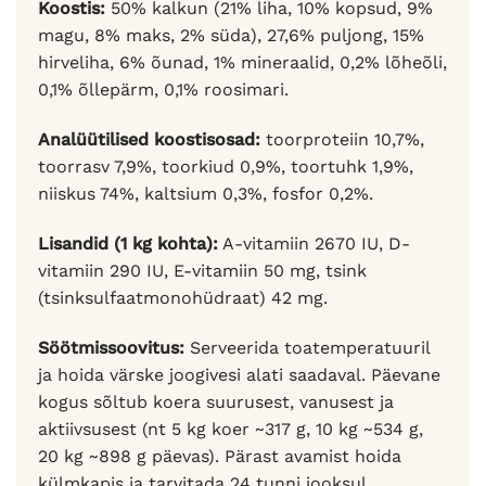
Koostis:
50% kalkun (21% liha, 10% kopsud, 9%
magu, 8% maks, 2% süda), 27,6% puljong, 15%
hirveliha, 6% õunad, 1% mineraalid, 0,2% lõheõli,
0,1% õllepärm, 0,1% roosimari.
Analüütilised koostisosad:
toorproteiin 10,7%,
toorrasv 7,9%, toorkiud 0,9%, toortuhk 1,9%,
niiskus 74%, kaltsium 0,3%, fosfor 0,2%.
Lisandid (1 kg kohta):
A-vitamiin 2670 IU, D-
vitamiin 290 IU, E-vitamiin 50 mg, tsink
(tsinksulfaatmonohüdraat) 42 mg.
Söötmissoovitus:
Serveerida toatemperatuuril
ja hoida värske joogivesi alati saadaval. Päevane
kogus sõltub koera suurusest, vanusest ja
aktiivsusest (nt 5 kg koer ~317 g, 10 kg ~534 g,
20 kg ~898 g päevas). Pärast avamist hoida
külmkapis ja tarvitada 24 tunni jooksul.