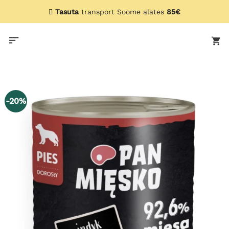
Skip
Tasuta
transport Soome alates
85€
to
content
-20%