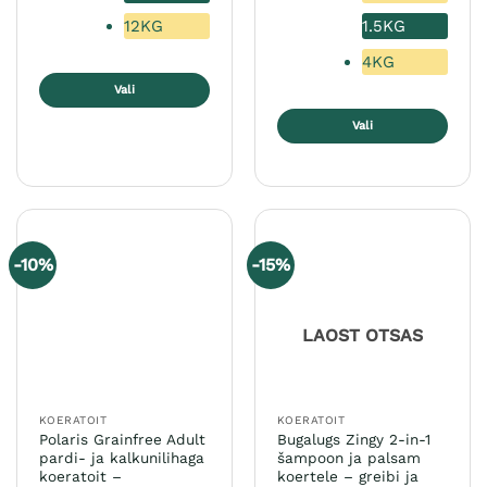
12KG
1.5KG
4KG
Vali
Sellel
Vali
tootel
Sellel
on
tootel
mitu
on
varianti.
mitu
Valikuid
varianti.
saab
-10%
-15%
Valikuid
teha
saab
tootelehel.
teha
LAOST OTSAS
tootelehel.
KOERATOIT
KOERATOIT
Polaris Grainfree Adult
Bugalugs Zingy 2-in-1
pardi- ja kalkunilihaga
šampoon ja palsam
koeratoit –
koertele – greibi ja