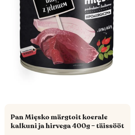
Pan Mięsko märgtoit koerale
kalkuni ja hirvega 400g – täissööt