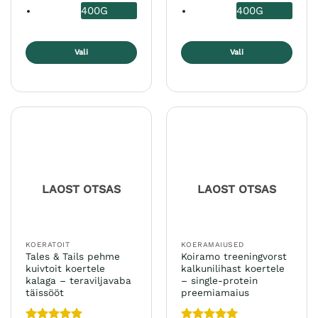
400G
400G
Vali
Vali
Sellel
Sellel
tootel
tootel
on
on
mitu
mitu
varianti.
varianti.
Valikuid
Valikuid
saab
saab
teha
teha
LAOST OTSAS
LAOST OTSAS
tootelehel.
tootelehel.
KOERATOIT
KOERAMAIUSED
Tales & Tails pehme
Koiramo treeningvorst
kuivtoit koertele
kalkunilihast koertele
kalaga – teraviljavaba
– single-protein
täissööt
preemiamaius