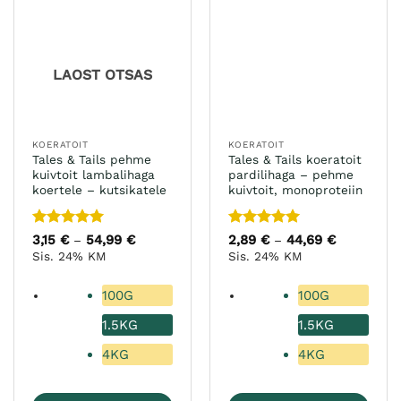
varianti.
tootelehel.
Valikuid
saab
teha
LAOST OTSAS
tootelehel.
KOERATOIT
KOERATOIT
Tales & Tails pehme
Tales & Tails koeratoit
kuivtoit lambalihaga
pardilihaga – pehme
koertele – kutsikatele
kuivtoit, monoproteiin
Hinnanguga
Hinnanguga
3,15
€
54,99
€
Hinnavahemik:
2,89
€
44,69
€
Hinnavahe
–
–
3,15 €
2,89 €
5
/ 5
5
/ 5
Sis. 24% KM
Sis. 24% KM
kuni
kuni
54,99 €
44,69 €
100G
100G
1.5KG
1.5KG
4KG
4KG