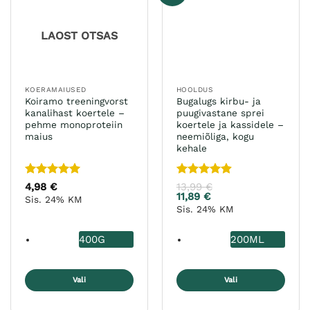
saab
tootelehel.
teha
LAOST OTSAS
tootelehel.
KOERAMAIUSED
HOOLDUS
Koiramo treeningvorst
Bugalugs kirbu- ja
kanalihast koertele –
puugivastane sprei
pehme monoproteiin
koertele ja kassidele –
maius
neemiõliga, kogu
kehale
Hinnanguga
Hinnanguga
4,98
€
13,99
€
5
/ 5
4.9
/ 5
11,89
€
Sis. 24% KM
Sis. 24% KM
400G
200ML
Vali
Vali
Sellel
Sellel