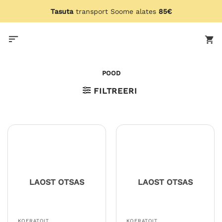
Skip
Tasuta
transport Soome alates
85€
to
content
POOD
FILTREERI
LAOST OTSAS
LAOST OTSAS
KOERATOIT
KOERATOIT