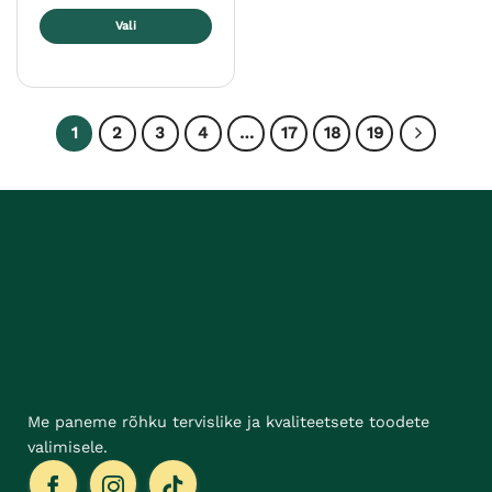
Vali
Sellel
tootel
on
mitu
1
2
3
4
…
17
18
19
varianti.
Valikuid
saab
teha
tootelehel.
Me paneme rõhku tervislike ja kvaliteetsete toodete
valimisele.