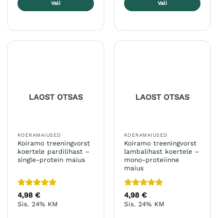
Vali
Vali
Sellel
Sellel
tootel
tootel
on
on
mitu
mitu
varianti.
varianti.
Valikuid
Valikuid
saab
saab
teha
teha
LAOST OTSAS
LAOST OTSAS
tootelehel.
tootelehel.
KOERAMAIUSED
KOERAMAIUSED
Koiramo treeningvorst
Koiramo treeningvorst
koertele pardilihast –
lambalihast koertele –
single-protein maius
mono-proteiinne
maius
Hinnanguga
Hinnanguga
4,98
€
4,98
€
5
/ 5
5
/ 5
Sis. 24% KM
Sis. 24% KM