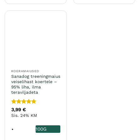
tootel
tootel
on
on
mitu
mitu
varianti.
varianti.
Valikuid
Valikuid
saab
saab
teha
teha
tootelehel.
tootelehel.
KOERAMAIUSED
Sanadog treeningmaius
veiselihast koertele –
95% liha, ilma
teraviljadeta
Hinnanguga
3,99
€
5
/ 5
Sis. 24% KM
100G