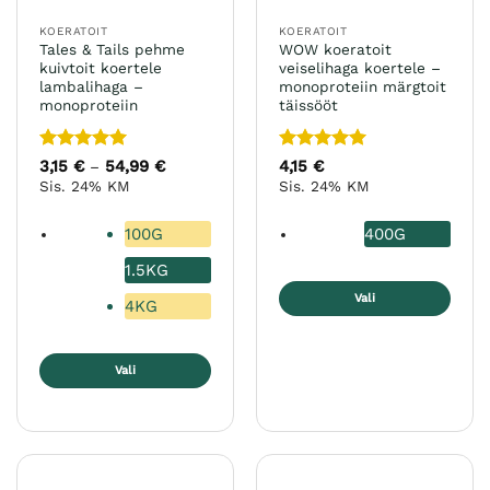
KOERATOIT
KOERATOIT
Tales & Tails pehme
WOW koeratoit
kuivtoit koertele
veiselihaga koertele –
lambalihaga –
monoproteiin märgtoit
monoproteiin
täissööt
Hinnanguga
Hinnanguga
3,15
€
54,99
€
Hinnavahemik:
4,15
€
–
3,15 €
5
/ 5
5
/ 5
Sis. 24% KM
Sis. 24% KM
kuni
54,99 €
100G
400G
1.5KG
Vali
4KG
Sellel
tootel
Vali
on
mitu
Sellel
varianti.
tootel
Valikuid
on
saab
mitu
teha