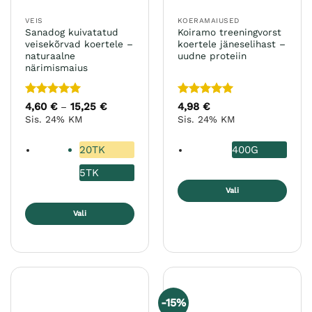
VEIS
KOERAMAIUSED
Sanadog kuivatatud
Koiramo treeningvorst
veisekõrvad koertele –
koertele jäneselihast –
naturaalne
uudne proteiin
närimismaius
Hinnanguga
Hinnanguga
4,60
€
15,25
€
Hinnavahemik:
4,98
€
–
4,60 €
5
/ 5
5
/ 5
Sis. 24% KM
Sis. 24% KM
kuni
15,25 €
20TK
400G
5TK
Vali
Sellel
Vali
tootel
Sellel
on
tootel
mitu
on
varianti.
mitu
Valikuid
varianti.
saab
-15%
Valikuid
teha