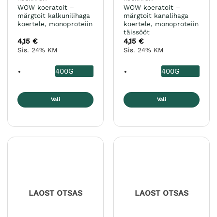
WOW koeratoit –
WOW koeratoit –
märgtoit kalkunilihaga
märgtoit kanalihaga
koertele, monoproteiin
koertele, monoproteiin
täissööt
4,15
€
4,15
€
Sis. 24% KM
Sis. 24% KM
400G
400G
Vali
Vali
Sellel
Sellel
tootel
tootel
on
on
mitu
mitu
varianti.
varianti.
Valikuid
Valikuid
saab
saab
teha
teha
LAOST OTSAS
LAOST OTSAS
tootelehel.
tootelehel.