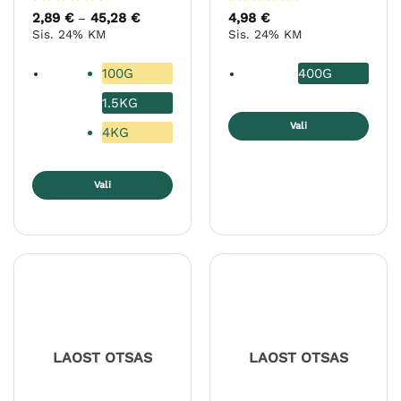
Hinnanguga
Hinnanguga
2,89
€
45,28
€
Hinnavahemik:
4,98
€
–
2,89 €
5
/ 5
5
/ 5
Sis. 24% KM
Sis. 24% KM
kuni
45,28 €
100G
400G
1.5KG
Vali
4KG
Sellel
tootel
Vali
on
mitu
Sellel
varianti.
tootel
Valikuid
on
saab
mitu
teha
varianti.
tootelehel.
Valikuid
saab
teha
LAOST OTSAS
LAOST OTSAS
tootelehel.