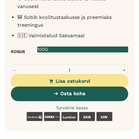
vanusest
🎒 Sobib koolitustaskusse ja preemiaks
treeningus
🇩🇪 Valmistatud Saksamaal
100G
KOGUS
Sanadog treeningmaius veiselihast koertele - 95% liha, il
Lisa ostukorvi
Osta kohe
Turvaline kassa
Swedbank
Coop
Luminor
SEB
LHV