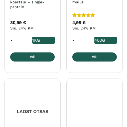
koertele – single-
maius
protein
Hinnanguga
30,99
€
4,98
€
5
/ 5
Sis. 24% KM
Sis. 24% KM
1KG
400G
Vali
Vali
Sellel
Sellel
tootel
tootel
on
on
mitu
mitu
varianti.
varianti.
Valikuid
Valikuid
saab
saab
teha
teha
LAOST OTSAS
tootelehel.
tootelehel.