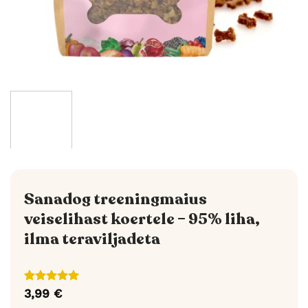
Sanadog treeningmaius
veiselihast koertele – 95% liha,
ilma teraviljadeta
Hinnatud
6
3,99
€
5
/5
kliendi