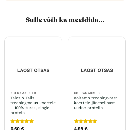
Sulle võib ka meeldida...
LAOST OTSAS
LAOST OTSAS
KOERAMAIUSED
KOERAMAIUSED
Tales & Tails
Koiramo treeningvorst
treeningmaius koertele
koertele jäneselihast –
– 100% tursk, single-
uudne proteiin
protein
Hinnanguga
Hinnanguga
6,60
€
4,98
€