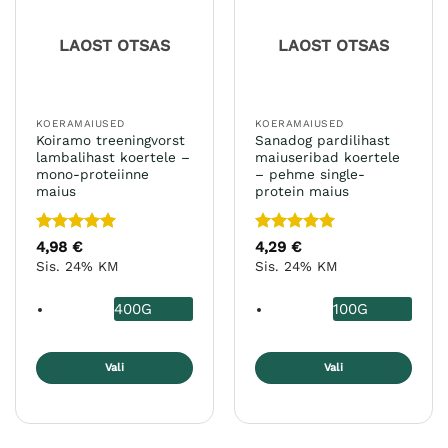
saab
tootelehel.
teha
LAOST OTSAS
LAOST OTSAS
tootelehel.
KOERAMAIUSED
KOERAMAIUSED
Koiramo treeningvorst
Sanadog pardilihast
lambalihast koertele –
maiuseribad koertele
mono-proteiinne
– pehme single-
maius
protein maius
Hinnanguga
Hinnanguga
4,98
€
4,29
€
5
/ 5
5
/ 5
Sis. 24% KM
Sis. 24% KM
400G
100G
Vali
Vali
Sellel
Sellel
tootel
tootel
on
on