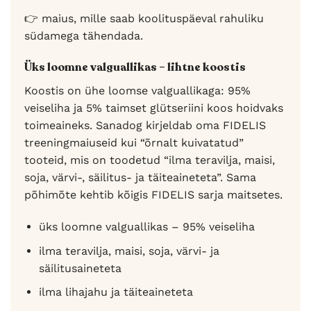
👉 maius, mille saab koolituspäeval rahuliku
südamega tähendada.
Üks loomne valguallikas – lihtne koostis
Koostis on ühe loomse valguallikaga: 95%
veiseliha ja 5% taimset glütseriini koos hoidvaks
toimeaineks. Sanadog kirjeldab oma FIDELIS
treeningmaiuseid kui “õrnalt kuivatatud”
tooteid, mis on toodetud “ilma teravilja, maisi,
soja, värvi-, säilitus- ja täiteaineteta”. Sama
põhimõte kehtib kõigis FIDELIS sarja maitsetes.
üks loomne valguallikas – 95% veiseliha
ilma teravilja, maisi, soja, värvi- ja
säilitusaineteta
ilma lihajahu ja täiteaineteta