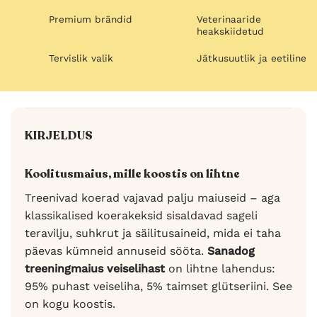
Premium brändid
Veterinaaride
heakskiidetud
Tervislik valik
Jätkusuutlik ja eetiline
KIRJELDUS
Koolitusmaius, mille koostis on lihtne
Treenivad koerad vajavad palju maiuseid – aga
klassikalised koerakeksid sisaldavad sageli
teravilju, suhkrut ja säilitusaineid, mida ei taha
päevas kümneid annuseid sööta.
Sanadog
treeningmaius veiselihast
on lihtne lahendus:
95% puhast veiseliha, 5% taimset glütseriini. See
on kogu koostis.