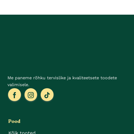
mitu
mitu
varianti.
varianti.
Valikuid
Valikuid
saab
saab
teha
teha
tootelehel.
tootelehel.
Me paneme rõhku tervislike ja kvaliteetsete toodete
valimisele.
Pood
Kõik tooted