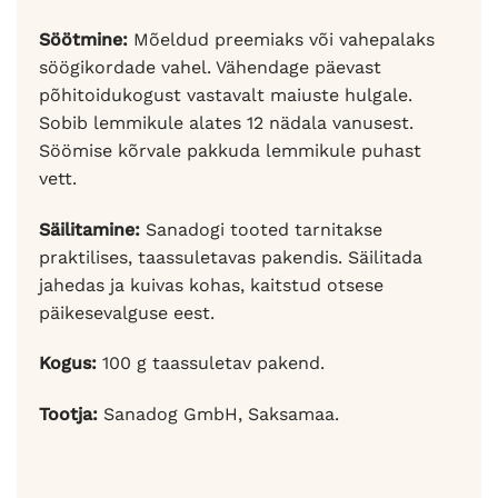
Söötmine:
Mõeldud preemiaks või vahepalaks
söögikordade vahel. Vähendage päevast
põhitoidukogust vastavalt maiuste hulgale.
Sobib lemmikule alates 12 nädala vanusest.
Söömise kõrvale pakkuda lemmikule puhast
vett.
Säilitamine:
Sanadogi tooted tarnitakse
praktilises, taassuletavas pakendis. Säilitada
jahedas ja kuivas kohas, kaitstud otsese
päikesevalguse eest.
Kogus:
100 g taassuletav pakend.
Tootja:
Sanadog GmbH, Saksamaa.