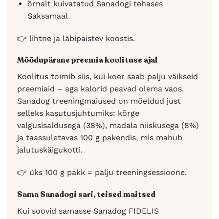
õrnalt kuivatatud Sanadogi tehases
Saksamaal
👉 lihtne ja läbipaistev koostis.
Mõõdupärane preemia koolituse ajal
Koolitus toimib siis, kui koer saab palju väikseid
preemiaid – aga kalorid peavad olema vaos.
Sanadog treeningmaiused on mõeldud just
selleks kasutusjuhtumiks: kõrge
valgusisaldusega (38%), madala niiskusega (8%)
ja taassuletavas 100 g pakendis, mis mahub
jalutuskäigukotti.
👉 üks 100 g pakk = palju treeningsessioone.
Sama Sanadogi sari, teised maitsed
Kui soovid samasse Sanadog FIDELIS