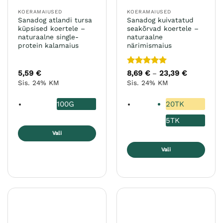
KOERAMAIUSED
KOERAMAIUSED
Sanadog atlandi tursa
Sanadog kuivatatud
küpsised koertele –
seakõrvad koertele –
naturaalne single-
naturaalne
protein kalamaius
närimismaius
Hinnanguga
5,59
€
8,69
€
23,39
€
Hinnavahe
–
8,69 €
5
/ 5
Sis. 24% KM
Sis. 24% KM
kuni
23,39 €
100G
20TK
5TK
Vali
Sellel
Vali
tootel
Sellel
on
tootel
mitu
on
varianti.
mitu
Valikuid
varianti.
saab
Valikuid
teha