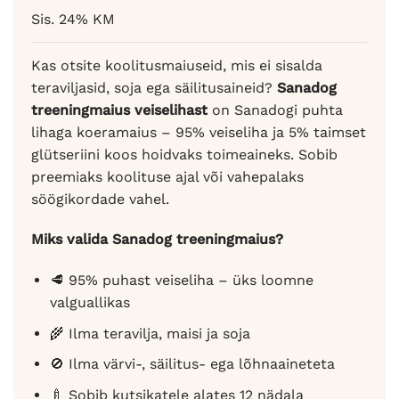
hinnangu
Sis. 24% KM
põhjal
Kas otsite koolitusmaiuseid, mis ei sisalda
teraviljasid, soja ega säilitusaineid?
Sanadog
treeningmaius veiselihast
on Sanadogi puhta
lihaga koeramaius – 95% veiseliha ja 5% taimset
glütseriini koos hoidvaks toimeaineks. Sobib
preemiaks koolituse ajal või vahepalaks
söögikordade vahel.
Miks valida Sanadog treeningmaius?
🥩 95% puhast veiseliha – üks loomne
valguallikas
🌾 Ilma teravilja, maisi ja soja
🚫 Ilma värvi-, säilitus- ega lõhnaaineteta
🍼 Sobib kutsikatele alates 12 nädala