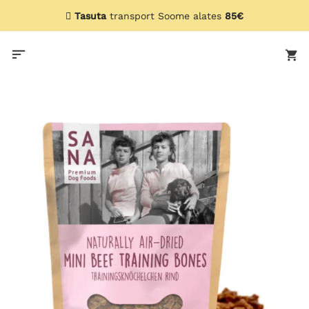
Skip
Tasuta
transport Soome alates
85€
to
content