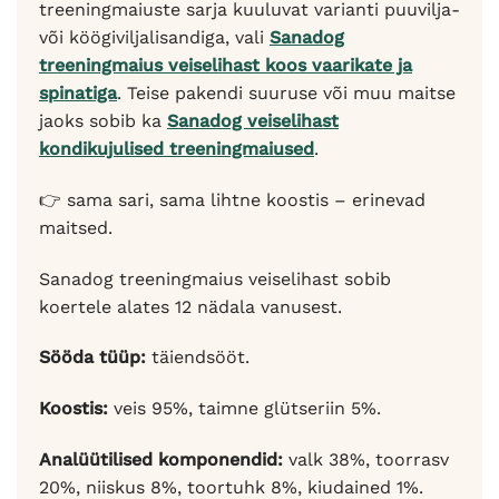
treeningmaiuste sarja kuuluvat varianti puuvilja-
või köögiviljalisandiga, vali
Sanadog
treeningmaius veiselihast koos vaarikate ja
spinatiga
. Teise pakendi suuruse või muu maitse
jaoks sobib ka
Sanadog veiselihast
kondikujulised treeningmaiused
.
👉 sama sari, sama lihtne koostis – erinevad
maitsed.
Sanadog treeningmaius veiselihast sobib
koertele alates 12 nädala vanusest.
Sööda tüüp:
täiendsööt.
Koostis:
veis 95%, taimne glütseriin 5%.
Analüütilised komponendid:
valk 38%, toorrasv
20%, niiskus 8%, toortuhk 8%, kiudained 1%.