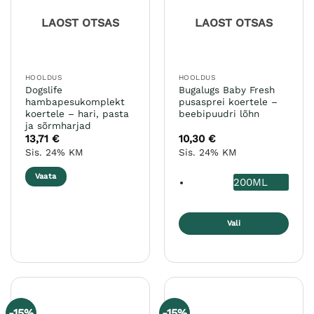
LAOST OTSAS
LAOST OTSAS
HOOLDUS
HOOLDUS
Dogslife
Bugalugs Baby Fresh
hambapesukomplekt
pusasprei koertele –
koertele – hari, pasta
beebipuudri lõhn
ja sõrmharjad
13,71
€
10,30
€
Sis. 24% KM
Sis. 24% KM
Vaata
200ML
Vali
Sellel
tootel
on
mitu
varianti.
-15%
-15%