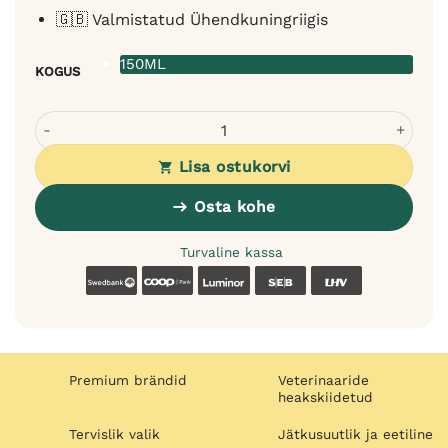
🇬🇧 Valmistatud Ühendkuningriigis
150ML
KOGUS
Bugalugs Baby Fresh vahukamm koertele ja kassidele - 
Lisa ostukorvi
Osta kohe
Turvaline kassa
Swedbank
Coop
Luminor
SEB
LHV
Premium brändid
Veterinaaride
heakskiidetud
Tervislik valik
Jätkusuutlik ja eetiline