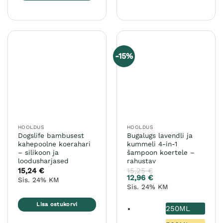
Sellel
on
tootel
mitu
on
varianti.
mitu
Valikuid
varianti.
saab
-15%
Valikuid
teha
saab
tootelehel.
teha
tootelehel.
HOOLDUS
HOOLDUS
Dogslife bambusest
Bugalugs lavendli ja
kahepoolne koerahari
kummeli 4-in-1
– silikoon ja
šampoon koertele –
loodusharjased
rahustav
15,24
€
15,25
€
12,96
€
Sis. 24% KM
Sis. 24% KM
Lisa ostukorvi
250ML