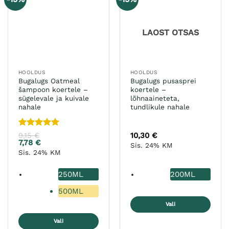
Valikuid
saab
teha
LAOST OTSAS
tootelehel.
HOOLDUS
HOOLDUS
Bugalugs Oatmeal
Bugalugs pusasprei
šampoon koertele –
koertele –
sügelevale ja kuivale
lõhnaaineteta,
nahale
tundlikule nahale
Hinnanguga
9,15
€
10,30
€
5
/ 5
7,78
€
Sis. 24% KM
Sis. 24% KM
250ML
200ML
500ML
Vali
Sellel
Vali
tootel