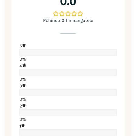
0.0
Põhineb 0 hinnangutele
5
0%
4
0%
3
0%
2
0%
1