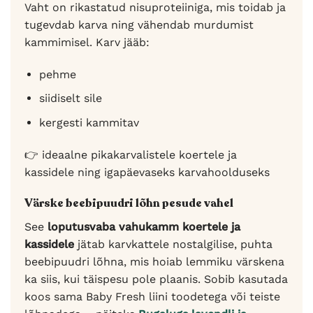
Vaht on rikastatud nisuproteiiniga, mis toidab ja
tugevdab karva ning vähendab murdumist
kammimisel. Karv jääb:
pehme
siidiselt sile
kergesti kammitav
👉 ideaalne pikakarvalistele koertele ja
kassidele ning igapäevaseks karvahoolduseks
Värske beebipuudri lõhn pesude vahel
See
loputusvaba vahukamm koertele ja
kassidele
jätab karvkattele nostalgilise, puhta
beebipuudri lõhna, mis hoiab lemmiku värskena
ka siis, kui täispesu pole plaanis. Sobib kasutada
koos sama Baby Fresh liini toodetega või teiste