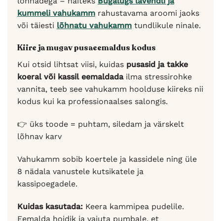
lõhnadega – näiteks
Bugalugs lavendli ja
kummeli vahukamm
rahustavama aroomi jaoks
või täiesti
lõhnatu vahukamm
tundlikule ninale.
Kiire ja mugav pusaeemaldus kodus
Kui otsid lihtsat viisi, kuidas
pusasid ja takke
koeral või kassil eemaldada
ilma stressirohke
vannita, teeb see vahukamm hoolduse kiireks nii
kodus kui ka professionaalses salongis.
👉 üks toode = puhtam, siledam ja värskelt
lõhnav karv
Vahukamm sobib koertele ja kassidele ning üle
8 nädala vanustele kutsikatele ja
kassipoegadele.
Kuidas kasutada:
Keera kammipea pudelile.
Eemalda hoidik ja vajuta pumbale, et