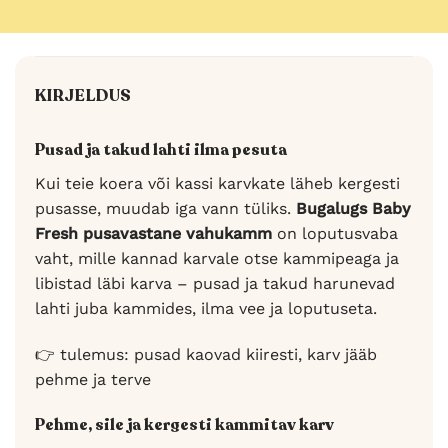
KIRJELDUS
Pusad ja takud lahti ilma pesuta
Kui teie koera või kassi karvkate läheb kergesti
pusasse, muudab iga vann tüliks.
Bugalugs Baby
Fresh pusavastane vahukamm
on loputusvaba
vaht, mille kannad karvale otse kammipeaga ja
libistad läbi karva – pusad ja takud harunevad
lahti juba kammides, ilma vee ja loputuseta.
👉 tulemus: pusad kaovad kiiresti, karv jääb
pehme ja terve
Pehme, sile ja kergesti kammitav karv