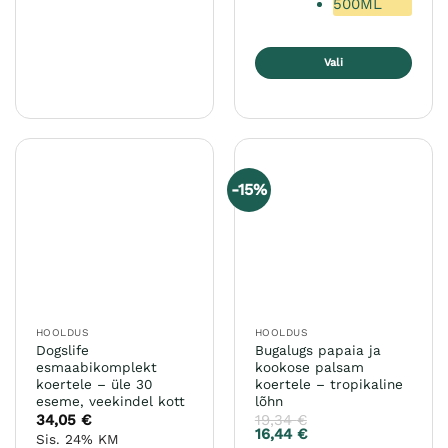
500ML
Vali
Sellel
tootel
on
mitu
varianti.
-15%
Valikuid
saab
teha
tootelehel.
HOOLDUS
HOOLDUS
Dogslife
Bugalugs papaia ja
esmaabikomplekt
kookose palsam
koertele – üle 30
koertele – tropikaline
eseme, veekindel kott
lõhn
34,05
€
19,34
€
16,44
€
Sis. 24% KM