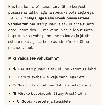
Kas teie koera või kassi karv läheb kergesti
pusasse ja takku, aga täispesuks pole aega ega
tahtmist?
Bugalugs Baby Fresh pusavastane
vahukamm
harutab pusad ja takud õrnalt lahti
otse kammides – ilma vanni, vee ja loputuseta.
Loputusvaba vaht pehmendab karva ja jätab
sellele nostalgilise beebipuudri värske lõhna
pesude vahel.
Miks valida see vahukamm?
🪮 Harutab pusad ja takud ühe kammiga lahti
🚿 Loputusvaba – ei vaja vanni ega vett
✨ Nisuproteiin pehmendab ja siledab karva
🌸 Värske beebipuudri (Baby Fresh) lõhn
🐶🐱 Sobib koertele ja kassidele