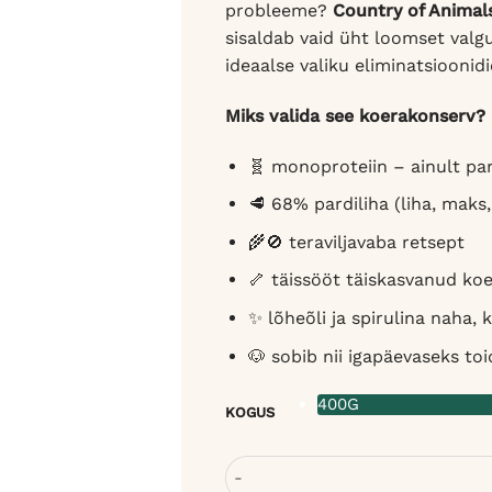
probleeme?
Country of Animal
sisaldab vaid üht loomset valgua
ideaalse valiku eliminatsioonidi
Miks valida see koerakonserv?
🧬 monoproteiin – ainult par
🥩 68% pardiliha (liha, maks
🌾🚫 teraviljavaba retsept
🦴 täissööt täiskasvanud koe
✨ lõheõli ja spirulina naha,
🐶 sobib nii igapäevaseks to
400G
KOGUS
Country of Animals pardilihaga k