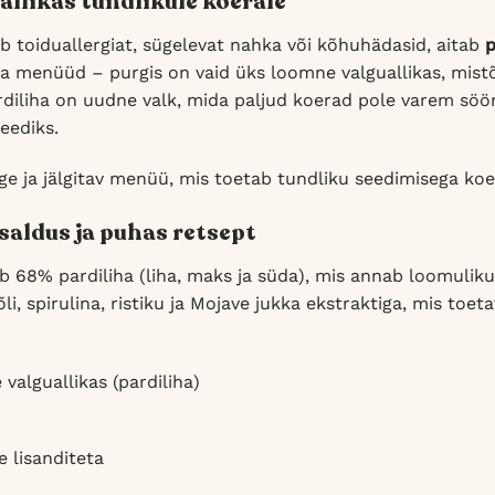
allikas tundlikule koerale
eb toiduallergiat, sügelevat nahka või kõhuhädasid, aitab
p
a menüüd – purgis on vaid üks loomne valguallikas, mistõt
ardiliha on uudne valk, mida paljud koerad pole varem söö
eediks.
ge ja jälgitav menüü, mis toetab tundliku seedimisega ko
saldus ja puhas retsept
ab 68% pardiliha (liha, maks ja süda), mis annab loomulik
õli, spirulina, ristiku ja Mojave jukka ekstraktiga, mis to
valguallikas (pardiliha)
e lisanditeta