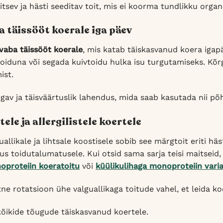
tsev ja hästi seeditav toit, mis ei koorma tundlikku organ
a täissööt koerale iga päev
avaba täissööt koerale
, mis katab täiskasvanud koera igap
oiduna või segada kuivtoidu hulka isu turgutamiseks. Kõrg
ist.
av ja täisväärtuslik lahendus, mida saab kasutada nii põh
tele ja allergilistele koertele
allikale ja lihtsale koostisele sobib see märgtoit eriti häs
vus toidutalumatusele. Kui otsid sama sarja teisi maitseid
oproteiin koeratoitu
või
küülikulihaga monoproteiin varia
tne rotatsioon ühe valguallikaga toitude vahel, et leida ko
kõikide tõugude täiskasvanud koertele.