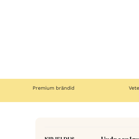
Premium brändid
Vete