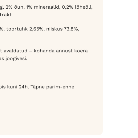
, 2% õun, 1% mineraalid, 0,2% lõheõli,
strakt
9%, toortuhk 2,65%, niiskus 73,8%,
lt avaldatud – kohanda annust koera
s joogivesi.
pis kuni 24h. Täpne parim-enne