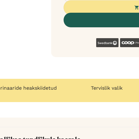
Swedban
rinaaride heakskiidetud
Tervislik valik