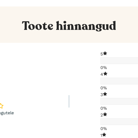
Toote hinnangud
5
0%
4
0%
3
0%
gutele
2
0%
1