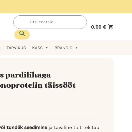
Products
search
0,00
€
D
TARVIKUD
KASS
BRÄNDID
s pardilihaga
noproteiin täissööt
või tundlik seedimine
ja tavaline toit tekitab