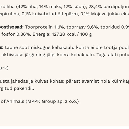
diliha (42% liha, 14% maks, 12% süda), 28,4% pardipuljong
% spirulina, 0,1% kuivatatud õllepärm, 0,1% Mojave jukka ek
oostisosad:
Toorproteiin 11,1%, toorrasv 9,6%, toorkiud 0,
fosfor 0,36%. Energia: 127,28 kcal / 100 g
s:
täpne söötmiskogus kehakaalu kohta ei ole tootja poo
 aktiivsuse järgi ning jälgi koera kehakaalu. Taga alati puha
urk)
usta jahedas ja kuivas kohas; pärast avamist hoia külmka
gitud pakendil.
of Animals (MPPK Group sp. z o.o.)