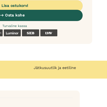
Lisa ostukorvi
Osta kohe
Turvaline kassa
k
Coop
Luminor
SEB
LHV
Jätkusuutlik ja eetiline