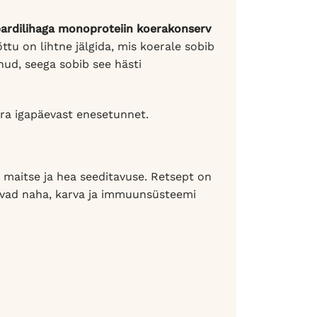
ardilihaga monoproteiin koerakonserv
tu on lihtne jälgida, mis koerale sobib
nud, seega sobib see hästi
era igapäevast enesetunnet.
u maitse ja hea seeditavuse. Retsept on
etavad naha, karva ja immuunsüsteemi