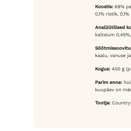
Koostis:
68% par
0,1% ristik, 0,1
Analüütilised k
kaltsium 0,45%, 
Söötmissoovitu
kaalu, vanuse ja
Kogus:
400 g (p
Parim enne:
hoi
kuupäev on mär
Tootja:
Country 