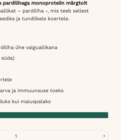
s pardilihaga monoproteiin märgtoit
llikat – pardiliha -, mis teeb sellest
eediks ja tundlikele koertele.
diliha ühe valguallikana
, süda)
rtele
 karva ja immuunsuse toeks
iduks kui maiuspalaks
oerakonserv - monoproteiin täissööt kogus