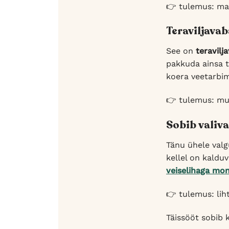
👉 tulemus: mai
Teraviljavab
See on
teravilj
pakkuda ainsa t
koera veetarbim
👉 tulemus: mug
Sobib valiva
Tänu ühele valgu
kellel on kaldu
veiselihaga mon
👉 tulemus: lih
Täissööt sobib 