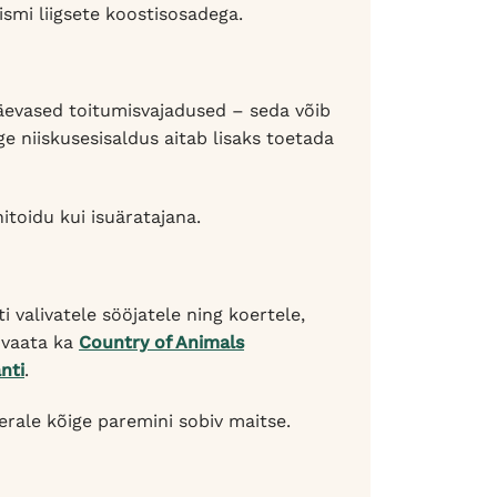
ismi liigsete koostisosadega.
äevased toitumisvajadused – seda võib
e niiskusesisaldus aitab lisaks toetada
itoidu kui isuäratajana.
ti valivatele sööjatele ning koertele,
, vaata ka
Country of Animals
nti
.
erale kõige paremini sobiv maitse.