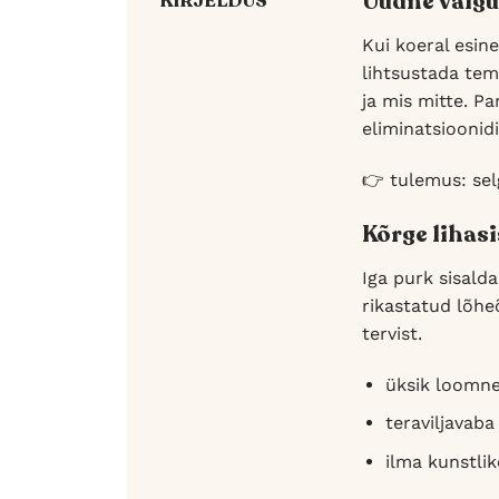
Uudne valgu
KIRJELDUS
Kui koeral esin
lihtsustada tem
ja mis mitte. P
eliminatsioonidi
👉 tulemus: sel
Kõrge lihasi
Iga purk sisald
rikastatud lõhe
tervist.
üksik loomne 
teraviljavaba
ilma kunstlik