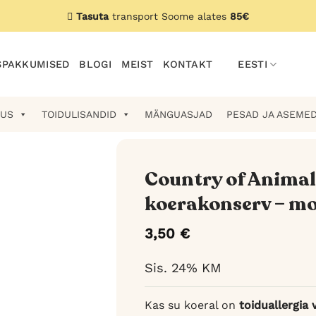
Tasuta
transport Soome alates
85€
PAKKUMISED
BLOGI
MEIST
KONTAKT
EESTI
US
TOIDULISANDID
MÄNGUASJAD
PESAD JA ASEME
Country of Animal
koerakonserv – mo
3,50
€
Sis. 24% KM
Kas su koeral on
toiduallergia 