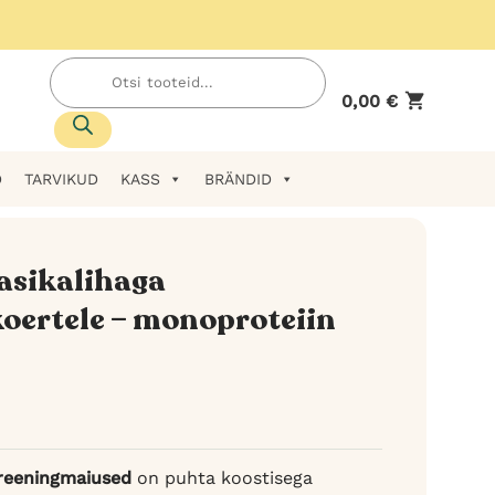
Products
search
0,00
€
D
TARVIKUD
KASS
BRÄNDID
asikalihaga
oertele – monoproteiin
treeningmaiused
on puhta koostisega