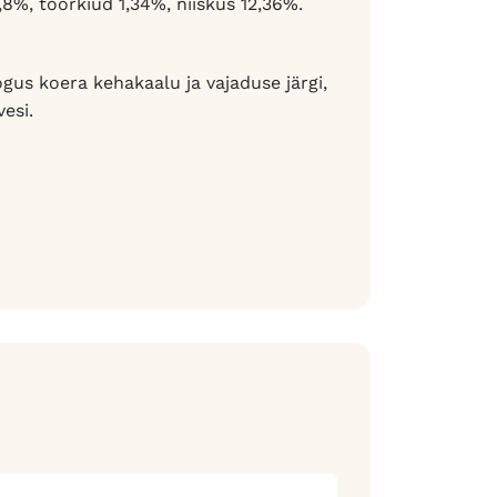
8%, toorkiud 1,34%, niiskus 12,36%.
s koera kehakaalu ja vajaduse järgi,
esi.