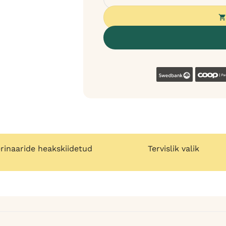
Swedban
rinaaride heakskiidetud
Tervislik valik