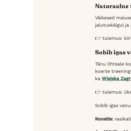
Naturaalne 
Väikesed maius
jalutuskäigul j
👉 tulemus: kii
Sobib igas 
Tänu lihtsale k
koerte treening
ka
Wiejska Zagr
👉 tulemus: üks
Sobib igas vanu
Koostis:
vasikal