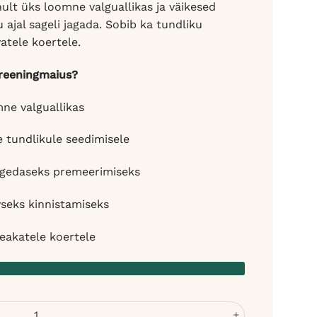
ult üks loomne valguallikas ja väikesed
ajal sageli jagada. Sobib ka tundliku
atele koertele.
treeningmaius?
ne valguallikas
 tundlikule seedimisele
agedaseks premeerimiseks
ivseks kinnistamiseks
 eakatele koertele
eningmaiused koertele - monoproteiin kogus