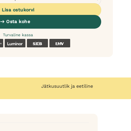
Lisa ostukorvi
Osta kohe
Turvaline kassa
k
Coop
Luminor
SEB
LHV
Jätkusuutlik ja eetiline