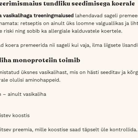
erimismaius tundliku seedimisega koerale
a vasikalihaga treeningmaiused
lahendavad sageli premeer
amata: retseptis on ainult üks loomne valguallikas ja li
riski ning sobib ka allergiale kalduvatele koertele.
 koera premeerida nii sageli kui vaja, ilma liigsete lisandi
liha monoproteiin toimib
istatud üksnes vasikalihast, mis on hästi seeditav ja kõrg
ale olulisi aminohappeid.
n – ainult vasikaliha
aistev koostis
tsev preemia, mille koostise saad täpselt üle kontrollida.