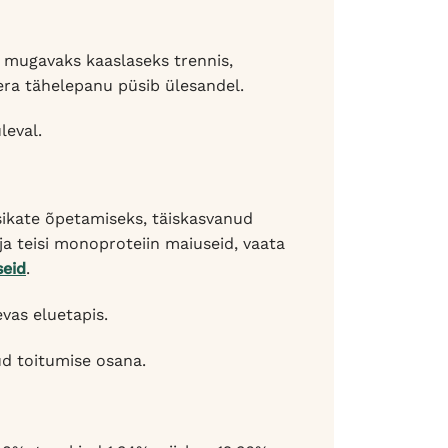
mugavaks kaaslaseks trennis,
oera tähelepanu püsib ülesandel.
leval.
sikate õpetamiseks, täiskasvanud
a teisi monoproteiin maiuseid, vaata
seid
.
vas eluetapis.
ud toitumise osana.