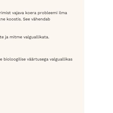
imist vajava koera probleemi ilma
htne koostis. See vähendab
te ja mitme valguallikata.
e bioloogilise väärtusega valguallikas