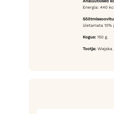
Analüütilised k
Energia: 440 kca
Söötmissoovitu
ületamata 10% p
Kogus:
150 g.
Tootja:
Wiejska 