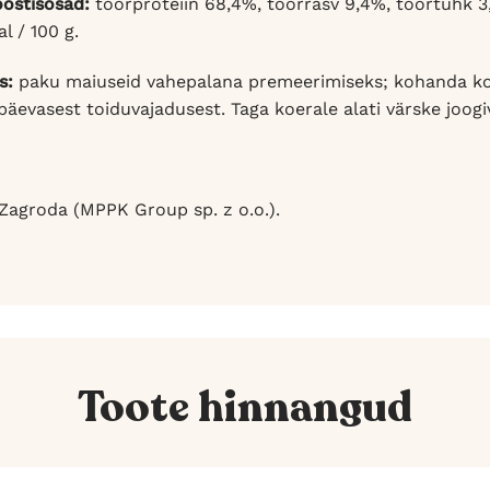
oostisosad:
toorproteiin 68,4%, toorrasv 9,4%, toortuhk 3,
l / 100 g.
s:
paku maiuseid vahepalana premeerimiseks; kohanda kogu
äevasest toiduvajadusest. Taga koerale alati värske joogiv
Zagroda (MPPK Group sp. z o.o.).
Toote hinnangud