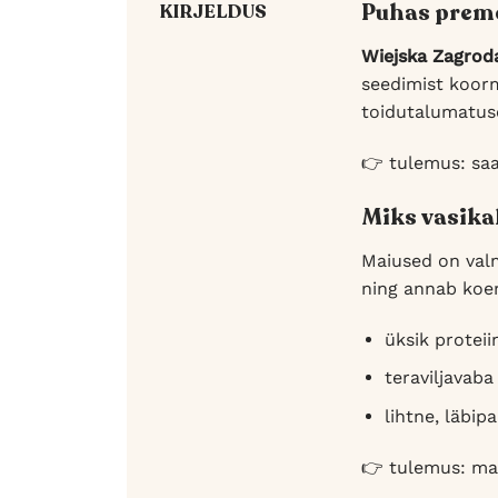
Puhas preme
KIRJELDUS
Wiejska Zagrod
seedimist koorm
toidutalumatuse 
👉 tulemus: saad
Miks vasika
Maiused on valm
ning annab koer
üksik proteii
teraviljavaba
lihtne, läbip
👉 tulemus: mai