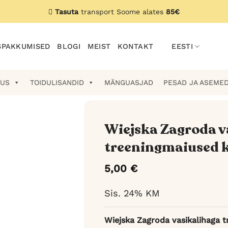
Tasuta
transport Soome alates
85€
PAKKUMISED
BLOGI
MEIST
KONTAKT
EESTI
US
TOIDULISANDID
MÄNGUASJAD
PESAD JA ASEME
Wiejska Zagroda v
treeningmaiused k
5,00
€
Sis. 24% KM
Wiejska Zagroda vasikalihaga 