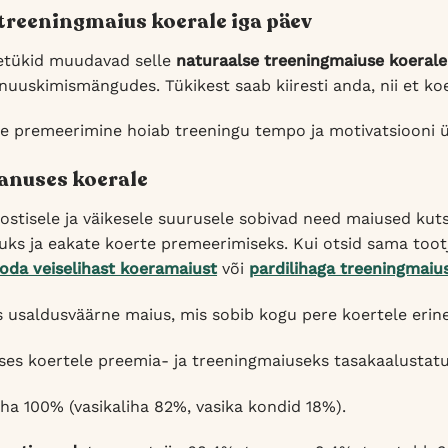
treeningmaius koerale iga päev
etükid muudavad selle
naturaalse treeningmaiuse koerale
a nuuskimismängudes. Tükikest saab kiiresti anda, nii et k
re premeerimine hoiab treeningu tempo ja motivatsiooni ü
vanuses koerale
oostisele ja väikesele suurusele sobivad need maiused kut
uks ja eakate koerte premeerimiseks. Kui otsid sama tootj
oda veiselihast koeramaiust
või
pardilihaga treeningmaiu
 usaldusväärne maius, mis sobib kogu pere koertele erine
ses koertele preemia- ja treeningmaiuseks tasakaalustat
iha 100% (vasikaliha 82%, vasika kondid 18%).