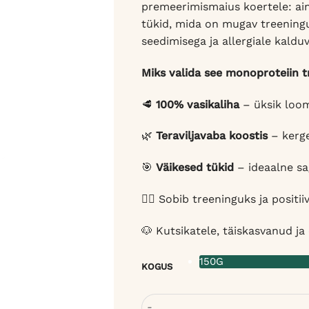
premeerimismaius koertele: ain
tükid, mida on mugav treeningu 
seedimisega ja allergiale kalduv
Miks valida see monoproteiin 
🥩
100% vasikaliha
– üksik loom
🌿
Teraviljavaba koostis
– kerge
🎯
Väikesed tükid
– ideaalne s
🐕‍🦺 Sobib treeninguks ja positi
🐶 Kutsikatele, täiskasvanud ja
150G
KOGUS
Wiejska Zagroda vasikalihaga tre