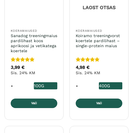
teha
LAOST OTSAS
tootelehel.
KOERAMAIUSED
KOERAMAIUSED
Sanadog treeningmaius
Koiramo treeningvorst
pardilihast koos
koertele pardilihast –
aprikoosi ja vetikatega
single-protein maius
koertele
Hinnanguga
Hinnanguga
3,99
€
4,98
€
5
/ 5
5
/ 5
Sis. 24% KM
Sis. 24% KM
100G
400G
Vali
Vali
Sellel
Sellel
tootel
tootel
on
on
mitu
mitu