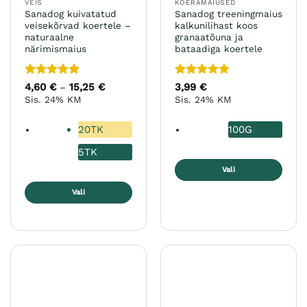
VEIS
KOERAMAIUSED
Sanadog kuivatatud
Sanadog treeningmaius
veisekõrvad koertele –
kalkunilihast koos
naturaalne
granaatõuna ja
närimismaius
bataadiga koertele
Hinnanguga
Hinnanguga
4,60
€
15,25
€
Hinnavahemik:
3,99
€
–
4,60 €
5
/ 5
5
/ 5
Sis. 24% KM
Sis. 24% KM
kuni
15,25 €
20TK
100G
5TK
Vali
Sellel
Vali
tootel
Sellel
on
tootel
mitu
on
varianti.
mitu
Valikuid
varianti.
saab
Valikuid
teha
saab
tootelehel.