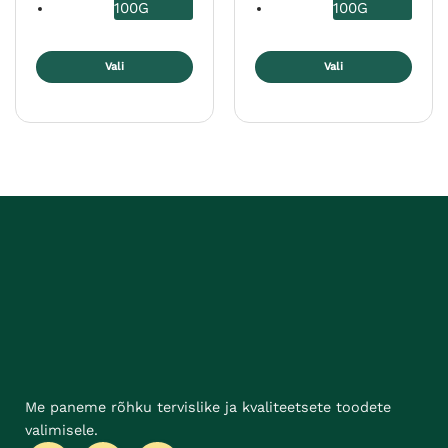
100G
100G
Vali
Vali
Sellel
Sellel
tootel
tootel
on
on
mitu
mitu
varianti.
varianti.
Valikuid
Valikuid
saab
saab
teha
teha
tootelehel.
tootelehel.
Me paneme rõhku tervislike ja kvaliteetsete toodete
valimisele.