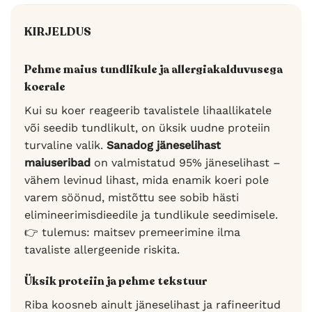
KIRJELDUS
Pehme maius tundlikule ja allergiakalduvusega
koerale
Kui su koer reageerib tavalistele lihaallikatele
või seedib tundlikult, on üksik uudne proteiin
turvaline valik.
Sanadog jäneselihast
maiuseribad
on valmistatud 95% jäneselihast –
vähem levinud lihast, mida enamik koeri pole
varem söönud, mistõttu see sobib hästi
elimineerimisdieedile ja tundlikule seedimisele.
👉 tulemus: maitsev premeerimine ilma
tavaliste allergeenide riskita.
Üksik proteiin ja pehme tekstuur
Riba koosneb ainult jäneselihast ja rafineeritud