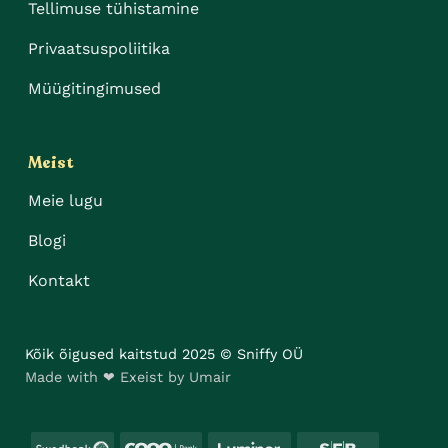
Tellimuse tühistamine
Privaatsuspoliitika
Müügitingimused
Meist
Meie lugu
Blogi
Kontakt
Kõik õigused kaitstud 2025 © Sniffy OÜ
Made with ❤ Exeist by Umair
Swedbank
Coop
Luminor
SEB