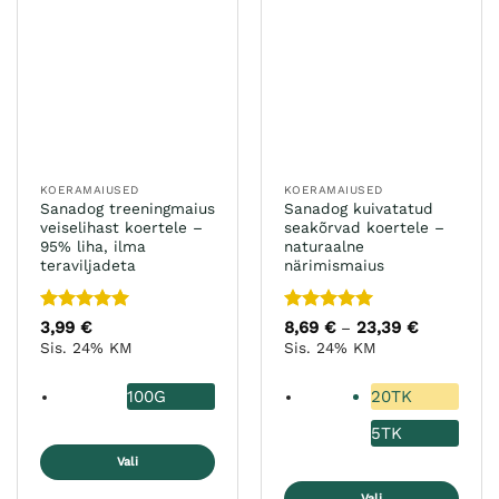
varianti.
varianti.
Valikuid
Valikuid
saab
saab
teha
teha
tootelehel.
tootelehel.
KOERAMAIUSED
KOERAMAIUSED
Sanadog treeningmaius
Sanadog kuivatatud
veiselihast koertele –
seakõrvad koertele –
95% liha, ilma
naturaalne
teraviljadeta
närimismaius
Hinnanguga
Hinnanguga
3,99
€
8,69
€
23,39
€
Hinnavahe
–
8,69 €
5
/ 5
5
/ 5
Sis. 24% KM
Sis. 24% KM
kuni
23,39 €
100G
20TK
5TK
Vali
Sellel
Vali