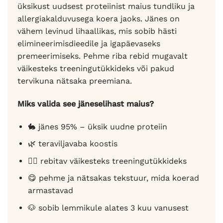
üksikust uudsest proteiinist maius tundliku ja
allergiakalduvusega koera jaoks. Jänes on
vähem levinud lihaallikas, mis sobib hästi
elimineerimisdieedile ja igapäevaseks
premeerimiseks. Pehme riba rebid mugavalt
väikesteks treeningutükkideks või pakud
tervikuna nätsaka preemiana.
Miks valida see jäneselihast maius?
🐇 jänes 95% – üksik uudne proteiin
🌿 teraviljavaba koostis
🐕‍🦺 rebitav väikesteks treeningutükkideks
😋 pehme ja nätsakas tekstuur, mida koerad
armastavad
🐶 sobib lemmikule alates 3 kuu vanusest