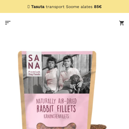
Skip
Tasuta
transport Soome alates
85€
to
content