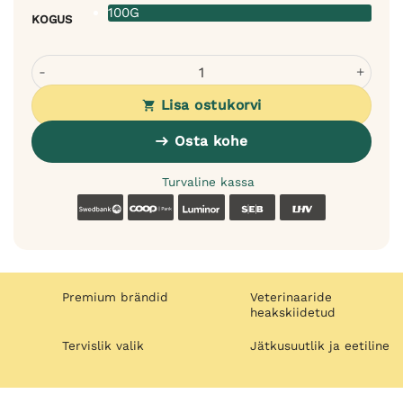
100G
KOGUS
Sanadog jäneselihast maiuseribad koertele - üksik uudne 
Lisa ostukorvi
Osta kohe
Turvaline kassa
Swedbank
Coop
Luminor
SEB
LHV
Premium brändid
Veterinaaride
heakskiidetud
Tervislik valik
Jätkusuutlik ja eetiline