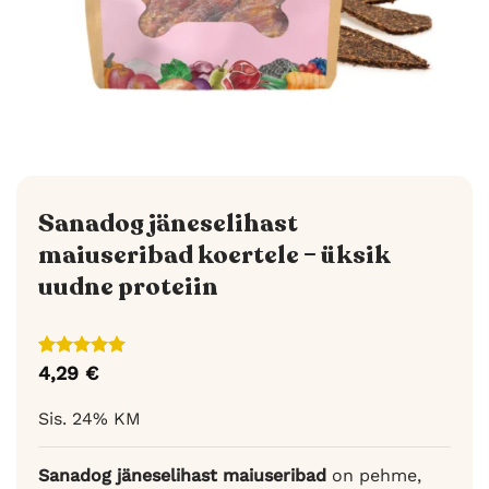
Sanadog jäneselihast
maiuseribad koertele – üksik
uudne proteiin
Hinnatud
1
4,29
€
5
/5
kliendi
hinnangu
Sis. 24% KM
põhjal
Sanadog jäneselihast maiuseribad
on pehme,