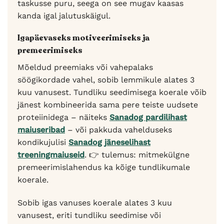
taskusse puru, seega on see mugav kaasas
kanda igal jalutuskäigul.
Igapäevaseks motiveerimiseks ja
premeerimiseks
Mõeldud preemiaks või vahepalaks
söögikordade vahel, sobib lemmikule alates 3
kuu vanusest. Tundliku seedimisega koerale võib
jänest kombineerida sama pere teiste uudsete
proteiinidega – näiteks
Sanadog pardilihast
maiuseribad
– või pakkuda vahelduseks
kondikujulisi
Sanadog jäneselihast
treeningmaiuseid
. 👉 tulemus: mitmekülgne
premeerimislahendus ka kõige tundlikumale
koerale.
Sobib igas vanuses koerale alates 3 kuu
vanusest, eriti tundliku seedimise või