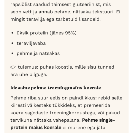
rapsiõlist saadud taimsest glütseriinist, mis
seob vett ja annab pehme, nätsaka tekstuuri. Ei
mingit teravilja ega tarbetuid lisandeid.
üksik proteiin (jänes 95%)
teraviljavaba
pehme ja nätsakas
👉 tulemus: puhas koostis, mille sisu tunned
ära ühe pilguga.
Ideaalne pehme treeningmaius koerale
Pehme riba suur eelis on paindlikkus: rebid selle
kiiresti väikesteks tükkideks, et premeerida
koera sagedaste treeningkordustega, või pakud
tervikuna nätsaka vahepalana.
Pehme single-
protein maius koerale
ei murene ega jäta