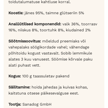
toidutalumatuse kahtluse korral.
Koostis:
jänes 95%, taimne glütseriin 5%
Analüütilised komponendid:
valk 36%, toorrasv
16%, niiskus 8%, toortuhk 8%, kiudained 2%
Söötmissoovitus:
mõeldud preemiaks või
vahepalaks söögikordade vahel; vähendage
põhitoidu kogust vastavalt. Sobib lemmikule
alates 3 kuu vanusest. Söömise kõrvale paku
alati puhast vett.
Kogus:
100 g taassuletav pakend
Säilitamine:
hoida jahedas ja kuivas kohas,
kaitstuna otsese päikesevalguse eest.
Tootja:
Sanadog GmbH