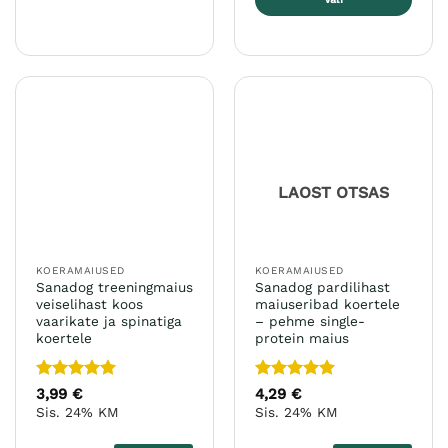
tootel
Sellel
on
tootel
mitu
on
varianti.
mitu
Valikuid
varianti.
saab
Valikuid
teha
saab
tootelehel.
teha
LAOST OTSAS
tootelehel.
KOERAMAIUSED
KOERAMAIUSED
Sanadog treeningmaius
Sanadog pardilihast
veiselihast koos
maiuseribad koertele
vaarikate ja spinatiga
– pehme single-
koertele
protein maius
Hinnanguga
Hinnanguga
3,99
€
4,29
€
5
/ 5
5
/ 5
Sis. 24% KM
Sis. 24% KM