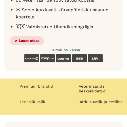
👨‍⚕️ Veterinaaride soovitatud koostis
🐶 Sobib korduvalt kõrvapõletikku saanud
koertele
🇬🇧 Valmistatud Ühendkuningriigis
Laost otsas
Turvaline kassa
Swedbank
Coop
Luminor
SEB
LHV
Premium brändid
Veterinaaride
heakskiidetud
Tervislik valik
Jätkusuutlik ja eetiline