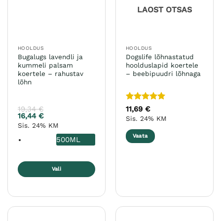
teha
LAOST OTSAS
tootelehel.
HOOLDUS
HOOLDUS
Bugalugs lavendli ja
Dogslife lõhnastatud
kummeli palsam
hoolduslapid koertele
koertele – rahustav
– beebipuudri lõhnaga
lõhn
Hinnanguga
19,34
€
11,69
€
5
/ 5
16,44
€
Sis. 24% KM
Sis. 24% KM
Vaata
500ML
Vali
Sellel
tootel
on
mitu