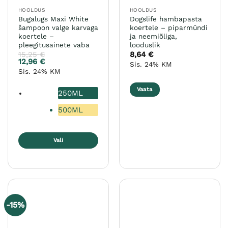
HOOLDUS
HOOLDUS
Bugalugs Maxi White
Dogslife hambapasta
šampoon valge karvaga
koertele – piparmündi
koertele –
ja neemiõliga,
pleegitusainete vaba
looduslik
15,25
€
8,64
€
12,96
€
Sis. 24% KM
Sis. 24% KM
Vaata
250ML
500ML
Vali
Sellel
tootel
on
mitu
varianti.
-15%
Valikuid
saab