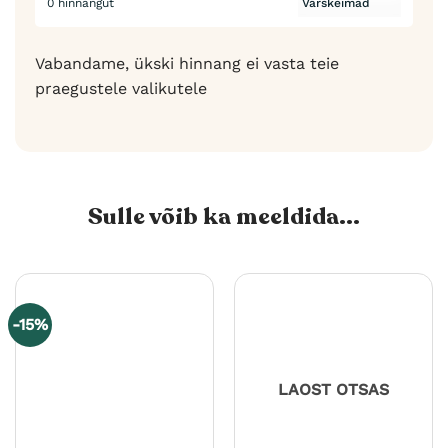
0 hinnangut
Vabandame, ükski hinnang ei vasta teie
praegustele valikutele
Sulle võib ka meeldida...
-15%
LAOST OTSAS