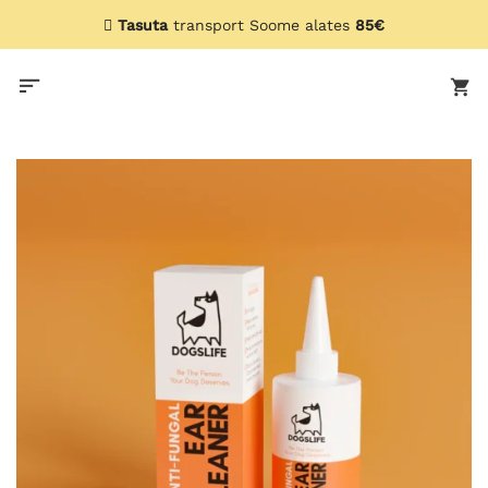
Skip
Tasuta
transport Soome alates
85€
to
content