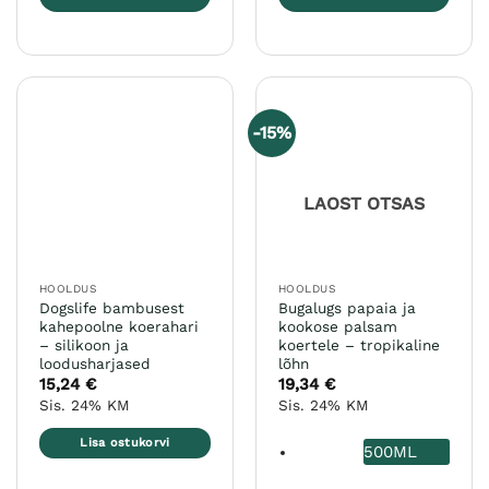
Sellel
Sellel
tootel
tootel
on
on
mitu
mitu
varianti.
varianti.
-15%
Valikuid
Valikuid
saab
saab
teha
teha
LAOST OTSAS
tootelehel.
tootelehel.
HOOLDUS
HOOLDUS
Dogslife bambusest
Bugalugs papaia ja
kahepoolne koerahari
kookose palsam
– silikoon ja
koertele – tropikaline
loodusharjased
lõhn
15,24
€
19,34
€
Sis. 24% KM
Sis. 24% KM
Lisa ostukorvi
500ML