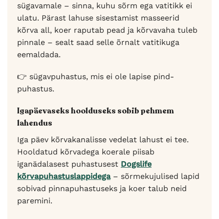
sügavamale – sinna, kuhu sõrm ega vatitikk ei
ulatu. Pärast lahuse sisestamist masseerid
kõrva all, koer raputab pead ja kõrvavaha tuleb
pinnale – sealt saad selle õrnalt vatitikuga
eemaldada.
👉 sügavpuhastus, mis ei ole lapise pind-
puhastus.
Igapäevaseks hoolduseks sobib pehmem
lahendus
Iga päev kõrvakanalisse vedelat lahust ei tee.
Hooldatud kõrvadega koerale piisab
iganädalasest puhastusest
Dogslife
kõrvapuhastuslappidega
– sõrmekujulised lapid
sobivad pinnapuhastuseks ja koer talub neid
paremini.