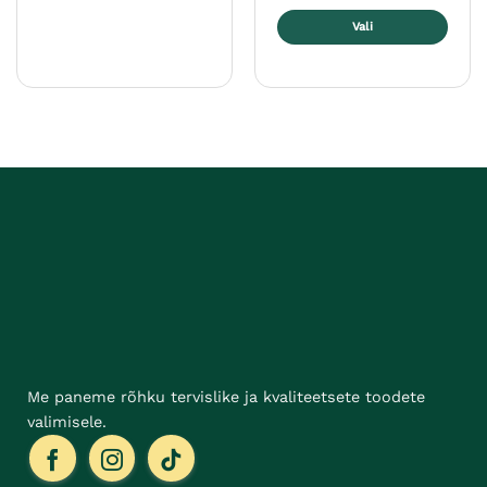
Vali
Sellel
tootel
on
mitu
varianti.
Valikuid
saab
teha
tootelehel.
Me paneme rõhku tervislike ja kvaliteetsete toodete
valimisele.