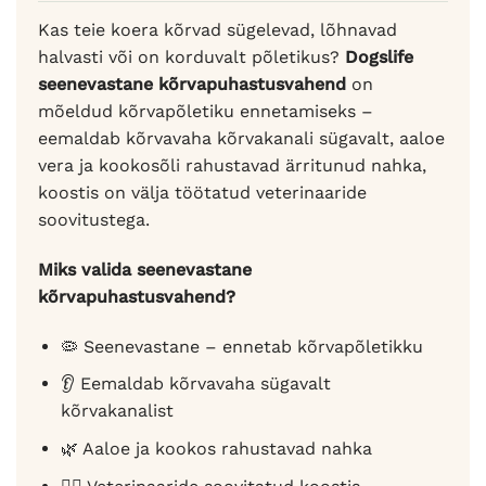
Kas teie koera kõrvad sügelevad, lõhnavad
halvasti või on korduvalt põletikus?
Dogslife
seenevastane kõrvapuhastusvahend
on
mõeldud kõrvapõletiku ennetamiseks –
eemaldab kõrvavaha kõrvakanali sügavalt, aaloe
vera ja kookosõli rahustavad ärritunud nahka,
koostis on välja töötatud veterinaaride
soovitustega.
Miks valida seenevastane
kõrvapuhastusvahend?
🦠 Seenevastane – ennetab kõrvapõletikku
👂 Eemaldab kõrvavaha sügavalt
kõrvakanalist
🌿 Aaloe ja kookos rahustavad nahka