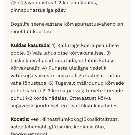
👉 sügavpuhastus 1-2 korda nädalas,
pinnapuhastus iga päev.
Dogslife seenevastane kõrvapuhastusvahend on
mõeldud koertele.
Kuidas kasutada:
1) Kallutage koera pea ühele
poole. 2) Vala lahus otse kõrvakanalisse. 3)
Laske koeral pead raputada, et lahus kataks
kõrvakanalit. 4) Puhasta üleliigne vedelik
vatitikuga väikeste ringjate liigutustega – aitab
vaha lõhustada. 5) Tugevalt määrdunud kõrvade
puhul kasuta 2-3 korda päevas; tervete kõrvade
puhul 1-2 korda nädalas. Ettevaatust kõrva
sügavusse jõudmisel, eriti vatitikku kasutades.
Koostis:
vesi, dinaatriumkokoglükosiidtsitraat,
aaloe lehemahl, glütseriin, kookoselõhn,
fenoksüetanool.