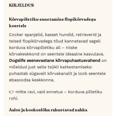
KIRJELDUS
Kõrvapõletiku ennetamine flopikõrvadega
koertele
Cocker spanjelid, basset hundid, retrieverid ja
teised flopikõrvadega tõud kannatavad sageli
korduva kõrvapõletiku all – niiske
kõrvakeskkond on seentele ideaalne kasvulava.
Dogslife seenevastane kõrvapuhastusvahend
on
mõeldud just selle tsükli katkestamiseks:
puhastab sügavalt kõrvakanalit ja loob seentele
ebasoodsa keskkonna.
👉 mitte ravi, vaid ennetus – korduva põletiku
rohi.
Aaloe ja kookoslõhn rahustavad nahka