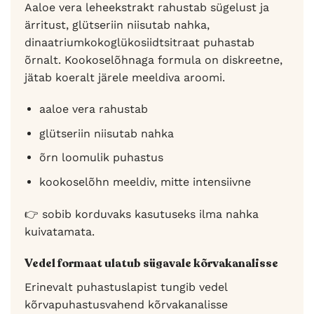
Aaloe vera leheekstrakt rahustab sügelust ja
ärritust, glütseriin niisutab nahka,
dinaatriumkokoglükosiidtsitraat puhastab
õrnalt. Kookoselõhnaga formula on diskreetne,
jätab koeralt järele meeldiva aroomi.
aaloe vera rahustab
glütseriin niisutab nahka
õrn loomulik puhastus
kookoselõhn meeldiv, mitte intensiivne
👉 sobib korduvaks kasutuseks ilma nahka
kuivatamata.
Vedel formaat ulatub sügavale kõrvakanalisse
Erinevalt puhastuslapist tungib vedel
kõrvapuhastusvahend kõrvakanalisse