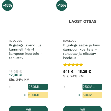
varianti.
-15%
-15%
Valikuid
saab
teha
LAOST OTSAS
tootelehel.
HOOLDUS
HOOLDUS
Bugalugs lavendli ja
Bugalugs aaloe ja kiivi
kummeli 4-in-1
šampoon koertele –
šampoon koertele –
rahustav ja niisutav
rahustav
hooldus
Hinnanguga
15,25
€
9,15
€
15,25
€
Hinnavahem
–
9,15 €
5
/ 5
12,96
€
Sis. 24% KM
kuni
Sis. 24% KM
15,25 €
250ML
250ML
500ML
500ML
Vali
Vali