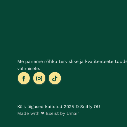
varianti.
Valikuid
saab
teha
tootelehel.
Me paneme rõhku tervislike ja kvaliteetsete tood
valimisele.
Kõik õigused kaitstud 2025 © Sniffy OÜ
Made with ❤ Exeist by Umair