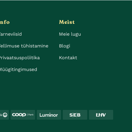
Info
Meist
Tarneviisid
Meie lugu
Tellimuse tühistamine
Blogi
Privaatsuspoliitika
Kontakt
Müügitingimused
Swedbank
Coop
Luminor
SEB
LHV