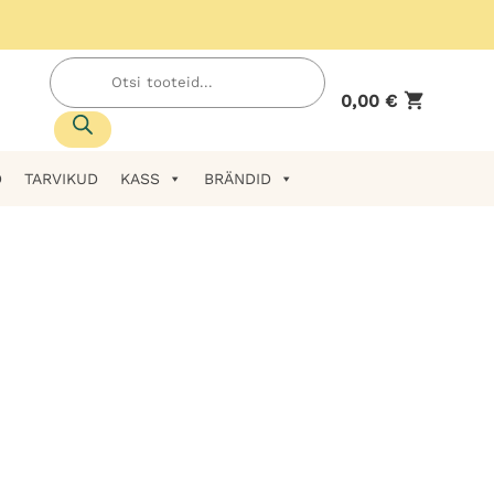
Products
search
0,00
€
D
TARVIKUD
KASS
BRÄNDID