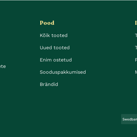
Pood
Kõik tooted
Uued tooted
Enim ostetud
ete
Sooduspakkumised
Brändid