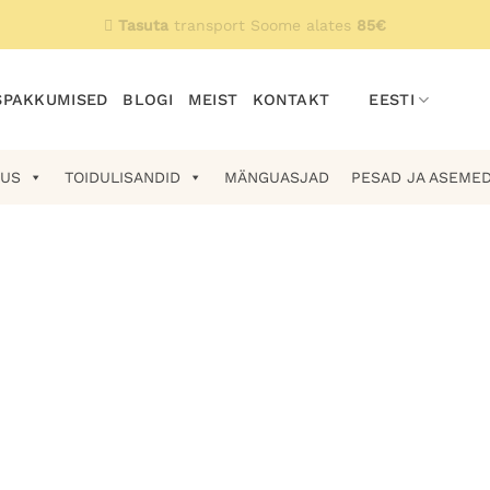
Tasuta
transport Soome alates
85€
PAKKUMISED
BLOGI
MEIST
KONTAKT
EESTI
US
TOIDULISANDID
MÄNGUASJAD
PESAD JA ASEME