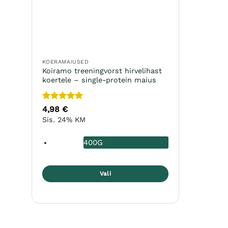
KOERAMAIUSED
Koiramo treeningvorst hirvelihast
koertele – single-protein maius
Hinnanguga
4,98
€
5
/ 5
Sis. 24% KM
400G
Vali
Sellel
tootel
on
mitu