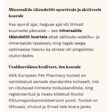
Mineraalide täiendsööt sportivale ja aktiivsele
koerale
Kas spordi ajal, haiguse ajal või lihtsalt
kuumadel päevadel – see
mineraalide
täiendsööt koertele
aitab säilitada vedeliku- ja
mineraalide tasakaalu ning tagab seega
optimaalse heaolu ka stressi või pingelistes
olukordades.
Usaldusväärne kvaliteet, õrn koerale
Kõik European Pet Pharmacy tooted on
valmistatud samade standardite kohaselt, mis
on nõutavad inimeste toidulisanditele, ning
registreeritud ja heaks kiidetud Rootsi
Põllumajandusministeeriumi poolt. Tooted on
tõhusad, ohutud ja õrnad teie koera jaoks.