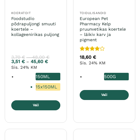
KOERATOIT
TOIDULISANDID
Foodstudio
European Pet
põdrapuljongi smuuti
Pharmacy Kelp
koertele –
pruunvetikas koertele
kollageenirikas puljong
– läikiv karv ja
pigment
Hinnanguga
3,70
€
48,00
€
Hinnavahemik:
18,60
€
–
3,70 €
4
/ 5
3,51
€
45,60
€
Hinnavahemik:
–
Sis. 24% KM
kuni
3,51 €
Sis. 24% KM
48,00 €
kuni
45,60 €
150ML
500G
15x150ML
Vali
Sellel
Vali
tootel
Sellel
on
tootel
mitu
on
varianti.
mitu
Valikuid
varianti.