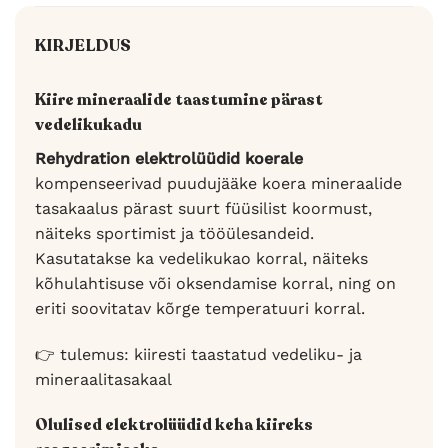
KIRJELDUS
Kiire mineraalide taastumine pärast
vedelikukadu
Rehydration elektrolüüdid koerale
kompenseerivad puudujääke koera mineraalide
tasakaalus pärast suurt füüsilist koormust,
näiteks sportimist ja tööülesandeid.
Kasutatakse ka vedelikukao korral, näiteks
kõhulahtisuse või oksendamise korral, ning on
eriti soovitatav kõrge temperatuuri korral.
👉 tulemus: kiiresti taastatud vedeliku- ja
mineraalitasakaal
Olulised elektrolüüdid keha kiireks