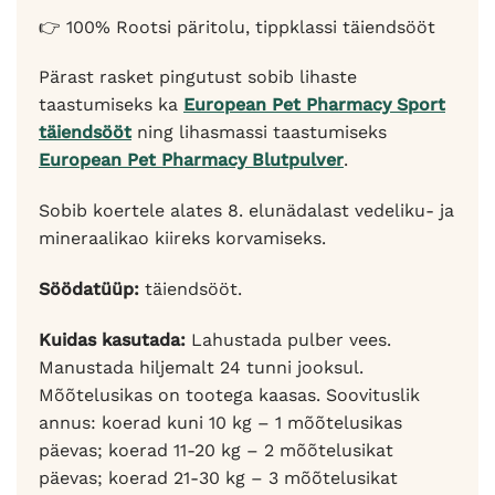
👉 100% Rootsi päritolu, tippklassi täiendsööt
Pärast rasket pingutust sobib lihaste
taastumiseks ka
European Pet Pharmacy Sport
täiendsööt
ning lihasmassi taastumiseks
European Pet Pharmacy Blutpulver
.
Sobib koertele alates 8. elunädalast vedeliku- ja
mineraalikao kiireks korvamiseks.
Söödatüüp:
täiendsööt.
Kuidas kasutada:
Lahustada pulber vees.
Manustada hiljemalt 24 tunni jooksul.
Mõõtelusikas on tootega kaasas. Soovituslik
annus: koerad kuni 10 kg – 1 mõõtelusikas
päevas; koerad 11-20 kg – 2 mõõtelusikat
päevas; koerad 21-30 kg – 3 mõõtelusikat