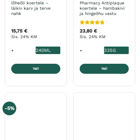
lõheõli koertele –
Pharmacy Antiplaque
läikiv karv ja terve
koertele – hambakivi
nahk
ja hingeõhu vastu
Hinnanguga
15,75
€
23,80
€
5
/ 5
Sis. 24% KM
Sis. 24% KM
240ML
335G
Vali
Vali
Sellel
Sellel
tootel
tootel
on
on
mitu
mitu
varianti.
varianti.
-5%
Valikuid
Valikuid
saab
saab
teha
teha
tootelehel.
tootelehel.