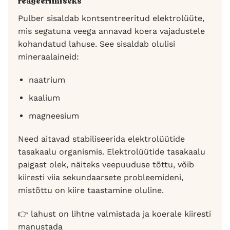
reageerimiseks
Pulber sisaldab kontsentreeritud elektrolüüte,
mis segatuna veega annavad koera vajadustele
kohandatud lahuse. See sisaldab olulisi
mineraalaineid:
naatrium
kaalium
magneesium
Need aitavad stabiliseerida elektrolüütide
tasakaalu organismis. Elektrolüütide tasakaalu
paigast olek, näiteks veepuuduse tõttu, võib
kiiresti viia sekundaarsete probleemideni,
mistõttu on kiire taastamine oluline.
👉 lahust on lihtne valmistada ja koerale kiiresti
manustada