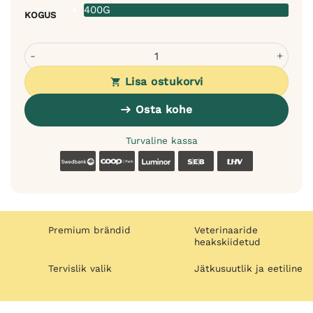
400G
KOGUS
European Pet Pharmacy Rehydration elektrolüüdid koertel
Lisa ostukorvi
Osta kohe
Turvaline kassa
Swedbank
Coop
Luminor
SEB
LHV
Premium brändid
Veterinaaride
heakskiidetud
Tervislik valik
Jätkusuutlik ja eetiline