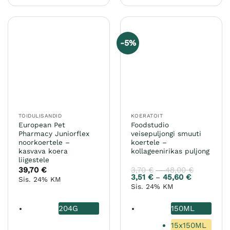
tootel
tootel
on
on
mitu
mitu
varianti.
varianti.
-5%
Valikuid
Valikuid
saab
saab
teha
teha
tootelehel.
tootelehel.
TOIDULISANDID
KOERATOIT
European Pet
Foodstudio
Pharmacy Juniorflex
veisepuljongi smuuti
noorkoertele –
koertele –
kasvava koera
kollageenirikas puljong
liigestele
39,70
€
3,70
€
48,00
€
Hinnavah
–
3,70 €
3,51
€
45,60
€
Hinnavahem
–
Sis. 24% KM
kuni
3,51 €
Sis. 24% KM
48,00 €
kuni
45,60 €
204G
150ML
15x150ML