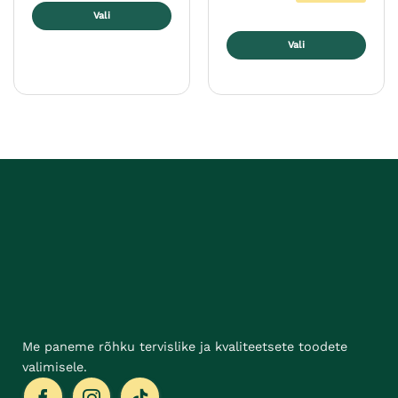
Vali
Sellel
Vali
tootel
Sellel
on
tootel
mitu
on
varianti.
mitu
Valikuid
varianti.
saab
Valikuid
teha
saab
tootelehel.
teha
tootelehel.
Me paneme rõhku tervislike ja kvaliteetsete toodete
valimisele.