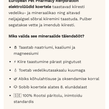
European Pet Pharmacy Rehydration
elektrolüüdid koertele
taastavad kiiresti
vedeliku- ja mineraalikao ning aitavad
neljajalgsel sõbral kiiremini taastuda. Pulber
segatakse vette ja imendub kiiresti.
Miks valida see mineraalide täiendsööt?
🧂 Taastab naatriumi, kaaliumi ja
magneesiumi
⚡ Kiire taastumine pärast pingutust
💧 Toetab vedelikutasakaalu kuumaga
🌿 Abiks kõhulahtisuse ja oksendamise korral
🐶 Sobib koertele alates 8. elunädalast
🇸🇪 100% Rootsi päritolu, inimtoidu
standardis