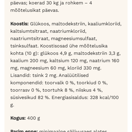
päevas; koerad 30 kg ja rohkem – 4
mõõtelusikat päevas.
Koostis:
Glükoos, maltodekstriin, kaaliumkloriid,
kaltsiumtsitraat, naatriumkloriid,
naatriumtsitraat, magneesiumsulfaat,
tsinksulfaat. Koostisosad ühe mõõtelusika
kohta (10 g): glükoos 4,9 g, maltodekstriin 3,3 g,
kaalium 200 mg, kaltsium 120 mg, naatrium 160
mg, magneesium 60 mg, kloriid 330 mg.
Lisandid: tsink 2 mg. Analüütilised
komponendid: toorvalk 0 %, toorkiud 0 %,
toorrasv 0 %, toortuhk 8 %, niiskus 4 %,
süsivesikud 82 %. Energiasisaldus: 328 kcal/100
g.
Kogus:
400 g
Parim enne:
minimaalne säilivusaeg alates