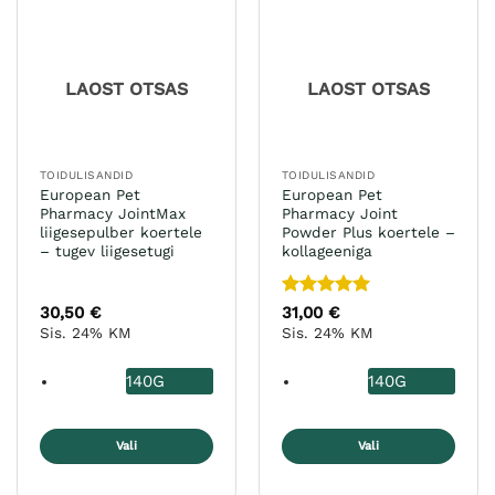
saab
Valikuid
teha
saab
tootelehel.
teha
LAOST OTSAS
LAOST OTSAS
tootelehel.
TOIDULISANDID
TOIDULISANDID
European Pet
European Pet
Pharmacy JointMax
Pharmacy Joint
liigesepulber koertele
Powder Plus koertele –
– tugev liigesetugi
kollageeniga
Hinnanguga
30,50
€
31,00
€
5
/ 5
Sis. 24% KM
Sis. 24% KM
140G
140G
Vali
Vali
Sellel
Sellel