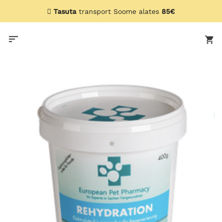
Skip
Tasuta
transport Soome alates
85€
to
content