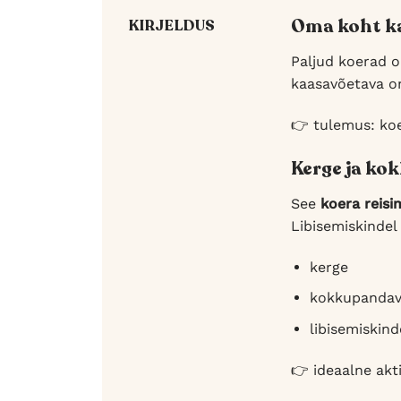
Oma koht ka
KIRJELDUS
Paljud koerad 
kaasavõetava om
👉 tulemus: koe
Kerge ja ko
See
koera reisi
Libisemiskindel 
kerge
kokkupanda
libisemiskind
👉 ideaalne akt