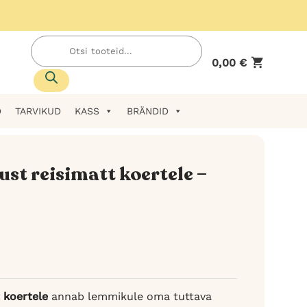
Products
search
0,00
€
D
TARVIKUD
KASS
BRÄNDID
st reisimatt koertele –
ahemik:
€
€
 koertele
annab lemmikule oma tuttava