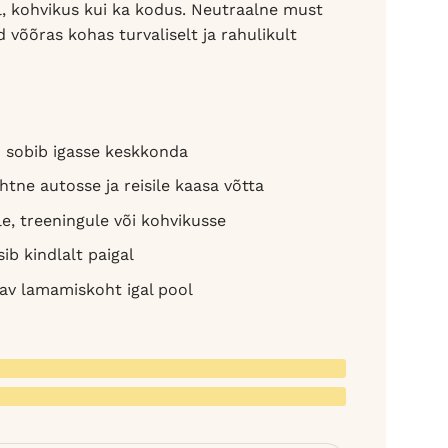
gul, kohvikus kui ka kodus. Neutraalne must
 võõras kohas turvaliselt ja rahulikult
 sobib igasse keskkonda
htne autosse ja reisile kaasa võtta
le, treeningule või kohvikusse
ib kindlalt paigal
av lamamiskoht igal pool