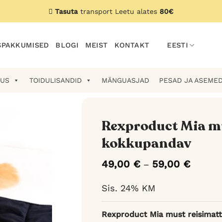
Tasuta
transport Leetu alates
80€
PAKKUMISED
BLOGI
MEIST
KONTAKT
EESTI
US
TOIDULISANDID
MÄNGUASJAD
PESAD JA ASEME
Rexproduct Mia mu
kokkupandav
49,00
€
59,00
€
Hinnav
–
49,00 
kuni
Sis. 24% KM
59,00 
Rexproduct Mia must reisimatt