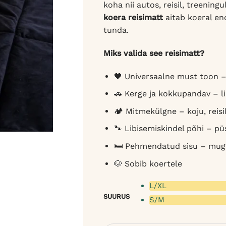
koha nii autos, reisil, treenin
koera reisimatt
aitab koeral end
tunda.
Miks valida see reisimatt?
🖤 Universaalne must toon –
🚗 Kerge ja kokkupandav – li
🏕️ Mitmekülgne – koju, reisi
🐾 Libisemiskindel põhi – püs
🛏️ Pehmendatud sisu – mug
🐶 Sobib koertele
L/XL
SUURUS
S/M