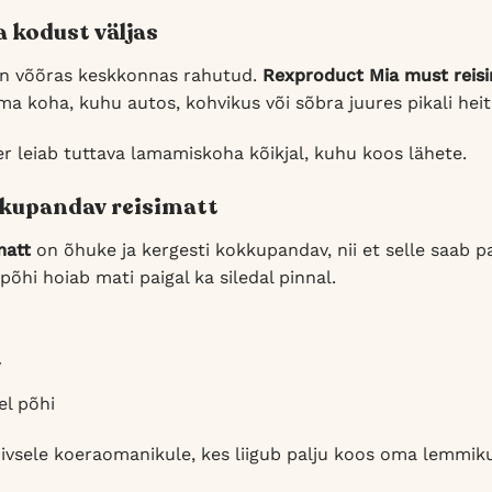
 kodust väljas
on võõras keskkonnas rahutud.
Rexproduct Mia must reisi
a koha, kuhu autos, kohvikus või sõbra juures pikali heit
r leiab tuttava lamamiskoha kõikjal, kuhu koos lähete.
kkupandav reisimatt
matt
on õhuke ja kergesti kokkupandav, nii et selle saab p
põhi hoiab mati paigal ka siledal pinnal.
v
el põhi
iivsele koeraomanikule, kes liigub palju koos oma lemmik