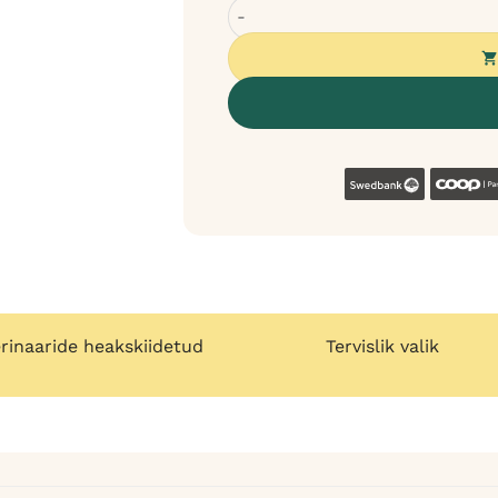
Rexproduct Mia must reisimatt k
Swedban
rinaaride heakskiidetud
Tervislik valik