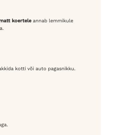
matt koertele
annab lemmikule
a.
akkida kotti või auto pagasnikku.
uga.