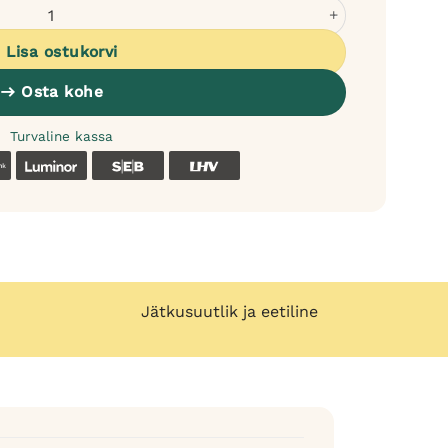
oertele - kokkupandav kogus
Lisa ostukorvi
Osta kohe
Turvaline kassa
k
Coop
Luminor
SEB
LHV
Jätkusuutlik ja eetiline