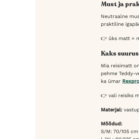
Must ja pra
Neutraalne mu
praktiline igap
👉 üks matt = m
Kaks suurus
Mia reisimatt o
pehme Teddy-ve
ka ümar
Rexpr
👉 vali reisiks
Materjal:
vastup
Mõõdud:
S/M: 70/105 cm