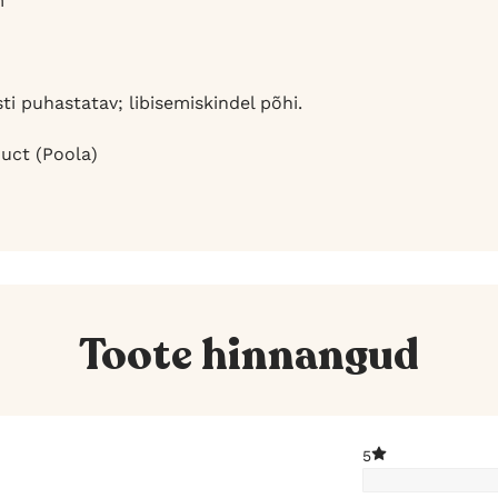
m
ti puhastatav; libisemiskindel põhi.
uct (Poola)
Toote hinnangud
5