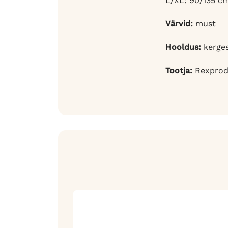
L/XL: 90/135 c
Värvid:
must
Hooldus:
kerges
Tootja:
Rexprod