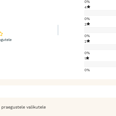
0%
4
0%
3
0%
gutele
2
0%
1
0%
 praegustele valikutele