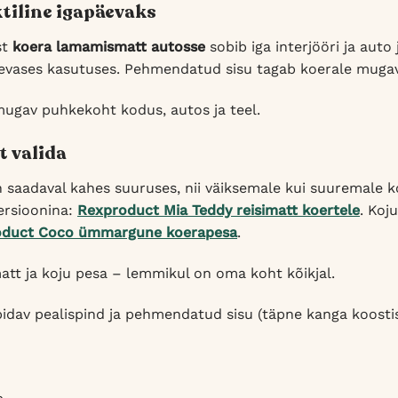
ktiline igapäevaks
st
koera lamamismatt autosse
sobib iga interjööri ja aut
äevases kasutuses. Pehmendatud sisu tagab koerale mugav
ugav puhkekoht kodus, autos ja teel.
t valida
n saadaval kahes suuruses, nii väiksemale kui suuremale
rsioonina:
Rexproduct Mia Teddy reisimatt koertele
. Koj
oduct Coco ümmargune koerapesa
.
 matt ja koju pesa – lemmikul on oma koht kõikjal.
idav pealispind ja pehmendatud sisu (täpne kanga koostis