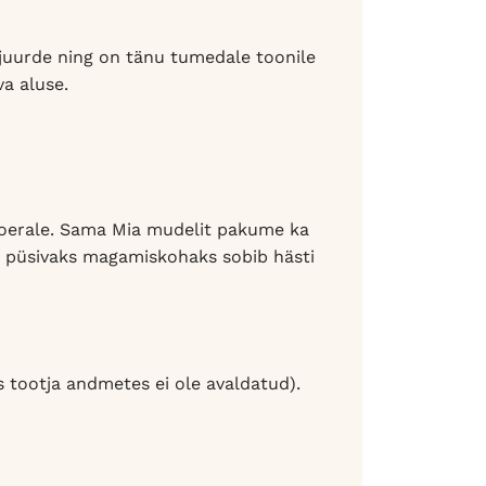
o juurde ning on tänu tumedale toonile
a aluse.
 koerale. Sama Mia mudelit pakume ka
u püsivaks magamiskohaks sobib hästi
 tootja andmetes ei ole avaldatud).