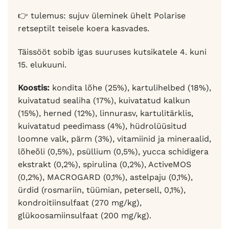
👉 tulemus: sujuv üleminek ühelt Polarise
retseptilt teisele koera kasvades.
Täissööt sobib igas suuruses kutsikatele 4. kuni
15. elukuuni.
Koostis:
kondita lõhe (25%), kartulihelbed (18%),
kuivatatud sealiha (17%), kuivatatud kalkun
(15%), herned (12%), linnurasv, kartulitärklis,
kuivatatud peedimass (4%), hüdrolüüsitud
loomne valk, pärm (3%), vitamiinid ja mineraalid,
lõheõli (0,5%), psüllium (0,5%), yucca schidigera
ekstrakt (0,2%), spirulina (0,2%), ActiveMOS
(0,2%), MACROGARD (0,1%), astelpaju (0,1%),
ürdid (rosmariin, tüümian, petersell, 0,1%),
kondroitiinsulfaat (270 mg/kg),
glükoosamiinsulfaat (200 mg/kg).