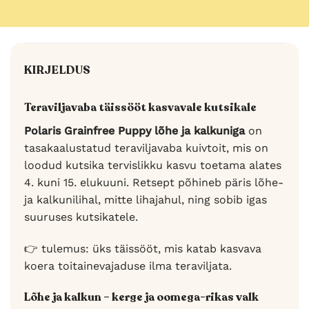
KIRJELDUS
Teraviljavaba täissööt kasvavale kutsikale
Polaris Grainfree Puppy lõhe ja kalkuniga
on
tasakaalustatud teraviljavaba kuivtoit, mis on
loodud kutsika tervislikku kasvu toetama alates
4. kuni 15. elukuuni. Retsept põhineb päris lõhe-
ja kalkunilihal, mitte lihajahul, ning sobib igas
suuruses kutsikatele.
👉 tulemus: üks täissööt, mis katab kasvava
koera toitainevajaduse ilma teraviljata.
Lõhe ja kalkun – kerge ja oomega-rikas valk