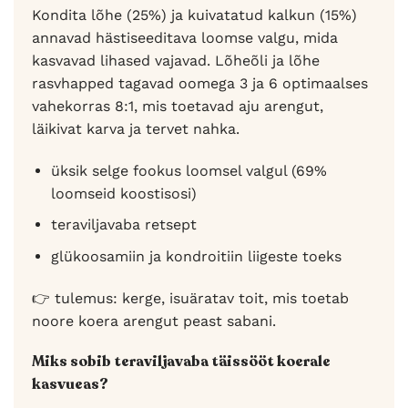
Kondita lõhe (25%) ja kuivatatud kalkun (15%)
annavad hästiseeditava loomse valgu, mida
kasvavad lihased vajavad. Lõheõli ja lõhe
rasvhapped tagavad oomega 3 ja 6 optimaalses
vahekorras 8:1, mis toetavad aju arengut,
läikivat karva ja tervet nahka.
üksik selge fookus loomsel valgul (69%
loomseid koostisosi)
teraviljavaba retsept
glükoosamiin ja kondroitiin liigeste toeks
👉 tulemus: kerge, isuäratav toit, mis toetab
noore koera arengut peast sabani.
Miks sobib teraviljavaba täissööt koerale
kasvueas?