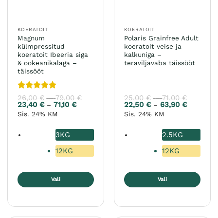
KOERATOIT
KOERATOIT
Magnum
Polaris Grainfree Adult
külmpressitud
koeratoit veise ja
koeratoit Ibeeria siga
kalkuniga –
& ookeanikalaga –
teraviljavaba täissööt
täissööt
Hinnanguga
26,00
€
79,00
€
Hinnavahemik:
25,00
€
71,00
€
Hinnava
–
–
26,00 €
25,00 €
5
/ 5
23,40
€
71,10
€
Hinnavahemik:
22,50
€
63,90
€
Hinnavah
–
–
kuni
kuni
23,40 €
22,50 €
Sis. 24% KM
Sis. 24% KM
79,00 €
71,00 €
kuni
kuni
71,10 €
63,90 €
3KG
2.5KG
12KG
12KG
Vali
Vali
Sellel
Sellel
tootel
tootel
on
on