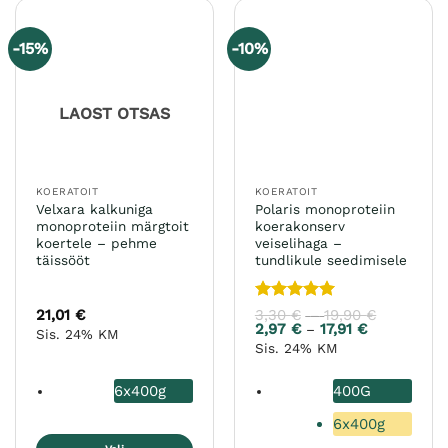
mitu
mitu
varianti.
varianti.
-15%
-10%
Valikuid
Valikuid
saab
saab
teha
teha
LAOST OTSAS
tootelehel.
tootelehel.
KOERATOIT
KOERATOIT
Velxara kalkuniga
Polaris monoproteiin
monoproteiin märgtoit
koerakonserv
koertele – pehme
veiselihaga –
täissööt
tundlikule seedimisele
Hinnanguga
21,01
€
3,30
€
19,90
€
Hinnavah
–
3,30 €
5
/ 5
2,97
€
17,91
€
Hinnavahem
–
Sis. 24% KM
kuni
2,97 €
Sis. 24% KM
19,90 €
kuni
17,91 €
6x400g
400G
6x400g