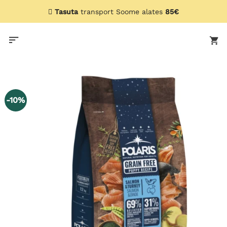
Skip
Tasuta
transport Soome alates
85€
to
content
-10%