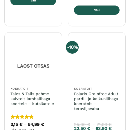
Vali
Sellel
Vali
tootel
Sellel
on
tootel
mitu
on
varianti.
mitu
Valikuid
varianti.
saab
-10%
Valikuid
teha
saab
tootelehel.
teha
LAOST OTSAS
tootelehel.
KOERATOIT
KOERATOIT
Tales & Tails pehme
Polaris Grainfree Adult
kuivtoit lambalihaga
pardi- ja kalkunilihaga
koertele – kutsikatele
koeratoit –
teraviljavaba
Hinnanguga
3,15
€
54,99
€
Hinnavahemik:
25,00
€
71,00
€
Hinnava
–
–
3,15 €
25,00 €
5
/ 5
22,50
€
63,90
€
Hinnavah
–
Sis. 24% KM