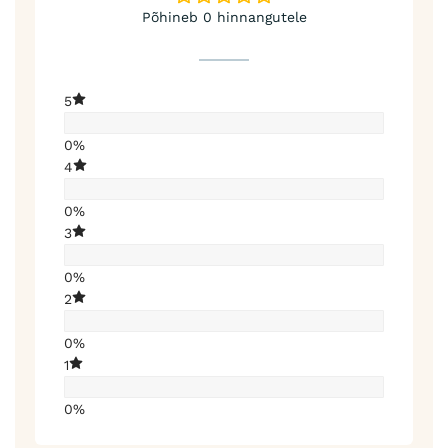
Põhineb 0 hinnangutele
5
0%
4
0%
3
0%
2
0%
1
0%