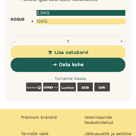
2.5KG
KOGUS
12KG
Polaris Grainfree Puppy lõhe ja kalkuniga koeratoit kutsik
Lisa ostukorvi
Osta kohe
Turvaline kassa
Swedbank
Coop
Luminor
SEB
LHV
Premium brändid
Veterinaaride
heakskiidetud
Tervislik valik
Jätkusuutlik ja eetiline