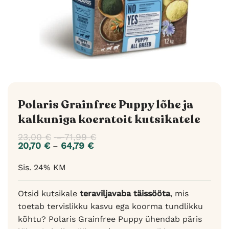
Polaris Grainfree Puppy lõhe ja
kalkuniga koeratoit kutsikatele
23,00
€
71,99
€
Hinnavahemik:
–
23,00 €
20,70
€
64,79
€
Hinnavahemik:
–
kuni
20,70 €
71,99 €
kuni
Sis. 24% KM
64,79 €
Otsid kutsikale
teraviljavaba täissööta
, mis
toetab tervislikku kasvu ega koorma tundlikku
kõhtu? Polaris Grainfree Puppy ühendab päris