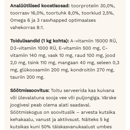
Analüütilised koostisosad:
toorproteiin 30,0%,
toorrasv 16,0%, toortuhk 8,0%, toorkiud 2,5%,
Omega 6 ja 3 rasvhapped optimaalses
vahekorras 8:1.
Toidulisandid (1 kg kohta):
A-vitamiin 15000 RÜ,
D3-vitamiin 1000 RÜ, E-vitamiin 500 mg, C-
vitamiin 140 mg, vask 10 mg, raud 100 mg, jood
2,0 mg, tsink 110 mg, mangaan 40 mg, seleen 0,3
mg, glükoosamiin 200 mg, kondroitiin 270 mg,
tauriin 200 mg.
Söötmissoovitus:
Toitu serveerida kas kuivana
või ülevalatuna sooja vee või puljongiga. Värske
joogivesi peab olema alati saadaval.
Söötmiskogus on soovituslik – arvesta kutsika
kehakaalu, vanust ja aktiivsust. Näiteks 5 kg
kutsikas kuni 50% täiskasvanukaalust umbes