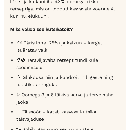
lõhe- ja kalkuniliha 🐟🦃 oomega-rikka
retseptiga, mis on loodud kasvavale koerale 4.
kuni 15. elukuuni.
Miks valida see kutsikatoit?
🐟 Päris lõhe (25%) ja kalkun – kerge,
isuäratav valk
🌾🚫 Teraviljavaba retsept tundlikule
seedimisele
💪 Glükoosamiin ja kondroitiin liigeste ning
luustiku arenguks
✨ Oomega 3 ja 6 läikiva karva ja terve naha
jaoks
🦴 Täissööt – katab kasvava kutsika
täisvajaduse
🐾 Sobib igas suuruses kutsikatele