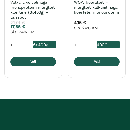
Velxara veiselihaga
WOW koeratoit –
monoproteiin märgtoit
märgtoit kalkunilihaga
koertele (6x400g) –
koertele, monoproteiin
täissööt
21,01
€
4,15
€
17,85
€
Sis. 24% KM
Sis. 24% KM
6x400g
400G
Vali
Vali
Sellel
Sellel
tootel
tootel
on
on
mitu
mitu
varianti.
varianti.
Valikuid
Valikuid
saab
saab
teha
teha
tootelehel.
tootelehel.