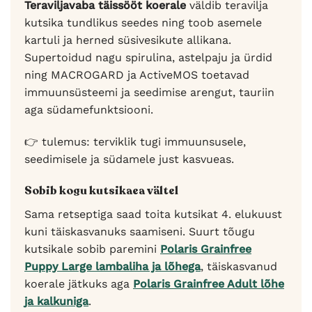
Teraviljavaba täissööt koerale
väldib teravilja
kutsika tundlikus seedes ning toob asemele
kartuli ja herned süsivesikute allikana.
Supertoidud nagu spirulina, astelpaju ja ürdid
ning MACROGARD ja ActiveMOS toetavad
immuunsüsteemi ja seedimise arengut, tauriin
aga südamefunktsiooni.
👉 tulemus: terviklik tugi immuunsusele,
seedimisele ja südamele just kasvueas.
Sobib kogu kutsikaea vältel
Sama retseptiga saad toita kutsikat 4. elukuust
kuni täiskasvanuks saamiseni. Suurt tõugu
kutsikale sobib paremini
Polaris Grainfree
Puppy Large lambaliha ja lõhega
, täiskasvanud
koerale jätkuks aga
Polaris Grainfree Adult lõhe
ja kalkuniga
.