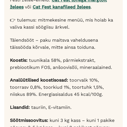
želees
või
Cat Fest kanafileed želees
.
👉 tulemus: mitmekesine menüü, mis hoiab ka
valiva kassi söögiisu ärkvel.
Täiendsööt – paku maitsva vaheldusena
täissööda kõrvale, mitte ainsa toiduna.
Koostis:
tuunikala 58%, pärmiekstrakt,
prebiootikum FOS, anšoovisõli, mineraalained.
Analüütilised koostisosad:
toorvalk 10%,
toorrasv 0,8%, toorkiud 1%, toortuhk 1,5%,
niiskus 89%. Energiasisaldus 45 kcal/100g.
Lisandid:
tauriin, E-vitamiin.
Söötmissoovitus:
kuni 3 kg kass – kuni 1 pakike