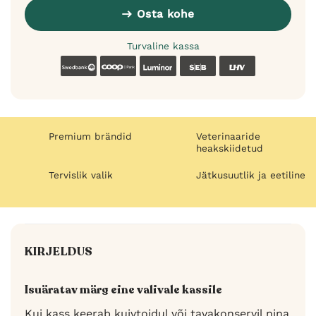
Osta kohe
Turvaline kassa
Swedbank
Coop
Luminor
SEB
LHV
Premium brändid
Veterinaaride
heakskiidetud
Tervislik valik
Jätkusuutlik ja eetiline
KIRJELDUS
Isuäratav märg eine valivale kassile
Kui kass keerab kuivtoidul või tavakonservil nina