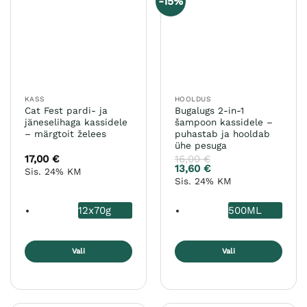
-15%
KASS
HOOLDUS
Cat Fest pardi- ja
Bugalugs 2-in-1
jäneselihaga kassidele
šampoon kassidele –
– märgtoit želees
puhastab ja hooldab
ühe pesuga
17,00
€
16,00
€
13,60
€
Sis. 24% KM
Sis. 24% KM
12x70g
500ML
Vali
Vali
Sellel
Sellel
tootel
tootel
on
on