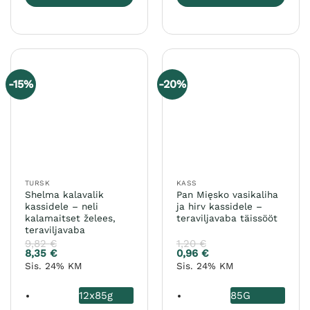
Sellel
Sellel
tootel
tootel
on
on
mitu
mitu
varianti.
varianti.
-15%
-20%
Valikuid
Valikuid
saab
saab
teha
teha
tootelehel.
tootelehel.
TURSK
KASS
Shelma kalavalik
Pan Mięsko vasikaliha
kassidele – neli
ja hirv kassidele –
kalamaitset želees,
teraviljavaba täissööt
teraviljavaba
9,82
€
1,20
€
8,35
€
0,96
€
Sis. 24% KM
Sis. 24% KM
12x85g
85G