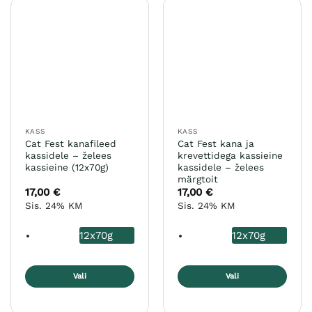
mitu
mitu
varianti.
varianti.
Valikuid
Valikuid
saab
saab
teha
teha
tootelehel.
tootelehel.
KASS
KASS
Cat Fest kanafileed
Cat Fest kana ja
kassidele – želees
krevettidega kassieine
kassieine (12x70g)
kassidele – želees
märgtoit
17,00
€
17,00
€
Sis. 24% KM
Sis. 24% KM
12x70g
12x70g
Vali
Vali
Sellel
Sellel
tootel
tootel