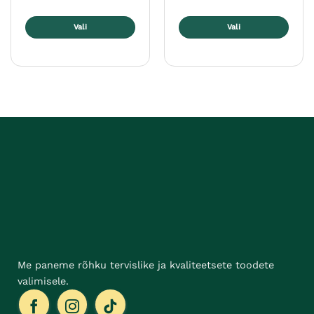
Vali
Vali
Sellel
Sellel
tootel
tootel
on
on
mitu
mitu
varianti.
varianti.
Valikuid
Valikuid
saab
saab
teha
teha
tootelehel.
tootelehel.
Me paneme rõhku tervislike ja kvaliteetsete toodete
valimisele.