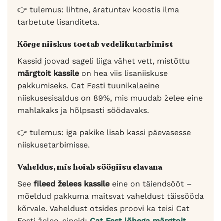
👉 tulemus: lihtne, äratuntav koostis ilma
tarbetute lisanditeta.
Kõrge niiskus toetab vedelikutarbimist
Kassid joovad sageli liiga vähet vett, mistõttu
märgtoit kassile
on hea viis lisaniiskuse
pakkumiseks. Cat Festi tuunikalaeine
niiskusesisaldus on 89%, mis muudab želee eine
mahlakaks ja hõlpsasti söödavaks.
👉 tulemus: iga pakike lisab kassi päevasesse
niiskusetarbimisse.
Vaheldus, mis hoiab söögiisu elavana
See
fileed želees kassile
eine on täiendsööt –
mõeldud pakkuma maitsvat vaheldust täissööda
kõrvale. Vaheldust otsides proovi ka teisi Cat
Festi želee-eineid:
Cat Fest lõhega märgtoit