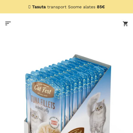
Skip
Tasuta
transport Soome alates
85€
to
content