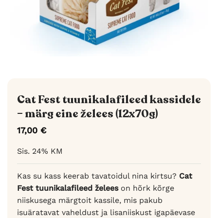
Cat Fest tuunikalafileed kassidele
– märg eine želees (12x70g)
17,00
€
Sis. 24% KM
Kas su kass keerab tavatoidul nina kirtsu?
Cat
Fest tuunikalafileed želees
on hõrk kõrge
niiskusega märgtoit kassile, mis pakub
isuäratavat vaheldust ja lisaniiskust igapäevase