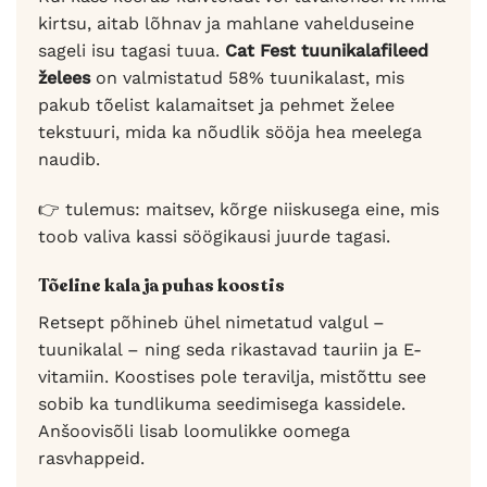
kirtsu, aitab lõhnav ja mahlane vahelduseine
sageli isu tagasi tuua.
Cat Fest tuunikalafileed
želees
on valmistatud 58% tuunikalast, mis
pakub tõelist kalamaitset ja pehmet želee
tekstuuri, mida ka nõudlik sööja hea meelega
naudib.
👉 tulemus: maitsev, kõrge niiskusega eine, mis
toob valiva kassi söögikausi juurde tagasi.
Tõeline kala ja puhas koostis
Retsept põhineb ühel nimetatud valgul –
tuunikalal – ning seda rikastavad tauriin ja E-
vitamiin. Koostises pole teravilja, mistõttu see
sobib ka tundlikuma seedimisega kassidele.
Anšoovisõli lisab loomulikke oomega
rasvhappeid.