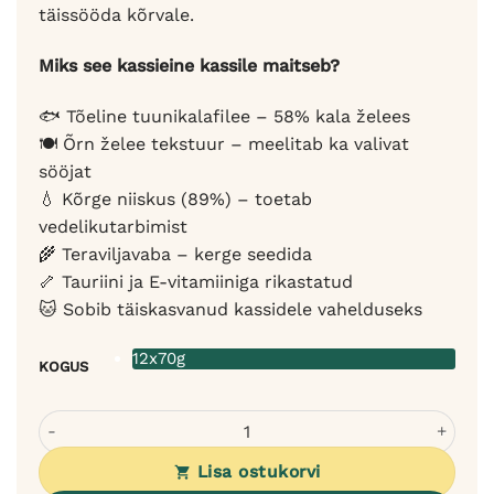
täissööda kõrvale.
Miks see kassieine kassile maitseb?
🐟 Tõeline tuunikalafilee – 58% kala želees
🍽 Õrn želee tekstuur – meelitab ka valivat
sööjat
💧 Kõrge niiskus (89%) – toetab
vedelikutarbimist
🌾 Teraviljavaba – kerge seedida
🦴 Tauriini ja E-vitamiiniga rikastatud
🐱 Sobib täiskasvanud kassidele vahelduseks
12x70g
KOGUS
Cat Fest tuunikalafileed kassidele - märg eine želees (12x
Lisa ostukorvi