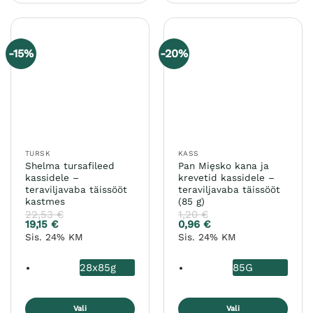
on
on
mitu
mitu
varianti.
varianti.
-15%
-20%
Valikuid
Valikuid
saab
saab
teha
teha
tootelehel.
tootelehel.
TURSK
KASS
Shelma tursafileed
Pan Mięsko kana ja
kassidele –
krevetid kassidele –
teraviljavaba täissööt
teraviljavaba täissööt
kastmes
(85 g)
22,53
€
1,20
€
19,15
€
0,96
€
Sis. 24% KM
Sis. 24% KM
28x85g
85G
Vali
Vali