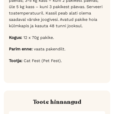
päevas; 3-5 kg kass – kuni 2 pakikest päevas;
üle 5 kg kass – kuni 3 pakikest päevas. Serveeri
toatemperatuuril. Kassil peab alati olema
saadaval värske joogivesi. Avatud pakike hoia
külmkapis ja kasuta 48 tunni jooksul.
Kogus:
12 x 70g pakike.
Parim enne:
vaata pakendilt.
Tootja:
Cat Fest (Pet Fest).
Toote hinnangud