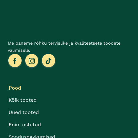
tootelehel.
Me paneme rõhku tervislike ja kvaliteetsete toodete
valimisele.
Pood
Kõik tooted
Uued tooted
Enim ostetud
Sooduspakkumised