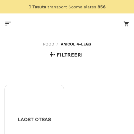
Skip
Tasuta
transport Soome alates
85€
to
content
POOD
/
ANICOL 4-LEGS
FILTREERI
LAOST OTSAS