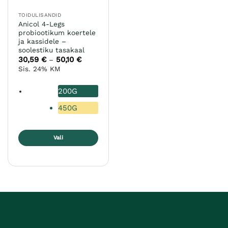
TOIDULISANDID
Anicol 4-Legs
probiootikum koertele
ja kassidele –
soolestiku tasakaal
30,59
€
50,10
€
Hinnavahemik:
–
30,59 €
Sis. 24% KM
kuni
50,10 €
200G
450G
Vali
Sellel
tootel
on
mitu
varianti.
Valikuid
saab
teha