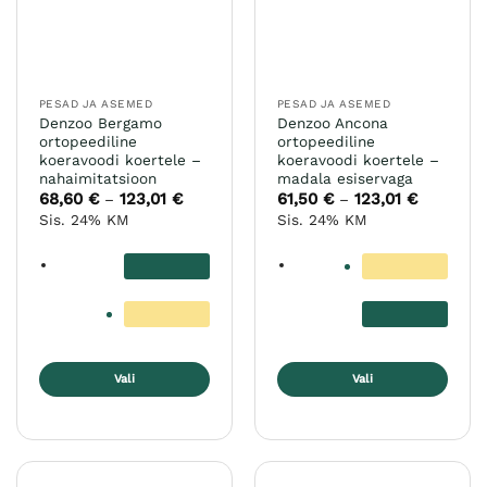
tootelehel.
PESAD JA ASEMED
PESAD JA ASEMED
Denzoo Bergamo
Denzoo Ancona
ortopeediline
ortopeediline
koeravoodi koertele –
koeravoodi koertele –
nahaimitatsioon
madala esiservaga
68,60
€
123,01
€
Hinnavahemik:
61,50
€
123,01
€
Hinnavah
–
–
68,60 €
61,50 €
Sis. 24% KM
Sis. 24% KM
kuni
kuni
123,01 €
123,01 €
Vali
Vali
Sellel
Sellel
tootel
tootel
on
on
mitu
mitu