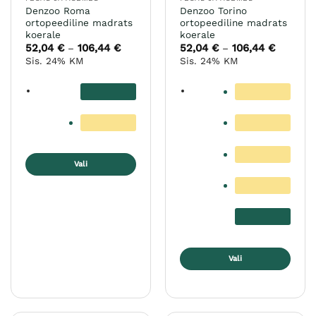
Denzoo Roma
Denzoo Torino
ortopeediline madrats
ortopeediline madrats
koerale
koerale
52,04
€
106,44
€
Hinnavahemik:
52,04
€
106,44
€
Hinnava
–
–
52,04 €
52,04 €
Sis. 24% KM
Sis. 24% KM
kuni
kuni
106,44 €
106,44 €
Vali
Sellel
tootel
on
mitu
varianti.
Valikuid
Vali
saab
Sellel
teha
tootel
tootelehel.
on