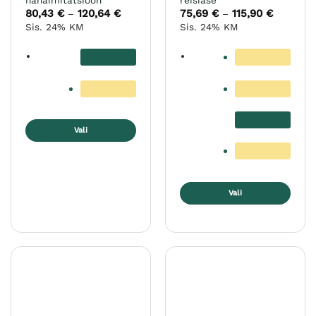
nahaimitatsioon
reisiase
80,43
€
120,64
€
Hinnavahemik:
75,69
€
115,90
€
Hinnavah
–
–
80,43 €
75,69 €
Sis. 24% KM
Sis. 24% KM
kuni
kuni
120,64 €
115,90 €
Vali
Sellel
tootel
on
mitu
Vali
varianti.
Sellel
Valikuid
tootel
saab
on
teha
mitu
tootelehel.
varianti.
Valikuid
saab
teha