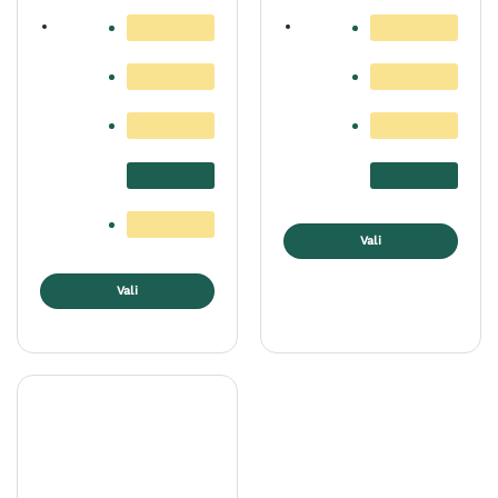
118,27 €
123,01 €
Vali
Sellel
Vali
tootel
on
Sellel
mitu
tootel
varianti.
on
Valikuid
mitu
saab
varianti.
teha
Valikuid
tootelehel.
saab
teha