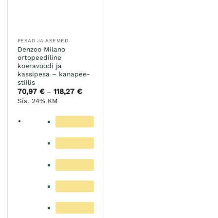
tootelehel.
PESAD JA ASEMED
Denzoo Milano
ortopeediline
koeravoodi ja
kassipesa – kanapee-
stiilis
70,97
€
118,27
€
Hinnavahemik:
–
70,97 €
Sis. 24% KM
kuni
118,27 €