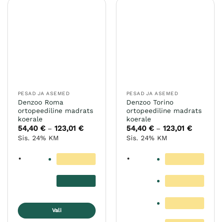
mitu
varianti.
Valikuid
saab
teha
tootelehel.
PESAD JA ASEMED
PESAD JA ASEMED
Denzoo Roma
Denzoo Torino
ortopeediline madrats
ortopeediline madrats
koerale
koerale
54,40
€
123,01
€
Hinnavahemik:
54,40
€
123,01
€
Hinnavah
–
–
54,40 €
54,40 €
Sis. 24% KM
Sis. 24% KM
kuni
kuni
123,01 €
123,01 €
Vali