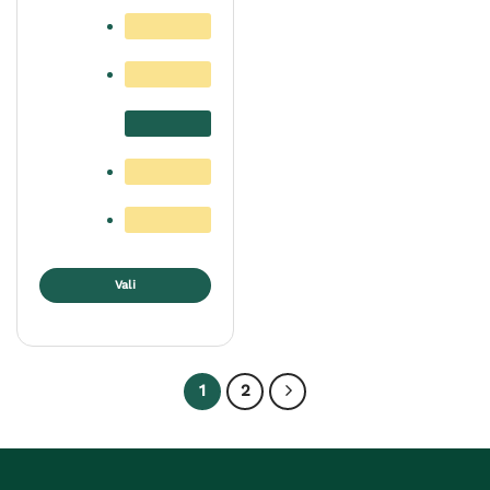
Vali
Sellel
tootel
on
mitu
1
2
varianti.
Valikuid
saab
teha