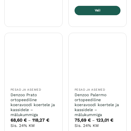
saab
teha
Vali
tootelehel.
Sellel
tootel
on
mitu
varianti.
Valikuid
saab
teha
tootelehel.
PESAD JA ASEMED
PESAD JA ASEMED
Denzoo Prato
Denzoo Palermo
ortopeediline
ortopeediline
koeravoodi koertele ja
koeravoodi koertele ja
kassidele –
kassidele –
mälukummiga
mälukummiga
68,60
€
118,27
€
Hinnavahemik:
75,69
€
123,01
€
Hinnavah
–
–
68,60 €
75,69 €
Sis. 24% KM
Sis. 24% KM
kuni
kuni