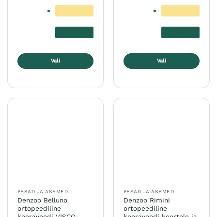
Vali
Vali
Sellel
Sellel
tootel
tootel
on
on
mitu
mitu
varianti.
varianti.
Valikuid
Valikuid
saab
saab
teha
teha
tootelehel.
tootelehel.
PESAD JA ASEMED
PESAD JA ASEMED
Denzoo Belluno
Denzoo Rimini
ortopeediline
ortopeediline
koeravoodi VISCO-
koeravoodi koertele ja