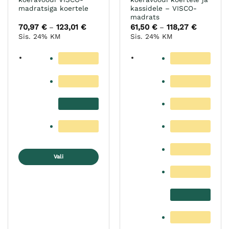
madratsiga koertele
kassidele – VISCO-
madrats
70,97
€
123,01
€
Hinnavahemik:
61,50
€
118,27
€
Hinnavah
–
–
70,97 €
61,50 €
Sis. 24% KM
Sis. 24% KM
kuni
kuni
123,01 €
118,27 €
Vali
Sellel
tootel
on
mitu
varianti.
Valikuid