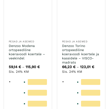
varianti.
varianti.
Valikuid
Valikuid
saab
saab
teha
teha
tootelehel.
tootelehel.
PESAD JA ASEMED
PESAD JA ASEMED
Denzoo Modena
Denzoo Torino
ortopeediline
ortopeediline
koeravoodi koertele –
koeravoodi koertele ja
veekindel
kassidele – VISCO-
madrats
59,14
€
115,90
€
Hinnavahemik:
66,23
€
123,01
€
Hinnavah
–
–
59,14 €
66,23 €
Sis. 24% KM
Sis. 24% KM
kuni
kuni
115,90 €
123,01 €