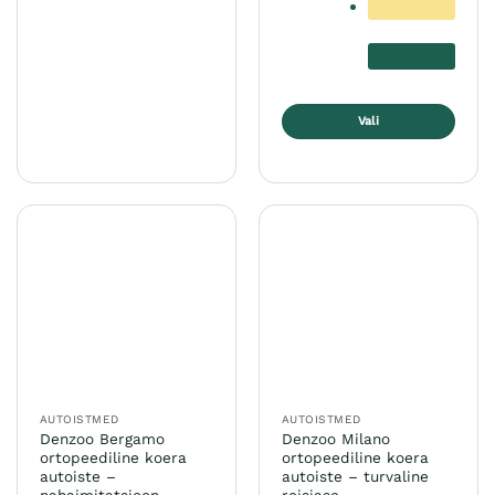
Sellel
tootel
on
mitu
varianti.
Valikuid
Vali
saab
Sellel
teha
tootel
tootelehel.
on
mitu
varianti.
Valikuid
saab
teha
tootelehel.
AUTOISTMED
AUTOISTMED
Denzoo Bergamo
Denzoo Milano
ortopeediline koera
ortopeediline koera
autoiste –
autoiste – turvaline